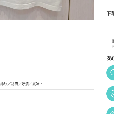
下單
安
Po
髮絲紋／刮痕／汙漬／氣味。