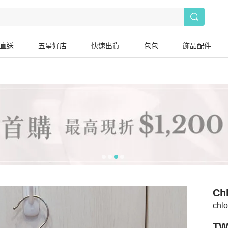
直送
五星好店
快速出貨
包包
飾品配件
Ch
ch
TW