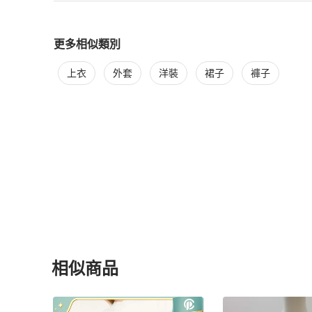
更多相似類別
更多
Chloé
女裝
相似商品推薦
上衣
外套
洋裝
裙子
褲子
相似商品
更多相似
Chloé
女裝
推薦精品