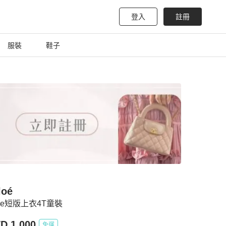
登入
註冊
服裝
鞋子
loé
loe短版上衣4T童裝
D 1,000
免運