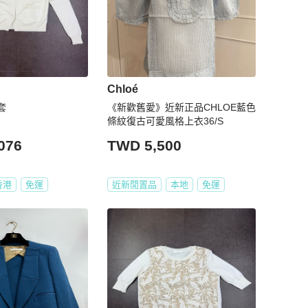
Chloé
套
《新歡舊愛》近新正品CHLOE藍色
條紋復古可愛風格上衣36/S
076
TWD 5,500
香港
免運
近新閒置品
本地
免運