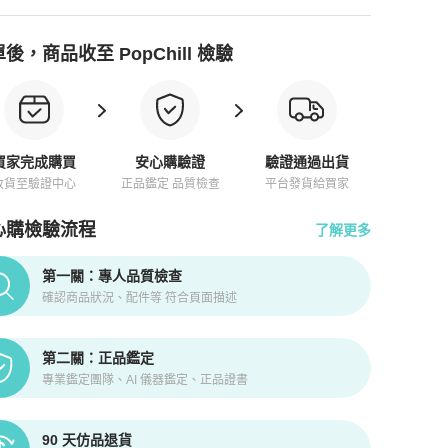
後，商品收至 PopChill 檢驗
買家完成購買
安心購驗證
驗證通過出貨
收貨至驗證中心
正品鑑定 品質檢查
平台發貨給買家
心購檢驗流程
了解更多
pChill拍拍圈正品驗證、安心購檢驗流程介紹
第一關：專人品質檢查
確認商品狀況、配件等 符合頁面描述
第二關：正品鑑定
專業鑑定團隊、AI 儀器鑑定、正品證書
90 天仿品退貨