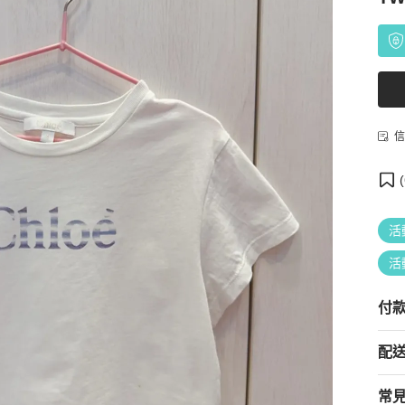
信
(
活
活
付
配
常