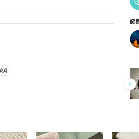
認
Po
披肩