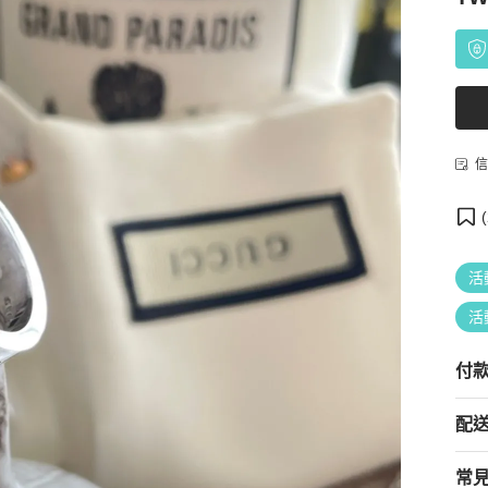
信
(
活
活
付
配
常