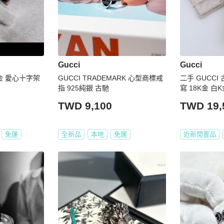
Gucci
Gucci
K金 愛心十字架
GUCCI TRADEMARK 心型商標戒
二手 GUCCI 
指 925純銀 古馳
寫 18K金 白K
55
TWD 9,100
TWD 19,
免運
全新品
本地
免運
近新閒置品