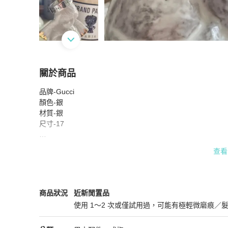
關於商品
關於
品牌-Gucci

Gucci 手繪感骷顱頭 Logo 戒指
商品詳情與購買
顏色-銀

材質-銀

尺寸-17

#Gucci #戒指 #配件 #首飾 #骷顱
查看
Gucci
男士配件
商品狀態與細節
商品狀況
近新閒置品
使用 1～2 次或僅試用過，可能有極輕微磨痕／
近新閒置品