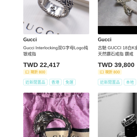
Gucci
Gucci
Gucci Interlocking双G字母Logo纯
古馳 GUCCI 18白
银戒指
天然鑽石戒指 鑽戒
TWD 22,417
TWD 39,800
現折 800
現折 800
近新閒置品
香港
免運
近新閒置品
本地