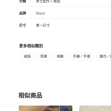
Gucci
男士配件
分類資訊
分類
男士配件
戒指
男士配件
/
戒指
推薦
Gucci
Gucci
精品
推薦清單
男士配件
品牌介紹
品牌
Gucci
尺寸
單一尺寸
更多相似類別
更多
Gucci
男士配件
相似商品推薦
戒指
耳環
項鍊
手鍊／手環
圍巾／
相似商品
更多相似
Gucci
男士配件
推薦精品