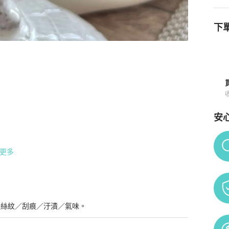
下單
須知
安
Po
更多
髮絲紋／刮痕／汙漬／氣味。