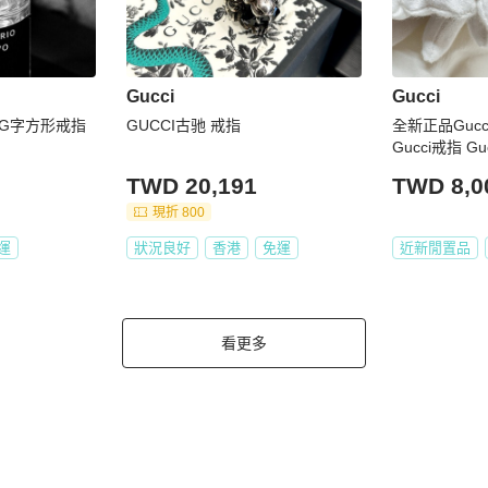
Gucci
Gucci
 G G字方形戒指
GUCCI古驰 戒指
全新正品Guc
Gucci戒指 Gu
ucci銀戒
TWD 20,191
TWD 8,0
現折 800
運
狀況良好
香港
免運
近新閒置品
看更多