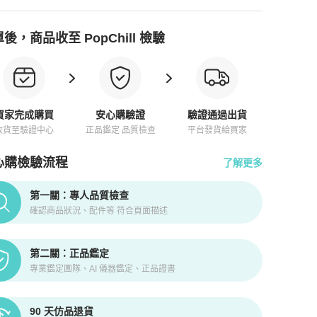
後，商品收至 PopChill 檢驗
買家完成購買
安心購驗證
驗證通過出貨
收貨至驗證中心
正品鑑定 品質檢查
平台發貨給買家
心購檢驗流程
了解更多
pChill拍拍圈正品驗證、安心購檢驗流程介紹
第一關：專人品質檢查
確認商品狀況、配件等 符合頁面描述
第二關：正品鑑定
專業鑑定團隊、AI 儀器鑑定、正品證書
90 天仿品退貨