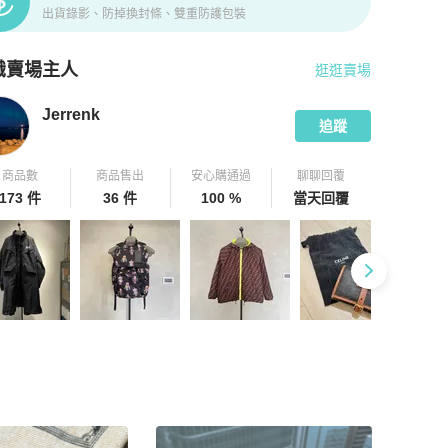
出貨錄影、防掉換封條、雙重防護包裝
識賣場主人
逛逛賣場
pChill 拍拍圈嚴選賣家
Jerrenk
介紹
Jerrenk
追蹤
商品數
商品售出
安心購通過
聊聊回覆
173 件
36 件
100 %
當天回覆