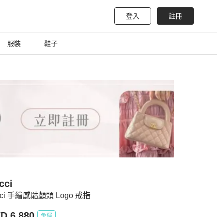
登入
註冊
服裝
鞋子
cci
cci 手繪感骷顱頭 Logo 戒指
D 6,880
免運