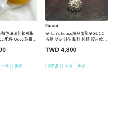
Gucci
ci藍色珐瑯純銀戒指
💎Han's house精品服飾💎GUCCI
cci配件 Gucci珠寶 G
古馳 雙G 刻花 胸針 純銀 復古款
義大利製 現貨 原價9800
00
TWD 4,800
本地
免運
全新品
本地
免運