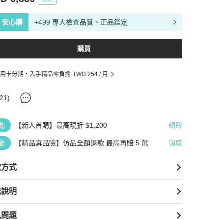
安心購
+499 專人檢查品質、正品鑑定
購買
用卡分期・入手精品零負擔
TWD 254
/ 月
21
)
動
【新人首購】最高現折 $1,200
領取
動
【精品真品險】仿品全額退款 最高再賠 5 萬
領取
款方式
送說明
見問題