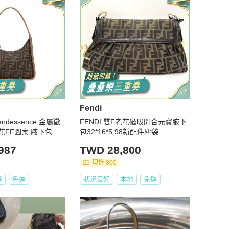
Fendi
endessence 金屬徽
FENDI 雙F老花磁吸開合元寶腋下
花FF圖案 腋下包
包32*16*5 98新配件塵袋
987
TWD 28,800
現折 800
港
免運
狀況良好
本地
免運