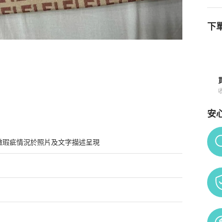
下單
安
Po
微瑕疵情況於照片及文字描述呈現