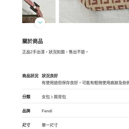
關於商品
關於
正品2手出清，狀況如圖，售出不退。
Fendi 粉色logo腋下包
商品詳情與購買須知
Fendi
女包
商品狀態與細節
商品狀況
狀況良好
有使用過但保存良好，可能有輕微使用痕跡及些
狀況良好
Fendi
女包
分類資訊
分類
女包
肩背包
女包
/
肩背包
推薦
Fendi
Fendi
精品
推薦清單
女包
品牌介紹
品牌
Fendi
尺寸
單一尺寸