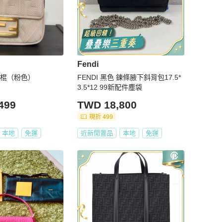
Fendi
你法棍（粉色）
FENDI 黑色 鍊條腋下斜背包17.5*
3.5*12 99新配件塵袋
499
TWD 18,800
現折 499
本地
免運
近新閒置品
本地
免運