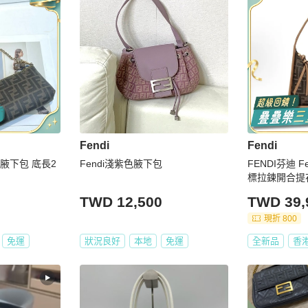
Fendi
Fendi
將腋下包 底長2
Fendi淺紫色腋下包
FENDI芬迪 F
標拉鍊開合提
TWD 12,500
TWD 39,
現折 800
免運
狀況良好
本地
免運
全新品
香