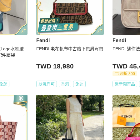
Fendi
Fendi
墜Logo水桶腋
FENDI 老花帆布中古腋下包肩背包
FENDI 迷
新配件塵袋
TWD 18,980
TWD 45,
現折 800
免運
狀況尚可
香港
免運
近新閒置品