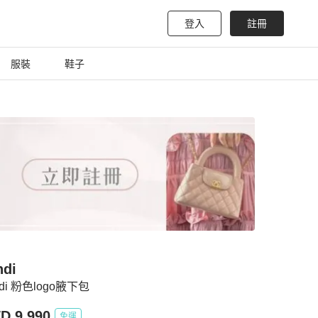
登入
註冊
服裝
鞋子
ndi
ndi 粉色logo腋下包
D 9,990
免運