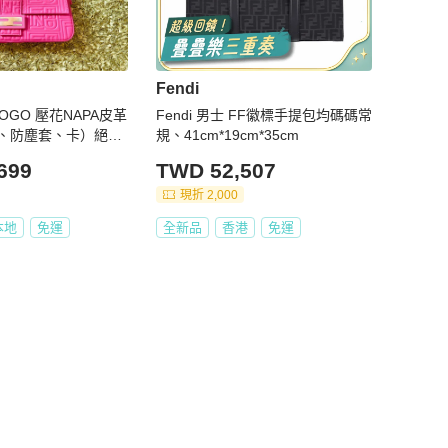
Fendi
LOGO 壓花NAPA皮革
Fendi 男士 FF徽標手提包均碼碼常
、防塵套、卡）絕版
規、41cm*19cm*35cm
內文
699
TWD 52,507
現折 2,000
本地
免運
全新品
香港
免運