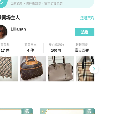
出貨錄影、防掉換封條、雙重防護包裝
識賣場主人
逛逛賣場
pChill 拍拍圈嚴選賣家
Lilianan
介紹
Lilianan
追蹤
商品數
商品售出
安心購通過
聊聊回覆
17 件
4 件
100 %
當天回覆