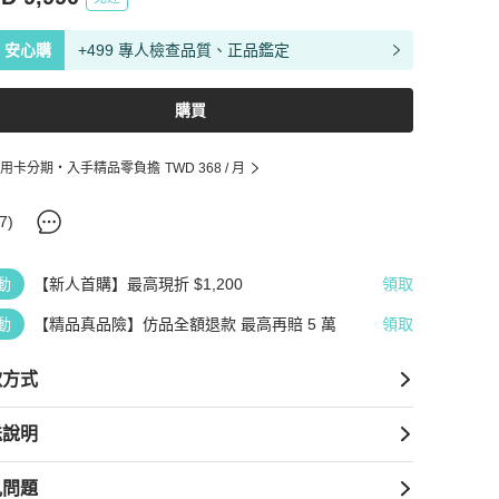
安心購
+499 專人檢查品質、正品鑑定
購買
用卡分期・入手精品零負擔
TWD 368
/ 月
7
)
動
【新人首購】最高現折 $1,200
領取
動
【精品真品險】仿品全額退款 最高再賠 5 萬
領取
款方式
送說明
見問題