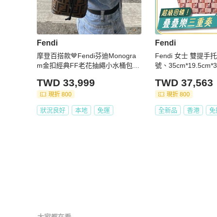
Fendi
Fendi
摩登百搭款🤎Fendi芬迪Monogra
Fendi 女士 雙提
m金扣經典FF老花抽繩小水桶包手
號、35cm*19.5cm*
提單肩斜挎包
TWD 33,999
TWD 37,563
現折 800
現折 800
狀況良好
本地
免運
全新品
香港
免