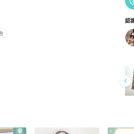
認
Po
包