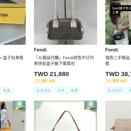
Fendi
Fendi
go 盒子包单肩
「JL精品代購」Fendi拼色牛仔丹
瑞奇二手精品 F
寧拼皮盒子腋下單肩包
棍
TWD 21,880
TWD 38,
現折 800
現折 800
免運
狀況良好
本地
免運
狀況良好