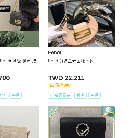
Fendi
endi 滿版 側背 法
Fendi芬迪金元宝腋下包
700
TWD 22,211
現折 800
本地
免運
近新閒置品
香港
免運