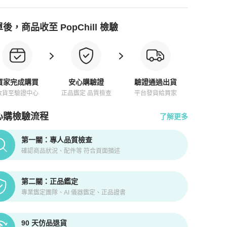
後，商品收至 PopChill 檢驗
買家完成購買
安心購驗證
驗證通過出貨
收貨至驗證中心
正品鑑定 品質檢查
平台發貨給買家
心購檢驗流程
了解更多
pChill拍拍圈正品驗證、安心購檢驗流程介紹
第一關：專人品質檢查
確認商品狀況、配件等 符合頁面描述
第二關：正品鑑定
專業鑑定團隊、AI 儀器鑑定、正品證書
90 天仿品退貨