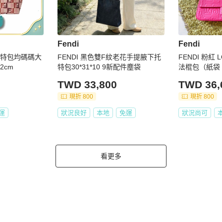
Fendi
Fendi
手托特包均碼碼大
FENDI 黑色雙F紋老花手提腋下托
FENDI 粉紅 
32cm
特包30*31*10 9新配件塵袋
法棍包（紙袋
珍藏、看圖看
TWD 33,800
TWD 36,
現折 800
現折 800
運
狀況良好
本地
免運
狀況尚可
看更多