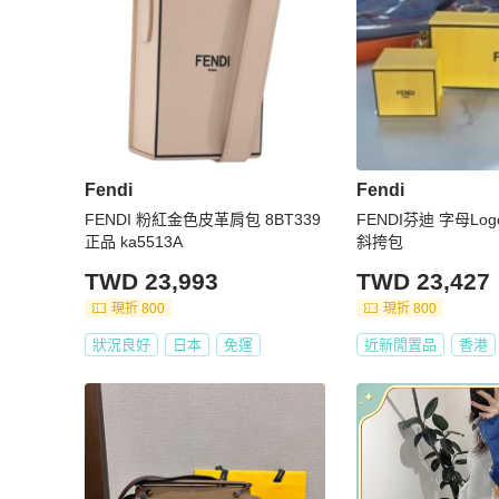
Fendi
Fendi
FENDI 粉紅金色皮革肩包 8BT339
FENDI芬迪 字母Lo
正品 ka5513A
斜挎包
TWD 23,993
TWD 23,427
現折 800
現折 800
狀況良好
日本
免運
近新閒置品
香港