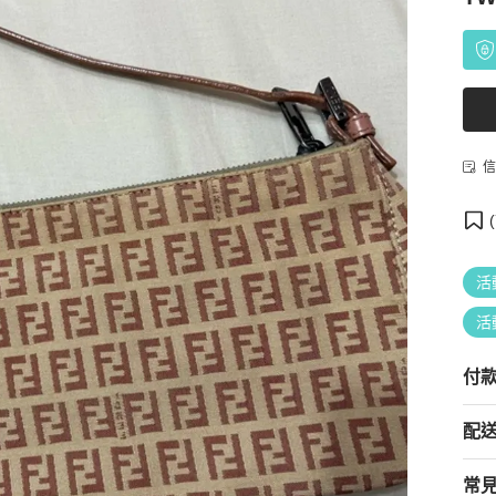
信
(
活
活
付
配
常