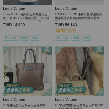
Louis Vuitton
Louis Vuitton
Louis Vuitton 經典棋盤格翻蓋郵差
LOUIS VUITTON 路易威登 限量版黑
包，DISTRICT，路易威登，LV，斜背
棋盤格塗鴉款 經典格紋配徽章圖案 雙
包，真品，正品，現貨，免運
肩包
TWD 14,800
TWD 56,143
現折 2,000
狀況良好
本地
免運
狀況良好
香港
免運
Louis Vuitton
Louis Vuitton
LV路易威登 棋盤格手提包 🈚肩帶
LV 水波紋銀扣手提肩背包 芯片款 20*