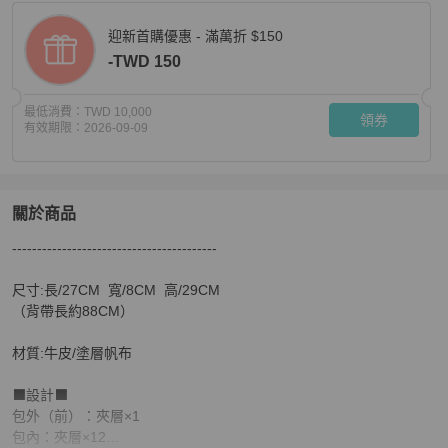
迎新首購優惠 - 滿萬折 $150
-TWD 150
最低消費：
TWD 10,000
領券
有效期限：
2026-09-09
關於商品
關於
-----------------------------------------

💪爸氣降價👔限時優惠只到8/16‼️【8成新】㊣✨Louis V
尺寸:長/27CM  寬/8CM  高/29CM

（背帶長約88CM）

材質:牛皮/塗層帆布

⬛設計⬛

包外（前）：夾層×1

包內：夾層×12
