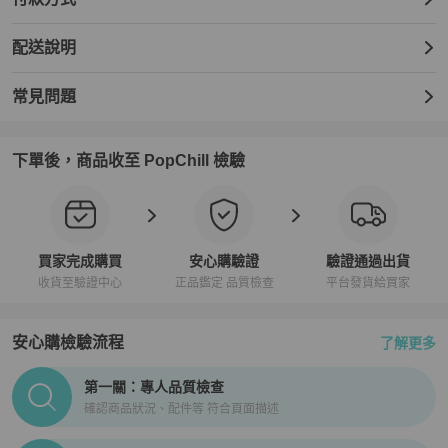
配送說明
常見問題
下單後，商品收至 PopChill 檢驗
買家完成購買
安心購驗證
驗證通過出貨
收貨至驗證中心
正品鑑定 品質檢查
平台發貨給買家
安心購檢驗流程
了解更多
PopChill拍拍圈正品驗證、安心購檢驗流程介紹
第一關：專人品質檢查
確認商品狀況、配件等 符合頁面描述