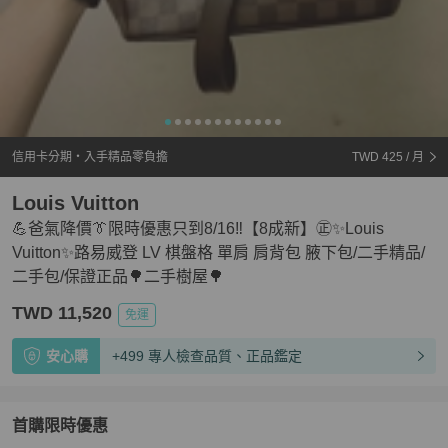
信用卡分期・入手精品零負擔
TWD 425
/ 月
Louis Vuitton
💪爸氣降價👔限時優惠只到8/16‼️【8成新】㊣✨Louis
Vuitton✨路易威登 LV 棋盤格 單肩 肩背包 腋下包/二手精品/
二手包/保證正品🌳二手樹屋🌳
TWD 11,520
免運
安心購
+499 專人檢查品質、正品鑑定
首購限時優惠