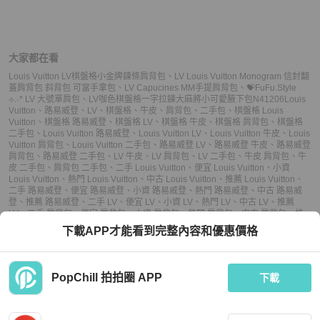
大家都在看
Louis Vuitton LV棋盤格小金牌鍊條肩背包
、
LV Louis Vuitton Monogram 信封翻
蓋肩背包 斜背包 可當手拿包
、
LV Capucines MM手提肩背包
、
💝FuFu.Style
⟡.·* LV 大號單肩包
、
LV咖色棋盤格一字拉鍊大麻將小可愛腋下包N41206
Louis
Vuitton
、
路易威登
、
LV
、
棋盤格
、
牛皮
、
肩背包
、
二手包
、
棋盤格 Louis
Vuitton
、
棋盤格 路易威登
、
棋盤格 LV
、
棋盤格 牛皮
、
棋盤格 肩背包
、
棋盤格
二手包
、
Louis Vuitton 路易威登
、
Louis Vuitton LV
、
Louis Vuitton 牛皮
、
Louis
Vuitton 肩背包
、
Louis Vuitton 二手包
、
路易威登 LV
、
路易威登 牛皮
、
路易威登
肩背包
、
路易威登 二手包
、
LV 牛皮
、
LV 肩背包
、
LV 二手包
、
牛皮 肩背包
、
牛
皮 二手包
、
肩背包 二手包
、
二手 Louis Vuitton
、
便宜 Louis Vuitton
、
小資
Louis Vuitton
、
熱門 Louis Vuitton
、
中古 Louis Vuitton
、
推薦 Louis Vuitton
、
二手 路易威登
、
便宜 路易威登
、
小資 路易威登
、
熱門 路易威登
、
中古 路易威
登
、
推薦 路易威登
、
二手 LV
、
便宜 LV
、
小資 LV
、
熱門 LV
、
中古 LV
、
推薦
LV
、
二手 肩背包
、
便宜 肩背包
、
小資 肩背包
、
熱門 肩背包
、
中古 肩背包
、
推
薦 肩背包
、
二手 二手包
、
便宜 二手包
、
小資 二手包
、
熱門 二手包
、
中古 二手
下載APP才能看到完整內容和優惠價格
包
、
推薦 二手包
PopChill 拍拍圈 APP
下載
上架