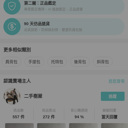
第二關：正品鑑定
專業鑑定團隊、AI 儀器鑑定、正品證書
90 天仿品退貨
出貨錄影、防掉換封條、雙重防護包裝
更多相似類別
更多
Louis Vuitton
女包
相似商品推薦
肩背包
手提包
托特包
後背包
斜背包
認識賣場主人
逛逛賣場
PopChill 拍拍圈嚴選賣家
二手樹屋
介紹
二手樹屋
追蹤
商品數
商品售出
安心購通過
聊聊回覆
557 件
272 件
94 %
當天回覆