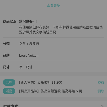
查看更多
商品介紹:

LV經典棋盤格，多了點知性優雅感，耐髒耐用塗層面料深受大眾喜
愛，這款容量很大👍男女可背，上班、休閒都適合唷

Louis Vuitton
女包
商品狀態與細節
商品狀況
狀況良好
有使用過但保存良好，可能有輕微使用痕跡及些微瑕疵情
包況約8成新，輕微使用感，外觀乾淨漂亮，內裡有髒污，開合處上
況於照片及文字描述呈現
方有縫補過，但不影響使用，照片都有拍出，請放大檢查照片，僅有
狀況良好
一個，售完即沒

Louis Vuitton
女包
分類資訊
分類
女包
肩背包
二手程度:80%［B級］

女包
/
肩背包
推薦
‼️因每個人新舊判定皆不同，請以實際照片為主，故僅作參考‼️

Louis Vuitton
Louis Vuitton
精品
推薦清單
女包
品牌介紹
品牌
Louis Vuitton
專櫃參考售價：$58,000

尺寸
單一尺寸
備註：無其他配件

活動
【新人首購】最高現折 $1,200
領取
★此為二手包，一定會有使用痕跡，已盡力多照片拍出商品原貌，但
還是可能會有小細節沒拍到，高標者請繞道，不能接受使用痕跡請勿
活動
【精品真品險】仿品全額退款 最高再賠 5 萬
領取
購買！避免浪費彼此時間，謝謝🫸🫷

#LV #棋盤格 #肩背包 #腋下包
付款方式