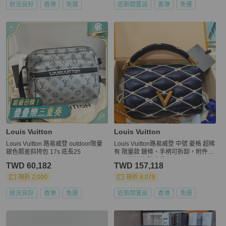
狀況良好
香港
免運
近新閒置品
香港
免運
Louis Vuitton
Louis Vuitton
Louis Vuitton 路易威登 outdoor限量
Louis Vuitton路易威登 中號 菱格 超稀
銀色郵差斜挎包 17s 底長25
有 限量款 鏈條、手柄可拆卸，附件鏡
子！ 芯片款 防塵袋
TWD 60,182
TWD 157,118
現折 2,000
現折 8,078
狀況良好
香港
免運
近新閒置品
香港
免運