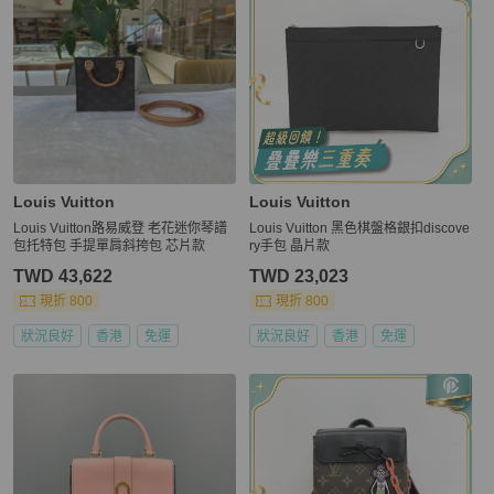
Louis Vuitton
Louis Vuitton
Louis Vuitton路易威登 老花迷你琴譜
Louis Vuitton 黑色棋盤格銀扣discove
包托特包 手提單肩斜挎包 芯片款
ry手包 晶片款
TWD 43,622
TWD 23,023
現折 800
現折 800
狀況良好
香港
免運
狀況良好
香港
免運