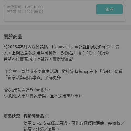
最低消費：
TWD 10,000
領券
有效期限：
2026-09-06
關於商品
關於
於2025年5月內以邀請碼「hkmaysell」登記註冊成為PopChill 賣
[已結束] PopChill 5月個人賣家Chill送禮🎁
商品詳情與購
家，上架數最多之用戶可獲得一對鑽石耳環 (15份+15份)💎

希望各位賣家增加上架數，贏得獎賞🎁

 平台會一直舉辦不同賣家活動，歡迎定時按app右下「我的」查看
「賣家活動報名專區」了解更多

*必須成功開通Stripe帳戶~

*只限個人用戶賣家參與，並不適用商戶用戶
3.1 Phillip Lim
女士錢包 / 小皮件
商品狀態與細節
商品狀況
近新閒置品
使用 1～2 次或僅試用過，可能有極輕微磨痕／髮絲紋／
刮痕／汙漬／氣味。