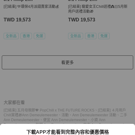
[已結束] 💚環保4月派錢賣家活動💰
[已結束] 寵愛女王Chill送禮👸🏻5月新
用戶送禮活動🎁
TWD 19,573
TWD 19,573
全新品
香港
免運
全新品
香港
免運
看更多
大家都在看
[已結束] 五月母親節💖 PopChill x THE FUTURE ROCKS
、
[已結束] ４月用戶
Chill賞禮🎁
Ann Demeulemeester
、
活動
、
Ann Demeulemeester 活動
、
二手
Ann Demeulemeester
、
便宜 Ann Demeulemeester
、
小資 Ann
Demeulemeester
、
熱門 Ann Demeulemeester
、
中古 Ann Demeulemeester
、
推薦 Ann Demeulemeester
、
二手 活動
、
便宜 活動
、
小資 活動
、
熱門 活動
、
中
下載APP才能看到完整內容和優惠價格
古 活動
、
推薦 活動