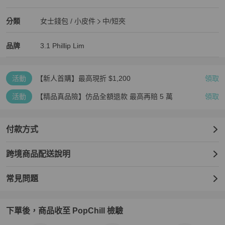
近新閒置品
3.1 Phillip Lim
女士錢包 / 小皮件
分類資訊
分類
女士錢包 / 小皮件
中/短夾
女士錢包 / 小皮件
/
中/短夾
推薦
3.1 Phillip Lim
3.1 Phillip Lim
精品
推薦清單
女士錢包 / 小皮件
品牌介紹
品牌
3.1 Phillip Lim
活動
【新人首購】最高現折 $1,200
領取
活動
【精品真品險】仿品全額退款 最高再賠 5 萬
領取
付款方式
跨境商品配送說明
常見問題
下單後，商品收至 PopChill 檢驗