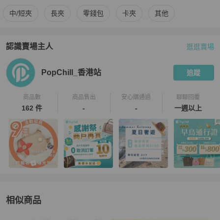
更多
3.1 Phillip Lim
女士錢包 / 小皮件
相似商品推薦
中/短夾
長夾
零錢包
卡夾
其他
認識賣場主人
逛逛賣場
PopChill 拍拍圈嚴選賣家
PopChill_香港站
介紹
PopChill_香港站
追蹤
商品數
商品售出
安心購通過
聊聊回覆
162 件
-
-
一週以上
相似商品
更多相似
3.1 Phillip Lim
女士錢包 / 小皮件
推薦精品