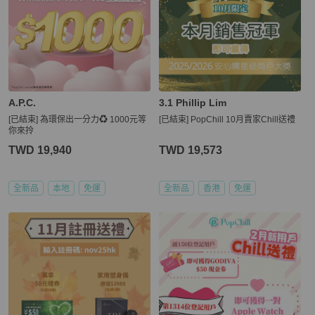
A.P.C.
3.1 Phillip Lim
[已結束] 為環保出一分力♻️ 1000元等
[已結束] PopChill 10月賣家Chill送禮
你來拎
TWD 19,940
TWD 19,573
全新品
本地
免運
全新品
香港
免運