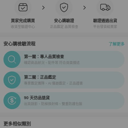
買家完成購買
安心購驗證
驗證通過出貨
收貨至驗證中心
正品鑑定 品質檢查
平台發貨給買家
安心購檢驗流程
了解更多
PopChill拍拍圈正品驗證、安心購檢驗流程介紹
第一關：專人品質檢查
確認商品狀況、配件等 符合頁面描述
第二關：正品鑑定
專業鑑定團隊、AI 儀器鑑定、正品證書
90 天仿品退貨
出貨錄影、防掉換封條、雙重防護包裝
更多相似類別