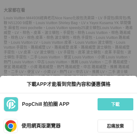
大家都在看
Louis Vuitton M44936經典老花Nice Nano化妝包洗漱袋
、
LV 手提包/肩背包/馬
鞍 N51200 9成新
、
Louis Vuitton Shirley Bag
、
LV x Yayoi Kusama YK 草間彌
生 麻雀包 mini pochette
、
Louis Vuitton speedy25波士頓包
Louis Vuitton
、
路易
威登
、
LV
、
棕色
、
皮革
、
波士頓包
、
手提包
、
棕色 Louis Vuitton
、
棕色 路易威
登
、
棕色 LV
、
棕色 皮革
、
棕色 波士頓包
、
棕色 手提包
、
Louis Vuitton 路易威
登
、
Louis Vuitton LV
、
Louis Vuitton 皮革
、
Louis Vuitton 波士頓包
、
Louis
Vuitton 手提包
、
路易威登 LV
、
路易威登 皮革
、
路易威登 波士頓包
、
路易威登
手提包
、
LV 皮革
、
LV 波士頓包
、
LV 手提包
、
皮革 波士頓包
、
皮革 手提包
、
波
士頓包 手提包
、
二手 Louis Vuitton
、
便宜 Louis Vuitton
、
小資 Louis Vuitton
、
熱門 Louis Vuitton
、
中古 Louis Vuitton
、
推薦 Louis Vuitton
、
二手 路易威登
、
便宜 路易威登
、
小資 路易威登
、
熱門 路易威登
、
中古 路易威登
、
推薦 路易威
登
、
二手 LV
、
便宜 LV
、
小資 LV
、
熱門 LV
、
中古 LV
、
推薦 LV
、
二手 波士頓
包
、
便宜 波士頓包
、
小資 波士頓包
、
熱門 波士頓包
、
中古 波士頓包
、
推薦 波士
頓包
、
二手 手提包
、
便宜 手提包
、
小資 手提包
、
熱門 手提包
、
中古 手提包
、
推
下載APP才能看到完整內容和優惠價格
薦 手提包
PopChill 拍拍圈 APP
下載
上架
使用網頁版瀏覽器
忍痛放棄