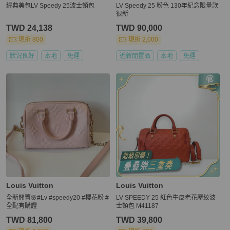
經典美包LV Speedy 25波士頓包
LV Speedy 25 粉色 130年紀念限量款
很新
TWD 24,138
TWD 90,000
現折 800
現折 2,000
狀況良好
本地
免運
近新閒置品
本地
免運
Louis Vuitton
Louis Vuitton
全新閒置🌸#Lv #speedy20 #櫻花粉 #
LV SPEEDY 25 紅色牛皮老花壓紋波
全配有購證
士頓包 M41187
TWD 81,800
TWD 39,800