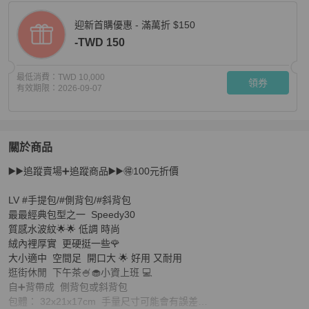
迎新首購優惠 - 滿萬折 $150
-TWD 150
最低消費：
TWD 10,000
領券
有效期限：
2026-09-07
關於商品
關於
▶️▶️追蹤賣場➕追蹤商品▶️▶️🉐️100元折價

🍎優惠特價🍎Louis Vuitton LV Speedy 紅色🍭波
LV #手提包/#側背包/#斜背包

最最經典包型之一  Speedy30 

質感水波紋🌟🌟 低調 時尚 

絨內裡厚實  更硬挺一些🌹 

大小適中  空間足  開口大 🌟 好用 又耐用

逛街休閒  下午茶🍧🧁小資上班 💻

自➕背帶成  側背包或斜背包

包體： 32x21x17cm  手量尺寸可能會有誤差
