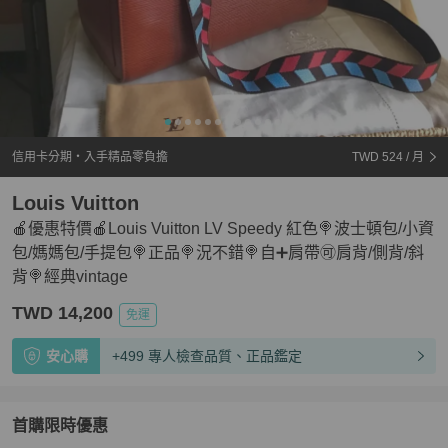
信用卡分期・入手精品零負擔
TWD 524
/ 月
Louis Vuitton
🍎優惠特價🍎Louis Vuitton LV Speedy 紅色🍭波士頓包/小資
包/媽媽包/手提包🍭正品🍭況不錯🍭自➕肩帶🉑️肩背/側背/斜
背🍭經典vintage
TWD 14,200
免運
安心購
+499 專人檢查品質、正品鑑定
首購限時優惠