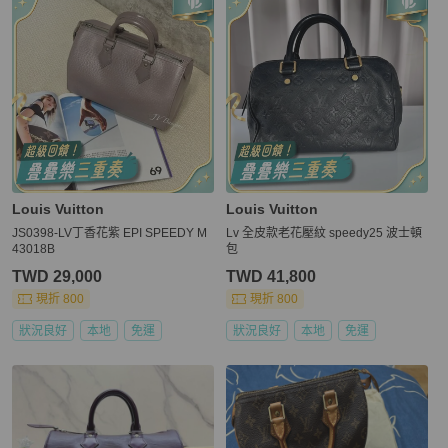
Louis Vuitton
Louis Vuitton
JS0398-LV丁香花紫 EPI SPEEDY M
Lv 全皮款老花壓紋 speedy25 波士頓
43018B
包
TWD 29,000
TWD 41,800
現折 800
現折 800
狀況良好
本地
免運
狀況良好
本地
免運