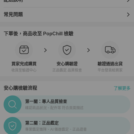
常見問題
下單後，商品收至 PopChill 檢驗
買家完成購買
安心購驗證
驗證通過出貨
收貨至驗證中心
正品鑑定 品質檢查
平台發貨給買家
安心購檢驗流程
了解更多
PopChill拍拍圈正品驗證、安心購檢驗流程介紹
第一關：專人品質檢查
確認商品狀況、配件等 符合頁面描述
第二關：正品鑑定
專業鑑定團隊、AI 儀器鑑定、正品證書