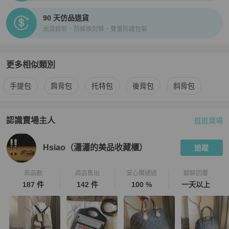
90 天仿品退貨
出貨錄影、防掉換封條、雙重防護包裝
更多相似類別
更多
Louis Vuitton
女包
相似商品推薦
手提包
肩背包
托特包
後背包
斜背包
認識賣場主人
逛逛賣場
PopChill 拍拍圈嚴選賣家
Hsiao（瀟瀟的美品收藏櫃）
介紹
Hsiao（瀟瀟的美品收藏櫃）
追蹤
商品數
商品售出
安心購通過
聊聊回覆
187 件
142 件
100 %
一天以上