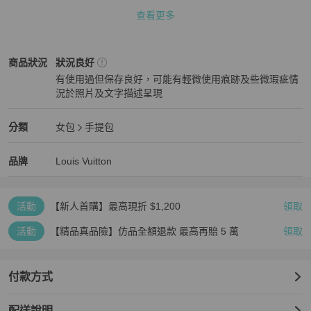
查看更多
包況說明：

vintage 都有一定的使用痕跡

邊角微磨🈚️沒什麼嚴重顯眼破損

Louis Vuitton
女包
商品狀態與細節
商品狀況
狀況良好
皮質部分🈶️有使用感及使用褶皺

有使用過但保存良好，可能有輕微使用痕跡及些微瑕疵情
金屬的部分🈶️時間感 氧化褪色

況於照片及文字描述呈現
整體仍好用耐用⭐️⭐️⭐️

狀況良好
詳細照片呈現

好物分享流動🎀🎀

Louis Vuitton
女包
分類資訊
分類
女包
手提包
裸件，會用乾淨防塵袋裝好

女包
/
手提包
推薦
Louis Vuitton
Louis Vuitton
精品
推薦清單
女包
品牌介紹
品牌
Louis Vuitton
I phone 窗邊 自然光拍攝 無調整

照片中有些亮亮白白的地方是光線反射

活動
【新人首購】最高現折 $1,200
領取
▶️▶️追蹤賣場➕追蹤商品▶️▶️🉐️100元折價

注：一件商品折價一次
活動
【精品真品險】仿品全額退款 最高再賠 5 萬
領取
付款方式
配送說明