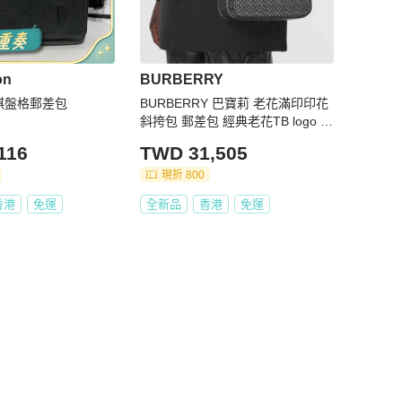
on
BURBERRY
 棋盤格郵差包
BURBERRY 巴寶莉 老花滿印印花
斜挎包 郵差包 經典老花TB logo 尺
寸28*7*24
116
TWD 31,505
現折 800
香港
免運
全新品
香港
免運