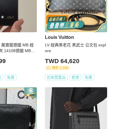
Louis Vuitton
C 萬寶龍德國 MB 經
LV 經典黑老花 黑武士 公文包 expl
14108德國 MB名
ore
品牌
99
TWD 64,620
現折 2,000
地
免運
近新閒置品
香港
免運