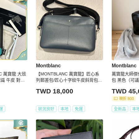
Montblanc
Montblanc
【MONTBLANC 萬寶龍】匠心系
萬寶龍大師傑
列郵差包/匠心十字紋牛皮斜背包/
包 黑色（可
信封包
TWD 18,000
TWD 45,
現折 800
運
狀況良好
本地
免運
全新品
本