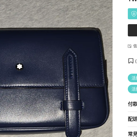
信
(
活
活
付
配
常