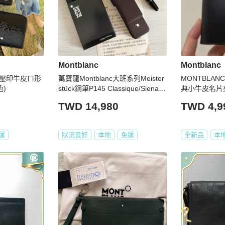
Montblanc
Montblanc
白朗峰壓印牛皮ㄇ形
萬寶龍Montblanc大班系列Meister
MONTBLAN
色)
stück鋼筆P145 Classique/Siena
典小牛皮名片夾 
系列及單支裝筆套
牌 知名百年
TWD 14,980
TWD 4,9
運
狀況良好
本地
免運
全新品
本