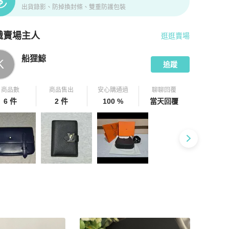
出貨錄影、防掉換封條、雙重防護包裝
識賣場主人
逛逛賣場
pChill 拍拍圈嚴選賣家
船狸鯨
介紹
船狸鯨
K
追蹤
商品數
商品售出
安心購通過
聊聊回覆
6 件
2 件
100 %
當天回覆