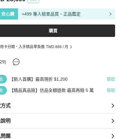
安心購
+499 專人檢查品質、正品鑑定
購買
用卡分期・入手精品零負擔
TWD 866
/ 月
29
)
動
【新人首購】最高現折 $1,200
領取
動
【精品真品險】仿品全額退款 最高再賠 5 萬
領取
款方式
送說明
見問題