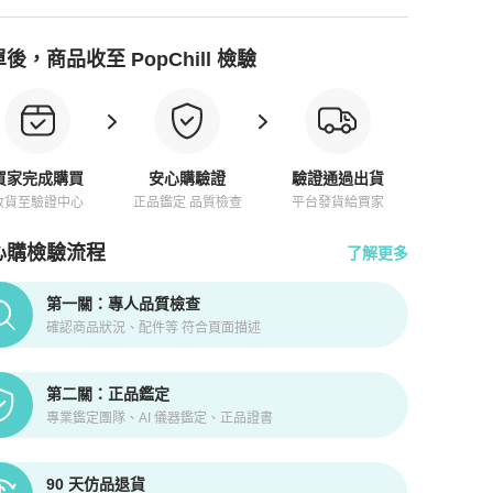
後，商品收至 PopChill 檢驗
買家完成購買
安心購驗證
驗證通過出貨
收貨至驗證中心
正品鑑定 品質檢查
平台發貨給買家
心購檢驗流程
了解更多
pChill拍拍圈正品驗證、安心購檢驗流程介紹
第一關：專人品質檢查
確認商品狀況、配件等 符合頁面描述
第二關：正品鑑定
專業鑑定團隊、AI 儀器鑑定、正品證書
90 天仿品退貨