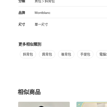
Montblanc
男包
分類資訊
分類
男包
斜背包
男包
/
斜背包
推薦
背帶為皮革，因調整長度有明顯痕跡(如附圖)

Montblanc
Montblanc
精品
推薦清單
男包
品牌介紹
品牌
Montblanc
磁扣有開闔痕跡

尺寸
單一尺寸
底部有一不明顯壓痕

2023/10/11於高雄漢神巨蛋購入
更多相似類別
更多
Montblanc
男包
相似商品推薦
斜背包
肩背包
後背包
手提包
電腦
相似商品
更多相似
Montblanc
男包
推薦精品