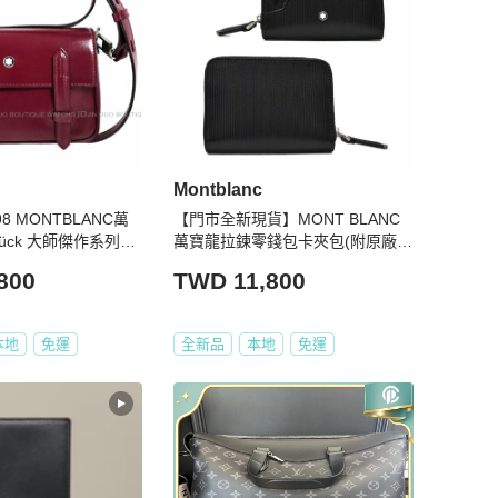
Montblanc
8 MONTBLANC萬
【門市全新現貨】MONT BLANC
stück 大師傑作系列勃
萬寶龍拉鍊零錢包卡夾包(附原廠紙
迷你側肩背信差包記
盒、防塵袋)
800
TWD 11,800
本地
免運
全新品
本地
免運