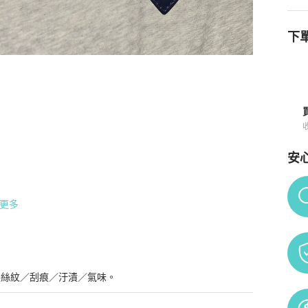
下單
購買須知
安
Po
更多
髮絲紋／刮痕／汙漬／氣味。