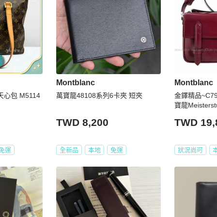
Montblanc
Montblanc
天心包 M5114
萬寶龍48108系列6卡夾 短夾
金鐸精品~C79
寶龍Meister
根地紅小牛皮
TWD 8,200
TWD 19,
者包
免運
全新品
本地
免運
狀況尚可