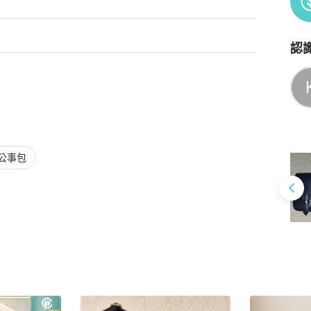
認
Po
公事包