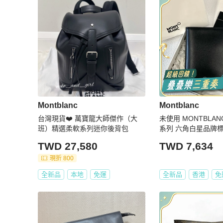
Montblanc
Montblanc
台灣現貨❤️ 萬寶龍大師傑作（大
未使用 MONTBLANC 萬寶龍 大班
班）精選柔軟系列迷你後背包
系列 六角白星品牌標識 牛皮 對折
卡包錢包 男
TWD 27,580
TWD 7,634
現折 800
全新品
本地
免運
全新品
香港
免