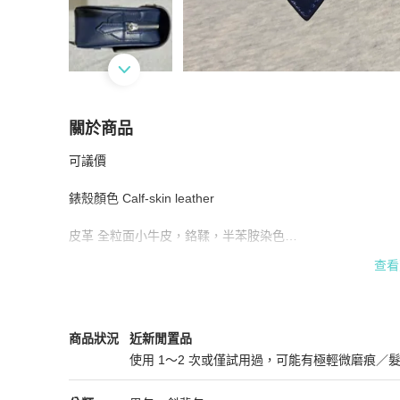
關於商品
關於
可議價

萬寶龍大師傑作（大班）系列信差包
商品詳情與
錶殼顏色 Calf-skin leather

皮革 全粒面小牛皮，鉻鞣，半苯胺染色

查看
顏色 藍色

襯裡 塗層帆布

Montblanc
男包
商品狀態與細節
商品狀況
近新閒置品
閉合方式 金屬拉鏈和磁扣

使用 1～2 次或僅試用過，可能有極輕微磨痕／
近新閒置品
尺寸 240 70 180 mm
