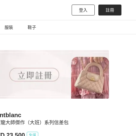
登入
註冊
服裝
鞋子
ntblanc
寶龍大師傑作（大班）系列信差包
D 23,500
免運