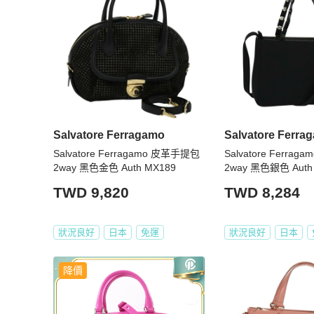
★包袋尺寸由於測量手法不同，誤差在1cm-3cm屬於正常
【PopChill 台北 │ 香港 中英文雙語客戶服務】

★ 商品出售人授權 PopChill 台灣提供友善之中英文雙語客戶
★ 有關商品問題，請直接私訊此帳號，商品均在境外賣家手上，P
★ App 版聊聊服務時間：週一到週五 09:30～18:30。

★ 二手商品只有一件，如商品已經在原網站上被售出、刪除，Po
【取消訂單與退貨政策】

Salvatore Ferragamo
Salvatore Ferra
★ 下單後不接受買家無正當理由的換貨，退貨等要求。

Salvatore Ferragamo 皮革手提包
Salvatore Ferra
★ 若商品已通過跨境寄送與 PopChill 的鑑定抵達買
2way 黑色金色 Auth MX189
2way 黑色銀色 Auth
生的關稅寄回給 Brand Street 日本，PopChill 並非商
定和訂購，因此我方無法代替賣方（Brand Street）行使是否
TWD 9,820
TWD 8,284
質和信譽均有良好的把關，敬請放心購買。

★ 買家一旦依照 PopChill 平台所定方式、條件及流
約定內容、交易條件、退貨政策或限制。

狀況良好
日本
免運
狀況良好
日本
【電子發票與關稅政策】

降價
★ 商品通過鑑定（鑑證）後，PopChill 依法將會開立
之電郵信箱。
