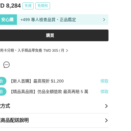
D 8,284
免運
免關稅
安心購
+499 專人檢查品質、正品鑑定
購買
用卡分期・入手精品零負擔
TWD 305
/ 月
動
【新人首購】最高現折 $1,200
領取
動
【精品真品險】仿品全額退款 最高再賠 5 萬
領取
款方式
境商品配送說明