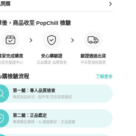
見問題
後，商品收至 PopChill 檢驗
買家完成購買
安心購驗證
驗證通過出貨
收貨至驗證中心
正品鑑定 品質檢查
平台發貨給買家
心購檢驗流程
了解更多
pChill拍拍圈正品驗證、安心購檢驗流程介紹
第一關：專人品質檢查
確認商品狀況、配件等 符合頁面描述
第二關：正品鑑定
專業鑑定團隊、AI 儀器鑑定、正品證書