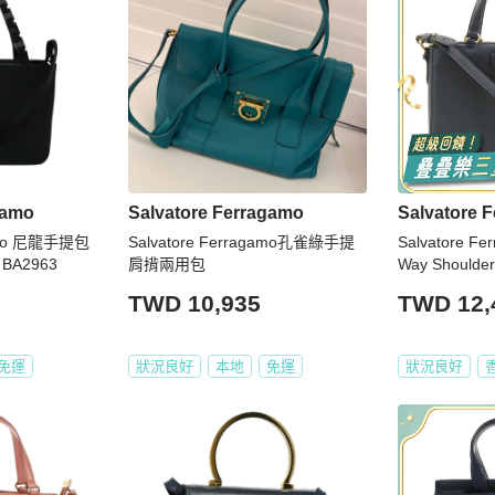
範圍，正常範圍內誤差不作為退換貨依據。

服務。

opChill 會幫您代為詢問日本賣家。

pChill 會為您取消訂單，還請見諒。

gamo
Salvatore Ferragamo
Salvatore 
gamo 尼龍手提包
Salvatore Ferragamo孔雀綠手提
Salvatore 
家手上，而買家因個人因素想要退貨，需自行負擔國際運費和相關產
 BA2963
肩揹兩用包
Way Shoul
品轉售人，商品係為您向日本 Brand Street 購買，我方協助進行鑑
同意退貨的權利，Brand Street 是日本老牌中古店，對於品
TWD 10,935
TWD 12,
程完成下單，即表示願意依照本服務約定條款及相關網頁上所載明的
免運
狀況良好
本地
免運
狀況良好
「訂單金額」全額的台灣統一發票，以電子發票形式寄至買家提供