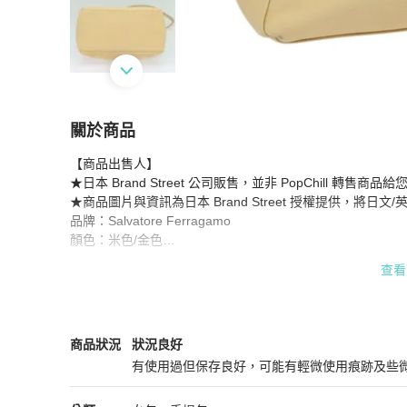
關於商品
關於
【商品出售人】

【日本直送】Salvatore Ferragamo 皮革手提包 2
★日本 Brand Street 公司販售，並非 PopChill 轉售商品給您
★商品圖片與資訊為日本 Brand Street 授權提供，將日
品牌：Salvatore Ferragamo

顏色：米色/金色

材質：皮革  

查看
尺寸（公分）：寬22公分 x 高23公分 x 深11公分（約）/ 
尺寸（英吋）：寬 8.7 x 高 9.1 x 深 4.3 英吋（約）/ 肩帶長
款式：手提包

配件：肩帶

Salvatore Ferragamo
女包
商品狀態與細節
商品狀況
狀況良好
產品編號：-

有使用過但保存良好，可能有輕微使用痕跡及些
序號：P21 8239

狀況良好
產地：義大利
