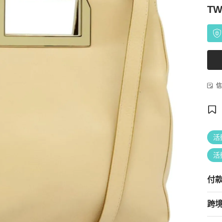
TW
信
活
活
付
跨