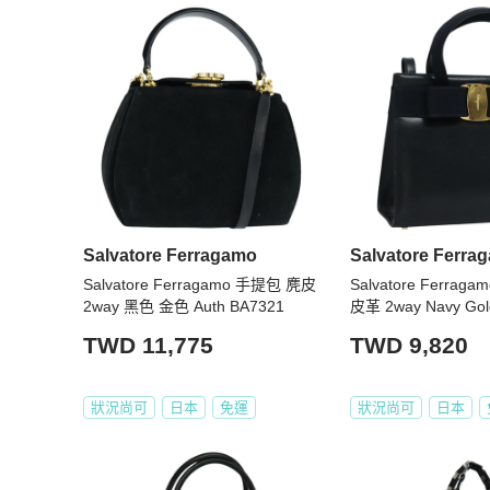
【PopChill 全球購物保障】

★若商品不通過PopChill 的品質檢查和鑑定，您的訂單
★ 鑑定將使用美國第三方權威專業鑑定機構之服務，大多數
【寄送時程相關】

★ 空運直送 │ 縮短您的等待時間

★ 依寄達國家區域、驗關、航班或氣候等不可控制因素而異。
★ 商品由境外寄至 PopChill 驗證中心鑑定（鑑證）通
查作業時間。

Salvatore Ferragamo
Salvatore Ferra
【商品瑕疵說明】

Salvatore Ferragamo 手提包 麂皮
Salvatore Ferrag
★ 日本中古奢侈品市場對於商品進行分級，讓消費者即使透過網
2way 黑色 金色 Auth BA7321
皮革 2way Navy Gol
判斷商品的保存狀況。

TWD 11,775
TWD 9,820
★ 二手商品非新品，圖文已盡力完整敘述細節，請買家務
斷。

★ 日本中古名牌行業統一的分級標準非常嚴謹，商品狀況已
狀況尚可
日本
免運
狀況尚可
日本
★商品的成色判定基於 Brand Street 日本的標準來
和商品情報說明文後來綜合判斷，買方有義務就有疑慮的瑕疵
聊詢問客服解答後購買。

★ 中古品有正常使用痕跡，瑕疵基本已拍出，細節如圖，了解