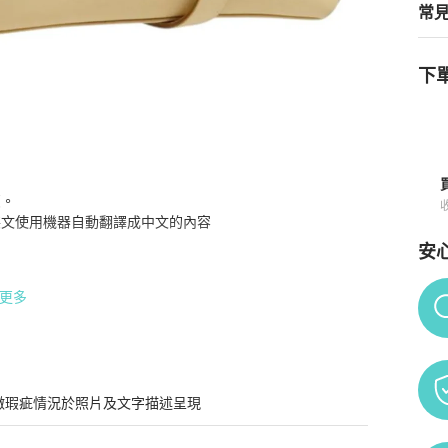
常
下單
way 米色 金色 Auth KD546
商品詳情與購買須知
。

文/英文使用機器自動翻譯成中文的內容

安
Po
更多
肩帶長度47公分（約）

度 18.5 英吋（約）

微瑕疵情況於照片及文字描述呈現