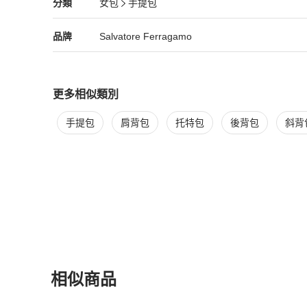
Salvatore Ferragamo
女包
分類資訊
分類
女包
手提包
等級：B

女包
/
手提包
推薦
SKU：KD546

狀態 : 

Salvatore Ferragamo
Salvatore Ferragamo
精品
推薦清單
女包
品牌介紹
品牌
Salvatore Ferragamo
外部：表面：變形，輕微摩擦

金屬配件：輕微刮痕

內部：黏膩，輕微摩擦

口袋：黏膩，輕微摩擦

更多相似類別
邊角：輕微磨損

更多
Salvatore Ferragamo
女包
相似商品推薦
氣味：有存放（儲存）氣味。

手提包
肩背包
托特包
後背包
斜背
其他備註：-

【PopChill 台灣購物保障】

★免國際運費，免高額關稅．90天仿品疑慮全額退款

★下單時於 PopChill 付費台幣499元加購安心購（正品鑑
行開箱錄影比對商品圖文相符以及二次鑑定和確認缺件，如
單，無須支付任何費用。

【PopChill 香港購物保障】

★免國際運費，免關稅．90天內存疑全額退款

★ 香港地區：下單時於 PopChill 付費港幣399元加
相似商品
由PopChill進行開箱錄影比對描述相符以及二次鑑定，
須支付任何費用。

更多相似
Salvatore Ferragamo
女包
推薦精品