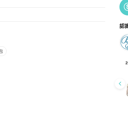
認
Po
包
2
定）與（品質檢查）服務，意即商品抵達台灣時，由PopChill進
存在重大落差，平台將提供拍照服務，買家有權利取消訂
購安心購（正貨鑑證）與（品質檢查）服務，意即商品抵達香港時，
如存在重大落差，平台將提供拍照服務，買家有權利取消訂單，無