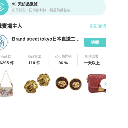
90 天仿品退貨
出貨錄影、防掉換封條、雙重防護包裝
識賣場主人
逛逛賣場
pChill 拍拍圈嚴選賣家
Brand street tokyo日本直送二手名牌
介紹
Brand street tokyo日本直送二手名牌
追蹤
商品數
商品售出
安心購通過
聊聊回覆
6295 件
110 件
96 %
一天以上