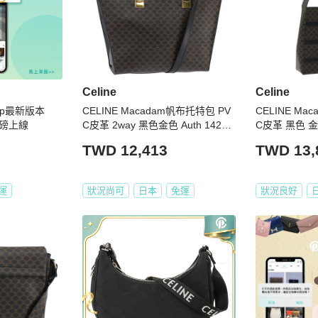
Celine
Celine
 App最新版本
CELINE Macadam帆布托特包 PV
CELINE Ma
磅上線
C皮革 2way 黑色金色 Auth 14279
C皮革 黑色 金色
9
TWD 12,413
TWD 13,
運
狀況尚可
日本
免運
狀況良好