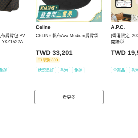
Celine
A.P.C.
m帆布肩背包 PV
CELINE 帆布Ava Medium肩背袋
[香港限定] 
YKZ1522A
開鑼💥
TWD 33,201
TWD 19,
現折 800
免運
狀況良好
香港
免運
全新品
香
看更多