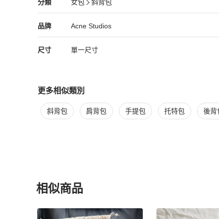
Acne Studios
女包
分類資訊
分類
女包
斜背包
女包
/
斜背包
推薦
Acne Studios
Acne Studios
精品
推薦清單
女包
品牌介紹
品牌
Acne Studios
尺寸
單一尺寸
更多相似類別
更多
Acne Studios
女包
相似商品推薦
斜背包
肩背包
手提包
托特包
後背
相似商品
更多相似
Acne Studios
女包
推薦精品