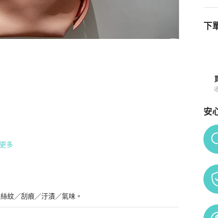
下單
安
Po
更多
會有放置痕跡，近全新通常使用1-5次。有使用痕跡的物
髮絲紋／刮痕／汙漬／氣味。