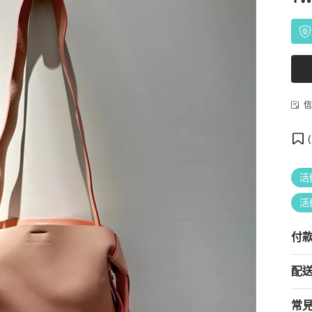
信
(
活
活
付
配
常