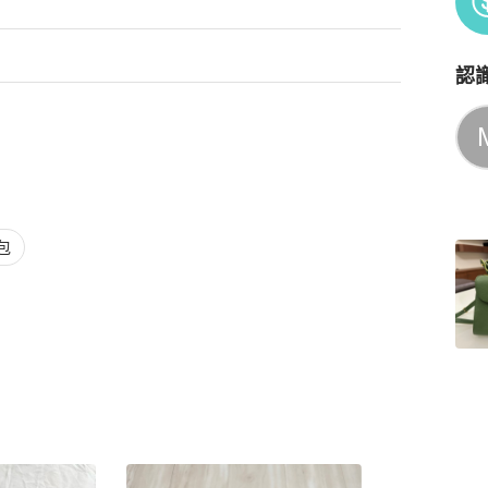
認
Po
包