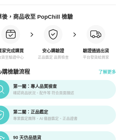
後，商品收至 PopChill 檢驗
買家完成購買
安心購驗證
驗證通過出貨
收貨至驗證中心
正品鑑定 品質檢查
平台發貨給買家
心購檢驗流程
了解更多
pChill拍拍圈正品驗證、安心購檢驗流程介紹
第一關：專人品質檢查
確認商品狀況、配件等 符合頁面描述
第二關：正品鑑定
專業鑑定團隊、AI 儀器鑑定、正品證書
90 天仿品退貨