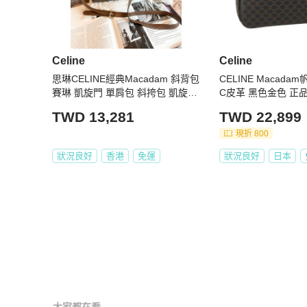
Celine
Celine
思琳CELINE經典Macadam 斜背包
CELINE Macada
賽琳 凱旋門 單肩包 斜挎包 凱旋門
C皮革 黑色金色 正品 
老花 相機包 斜背包 男生女生合用
TWD 13,281
TWD 22,899
現折 800
狀況良好
香港
免運
狀況良好
日本