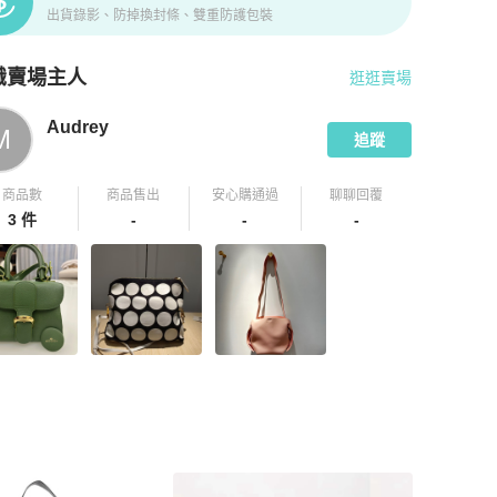
出貨錄影、防掉換封條、雙重防護包裝
識賣場主人
逛逛賣場
pChill 拍拍圈嚴選賣家
Audrey
介紹
Audrey
M
追蹤
商品數
商品售出
安心購通過
聊聊回覆
3 件
-
-
-