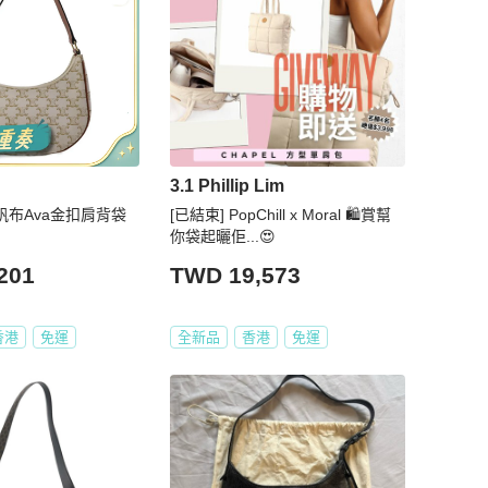
3.1 Phillip Lim
層帆布Ava金扣肩背袋
[已結束] PopChill x Moral 🛍️賞幫
你袋起曬佢...😍
201
TWD 19,573
香港
免運
全新品
香港
免運