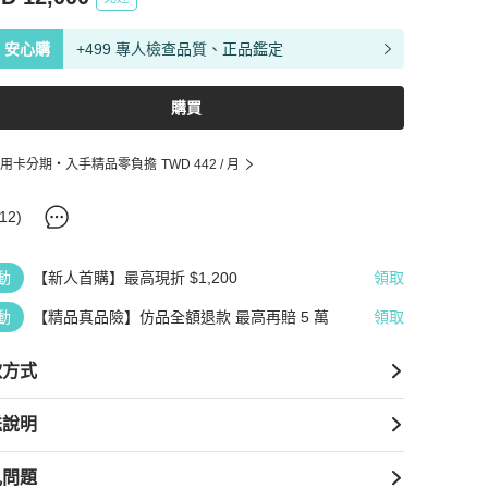
安心購
+499 專人檢查品質、正品鑑定
購買
用卡分期・入手精品零負擔
TWD 442
/ 月
12
)
動
【新人首購】最高現折 $1,200
領取
動
【精品真品險】仿品全額退款 最高再賠 5 萬
領取
款方式
送說明
見問題