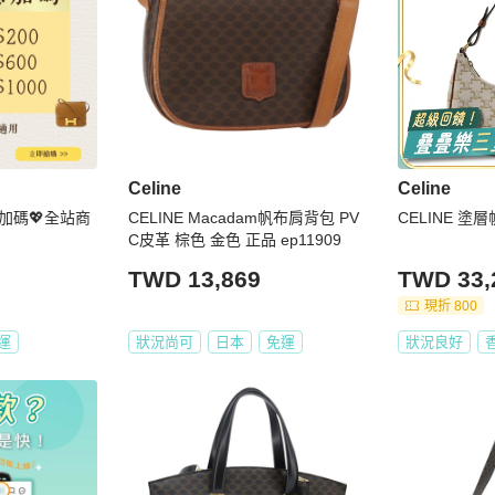
Celine
Celine
恩加碼💖全站商
CELINE Macadam帆布肩背包 PV
CELINE 塗
C皮革 棕色 金色 正品 ep11909
TWD 13,869
TWD 33,
現折 800
運
狀況尚可
日本
免運
狀況良好