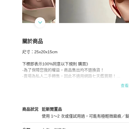
關於商品
關於
尺寸：25x20x15cm

Acen Studios 肩背包
商品詳情與購買須知
下標即表示100%同意以下規則 購買》

-為了保障您我的權益，商品售出均不退換貨！

-賣場為私人二手轉售，因此不適用網路七天鑑賞期！

-有未取貨差評紀錄者，不開取貨付款

查看
-挑剔者、擔心品質標準不同、非正品可以另尋賣場或去專櫃

-本人是清理自己二手物品，只業餘交易，物品標示全新可能
品，都會儘量註明和照片
Acne Studios
女包
商品狀態與細節
商品狀況
近新閒置品
使用 1～2 次或僅試用過，可能有極輕微磨痕／
近新閒置品