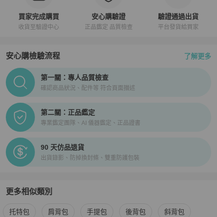
買家完成購買
安心購驗證
驗證通過出貨
收貨至驗證中心
正品鑑定 品質檢查
平台發貨給買家
安心購檢驗流程
了解更多
PopChill拍拍圈正品驗證、安心購檢驗流程介紹
第一關：專人品質檢查
確認商品狀況、配件等 符合頁面描述
第二關：正品鑑定
專業鑑定團隊、AI 儀器鑑定、正品證書
90 天仿品退貨
出貨錄影、防掉換封條、雙重防護包裝
更多相似類別
更多
Louis Vuitton
女包
相似商品推薦
托特包
肩背包
手提包
後背包
斜背包