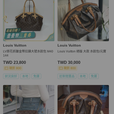
Louis Vuitton
Louis Vuitton
LV原花抓皺金幣拉鍊大號水餃包 M40
Louis Vuitton 絕版 大款 水餃包/元寶
144
TWD 23,800
TWD 30,000
現折 800
現折 800
狀況良好
本地
免運
近新閒置品
本地
免運