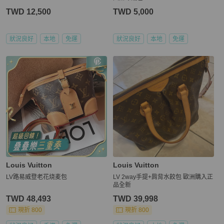
TWD 12,500
TWD 5,000
狀況良好
本地
免運
狀況良好
本地
免運
Louis Vuitton
Louis Vuitton
LV路易威登老花烧麦包
LV 2way手提+肩背水餃包 歐洲購入正
品全新
TWD 48,493
TWD 39,998
現折 800
現折 800