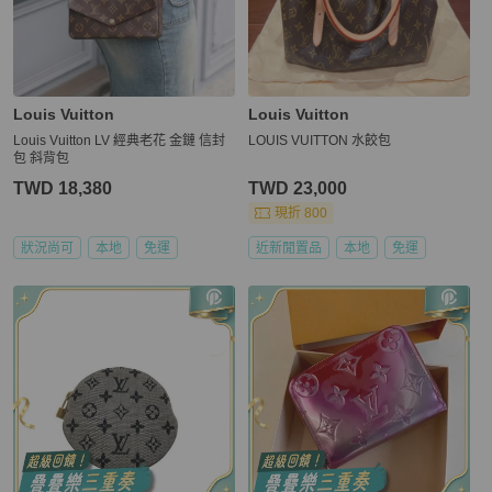
Louis Vuitton
Louis Vuitton
Louis Vuitton LV 經典老花 金鏈 信封
LOUIS VUITTON 水餃包
包 斜背包
TWD 18,380
TWD 23,000
現折 800
狀況尚可
本地
免運
近新閒置品
本地
免運