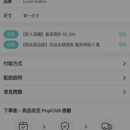
Louis Vuitton
Louis Vuitton
精品
推薦清單
女包
品牌介紹
品牌
Louis Vuitton
尺寸
單一尺寸
活動
【新人首購】最高現折 $1,200
領取
活動
【精品真品險】仿品全額退款 最高再賠 5 萬
領取
付款方式
配送說明
常見問題
下單後，商品收至 PopChill 檢驗