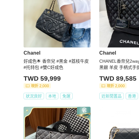
Chanel
Chanel
好成色🌟 香奈兒 #黑金 #荔枝牛皮
CHANEL香奈兒2way
#托特包 #雙C好成色
黑銀 羊皮 手柄式手
單肩包 大容量經典
TWD 59,999
TWD 89,585
現折 2,000
現折 2,000
狀況良好
本地
免運
近新閒置品
香港