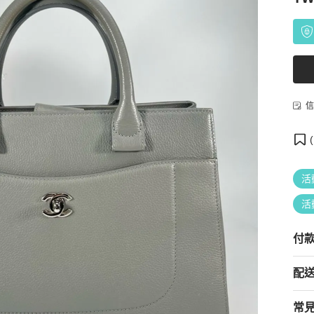
信
(
活
活
付
配
常