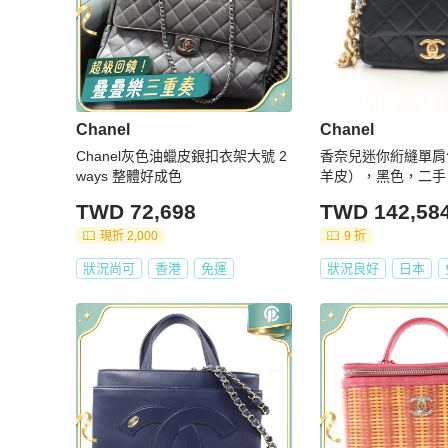
Chanel
Chanel
Chanel灰色油蠟皮銀扣衣架大號 2
香奈兒迷你絎縫單肩
ways 整體好成色
羊皮），黑色，二手
TWD 72,698
TWD 142,58
現折 2,000
9 折
狀況尚可
香港
免運
狀況良好
日本