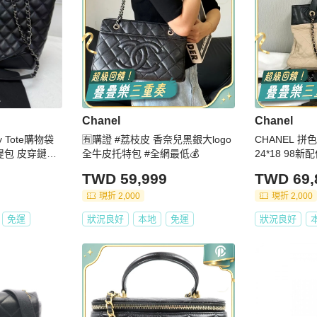
Chanel
Chanel
 Tote購物袋
🈶購證 #荔枝皮 香奈兒黑銀大logo
CHANEL 拼
提包 皮穿鏈條
全牛皮托特包 #全網最低💰
款女
TWD 59,999
TWD 69,
現折 2,000
現折 2,000
免運
狀況良好
本地
免運
狀況良好