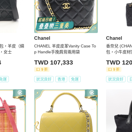
Chanel
Chanel
包，羊皮（綿
CHANEL 羊皮皮革Vanity Case To
香奈兒 (CHA
，女士
p Handle手挽肩背兩用袋
包，小牛皮材
士，金色五金
4
TWD 107,333
TWD 120
9 折
9 折
免運
狀況良好
香港
免運
狀況良好