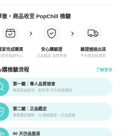
後，商品收至 PopChill 檢驗
買家完成購買
安心購驗證
驗證通過出貨
收貨至驗證中心
正品鑑定 品質檢查
平台發貨給買家
心購檢驗流程
了解更多
pChill拍拍圈正品驗證、安心購檢驗流程介紹
第一關：專人品質檢查
確認商品狀況、配件等 符合頁面描述
第二關：正品鑑定
專業鑑定團隊、AI 儀器鑑定、正品證書
90 天仿品退貨