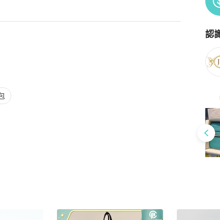
認
Po
包