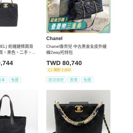
Chanel
NEL) 絎縫鏈條肩背
Chanel香奈兒 中古黑金全皮外縫
質，黑色，二手，女
線2way托特包
,744
TWD 80,740
現折 2,000
日本
免運
狀況良好
香港
免運