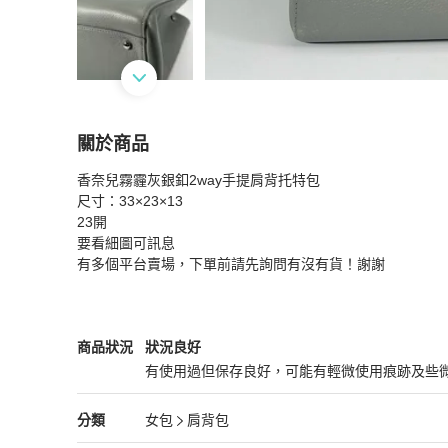
關於商品
關於
香奈兒霧霾灰銀釦2way手提肩背托特包 

「JL精品代購」香奈兒霧霾灰銀釦2way手提肩
尺寸：33×23×13 

23開

要看細圖可訊息

有多個平台賣場，下單前請先詢問有沒有貨！謝謝
Chanel
女包
商品狀態與細節
商品狀況
狀況良好
有使用過但保存良好，可能有輕微使用痕跡及些
狀況良好
Chanel
女包
分類資訊
分類
女包
肩背包
女包
/
肩背包
推薦