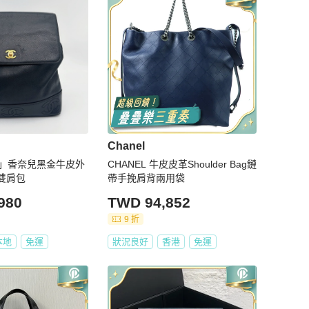
Chanel
購」香奈兒黑金牛皮外
CHANEL 牛皮皮革Shoulder Bag鏈
扣雙肩包
帶手挽肩背兩用袋
980
TWD 94,852
9 折
本地
免運
狀況良好
香港
免運