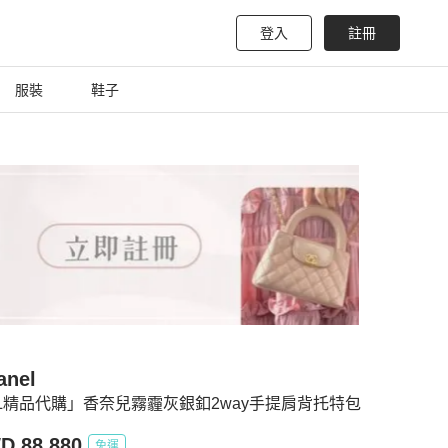
登入
註冊
服裝
鞋子
anel
L精品代購」香奈兒霧霾灰銀釦2way手提肩背托特包
D 88,880
免運