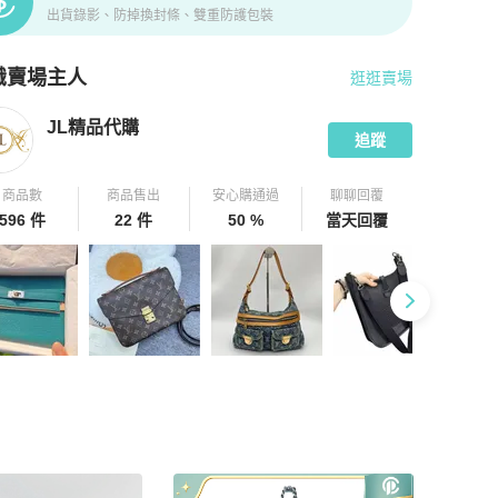
出貨錄影、防掉換封條、雙重防護包裝
識賣場主人
逛逛賣場
pChill 拍拍圈嚴選賣家
JL精品代購
介紹
JL精品代購
追蹤
商品數
商品售出
安心購通過
聊聊回覆
596 件
22 件
50 %
當天回覆