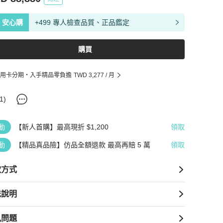
安心購
+499 專人檢查品質、正品鑑定
購買
用卡分期・入手精品零負擔
TWD 3,277
/ 月
1
)
動
【新人首購】最高現折 $1,200
領取
動
【精品真品險】仿品全額退款 最高再賠 5 萬
領取
款方式
送說明
見問題