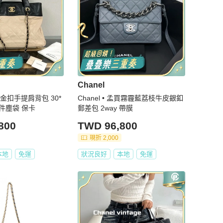
Chanel
色金扣手提肩背包 30*
Chanel • 孟買霧霾藍荔枝牛皮銀釦
24*18 98新配件塵袋 保卡
郵差包 2way 帶膜
800
TWD 96,800
現折 2,000
本地
免運
狀況良好
本地
免運