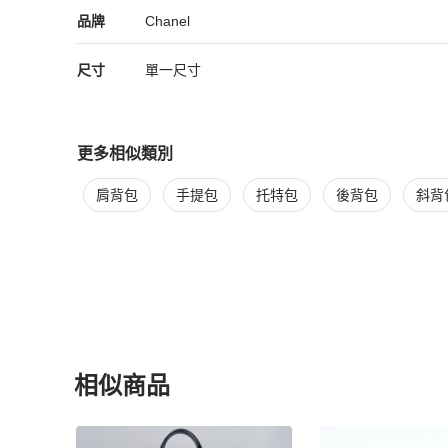
Chanel
Chanel
精品
推薦清單
女包
品牌介紹
品牌
Chanel
尺寸
單一尺寸
更多相似類別
更多
Chanel
女包
相似商品推薦
肩背包
手提包
托特包
後背包
斜背
相似商品
更多相似
Chanel
女包
推薦精品