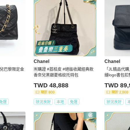
Chanel
Chanel
奈兒巴黎限定金
🈶購證 #荔枝皮 #絕版收藏經典款
「JL精品代
香奈兒黑銀菱格紋托特包
縫logo書包
TWD 48,888
TWD 89,
現折 800
現折 2,000
免運
狀況良好
本地
免運
狀況良好