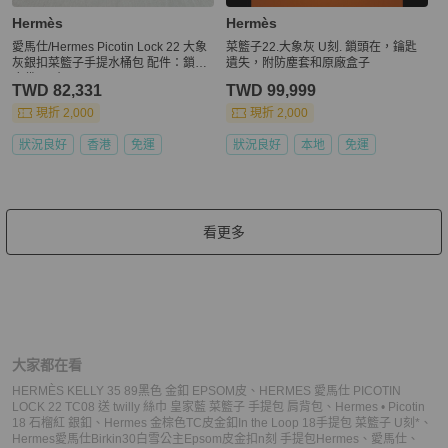
Hermès
Hermès
愛馬仕/Hermes Picotin Lock 22 大象
菜籃子22.大象灰 U刻. 鎖頭在，鑰匙
灰銀扣菜籃子手提水桶包 配件：鎖頭
遺失，附防塵套和原廠盒子
塵袋 尺寸：22*17*21
TWD 82,331
TWD 99,999
現折 2,000
現折 2,000
狀況良好
香港
免運
狀況良好
本地
免運
看更多
大家都在看
HERMÈS KELLY 35 89黑色 金釦 EPSOM皮
、
HERMES 愛馬仕 PICOTIN
LOCK 22 TC08 送 twilly 絲巾 皇家藍 菜籃子 手提包 肩背包
、
Hermes • Picotin
18 石榴紅 銀釦
、
Hermes 金棕色TC皮金釦In the Loop 18手提包 菜籃子 U刻*
、
Hermes愛馬仕Birkin30白雪公主Epsom皮金扣n刻 手提包
Hermes
、
愛馬仕
、