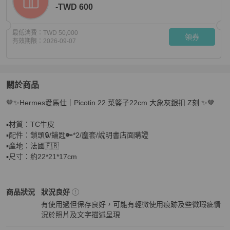
-TWD 600
最低消費：
TWD 50,000
領券
有效期限：
2026-09-07
關於商品
關於
🤎✨Hermes愛馬仕｜Picotin 22 菜籃子22cm 大象灰銀扣 Z刻 ✨🤎

Hermes愛馬仕｜Picotin 22 菜籃子22cm 大象灰銀扣 Z刻
▪️材質：TC牛皮

▪️配件：鎖頭🔒/鑰匙🔑*2/塵套/說明書店面購證

▪️產地：法國🇫🇷

▪️尺寸：約22*21*17cm
Hermès
女包
商品狀態與細節
商品狀況
狀況良好
有使用過但保存良好，可能有輕微使用痕跡及些微瑕疵情
況於照片及文字描述呈現
狀況良好