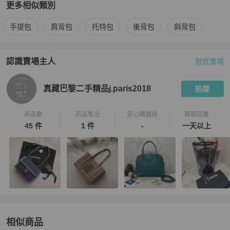
更多相似類別
更多
Hermès
女包
相似商品推薦
手提包
肩背包
托特包
後背包
斜背包
認識賣場主人
逛逛賣場
PopChill 拍拍圈嚴選賣家
真藏巴黎二手精品j.paris2018
介紹
真藏巴黎二手精品j.paris2018
追蹤
商品數
商品售出
安心購通過
聊聊回覆
45 件
1 件
-
一天以上
相似商品