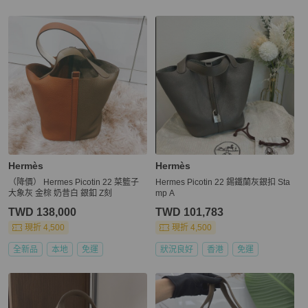
更多相似
Hermès
女包
推薦精品
Hermès
Hermès
（降價） Hermes Picotin 22 菜籃子
Hermes Picotin 22 錫鐵蘭灰銀扣 Sta
大象灰 金棕 奶昔白 銀釦 Z刻
mp A
TWD 138,000
TWD 101,783
現折 4,500
現折 4,500
全新品
本地
免運
狀況良好
香港
免運