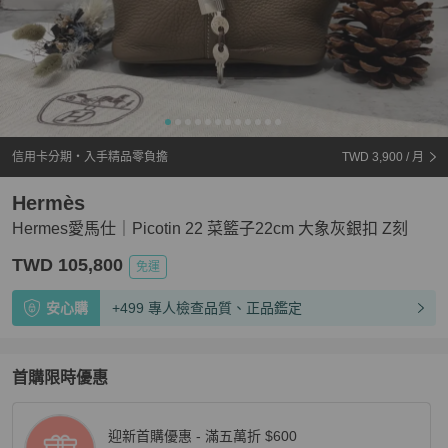
信用卡分期・入手精品零負擔
TWD 3,900
/ 月
Hermès
Hermes愛馬仕｜Picotin 22 菜籃子22cm 大象灰銀扣 Z刻
TWD 105,800
免運
安心購
+499 專人檢查品質、正品鑑定
首購限時優惠
迎新首購優惠 - 滿五萬折 $600