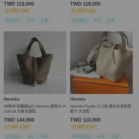
仕】
TWD 118,000
TWD 118,000
現折 8,000
現折 8,000
狀況良好
本地
免運
狀況良好
本地
免運
Hermès
Hermès
99新🆕 有購證🙌🏻 Hermès 愛馬仕 Pi
Hermès Picotin 22 Z刻 風衣灰金釦菜
cotin18 大象灰銀釦
籃子 大全配
TWD 144,900
TWD 110,000
現折 4,500
現折 4,500
狀況良好
本地
免運
近新閒置品
本地
免運