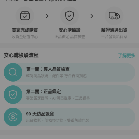
買家完成購買
安心購驗證
驗證通過出貨
收貨至驗證中心
正品鑑定 品質檢查
平台發貨給買家
安心購檢驗流程
了解更多
PopChill拍拍圈正品驗證、安心購檢驗流程介紹
第一關：專人品質檢查
確認商品狀況、配件等 符合頁面描述
第二關：正品鑑定
專業鑑定團隊、AI 儀器鑑定、正品證書
90 天仿品退貨
出貨錄影、防掉換封條、雙重防護包裝