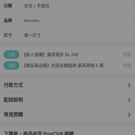
Hermès
女包
分類資訊
分類
女包
手提包
女包
/
手提包
推薦
Hermès
Hermès
精品
推薦清單
女包
品牌介紹
品牌
Hermès
尺寸
單一尺寸
活動
【新人首購】最高現折 $1,200
領取
活動
【精品真品險】仿品全額退款 最高再賠 5 萬
領取
付款方式
配送說明
常見問題
下單後，商品收至 PopChill 檢驗