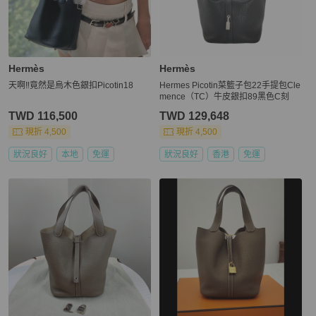
Hermès
Hermès
天啊‼️竟然是烏木色銀扣Picotin18
Hermes Picotin菜籃子包22手提包Cle
mence（TC）牛皮銀扣89黑色C刻
TWD 116,500
TWD 129,648
現折 4,500
現折 4,500
狀況良好
本地
免運
狀況良好
香港
免運