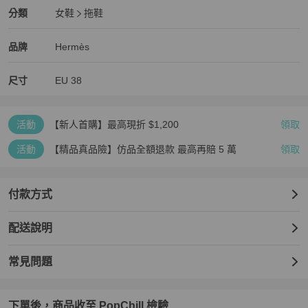
Hermès
女鞋
分類資訊
分類
女鞋
拖鞋
女鞋
/
拖鞋
推薦
Hermès
Hermès
精品
推薦清單
女鞋
品牌介紹
品牌
Hermès
尺寸
EU
38
活動
【新人首購】最高現折 $1,200
領取
活動
【精品真品險】仿品全額退款 最高再賠 5 萬
領取
付款方式
配送說明
常見問題
下單後，商品收至 PopChill 檢驗