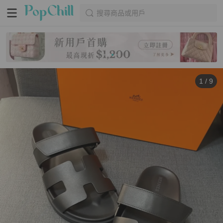
搜尋商品或用戶
1
/
9