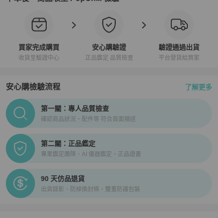
買家完成購買
安心購驗證
驗證通過出貨
收貨至驗證中心
正品鑑定 品質檢查
平台發貨給買家
安心購檢驗流程
了解更多
PopChill拍拍圈正品驗證、安心購檢驗流程介紹
第一關：專人品質檢查
確認商品狀況、配件等 符合頁面描述
第二關：正品鑑定
專業鑑定團隊、AI 儀器鑑定、正品證書
90 天仿品退貨
出貨錄影、防掉換封條、雙重防護包裝