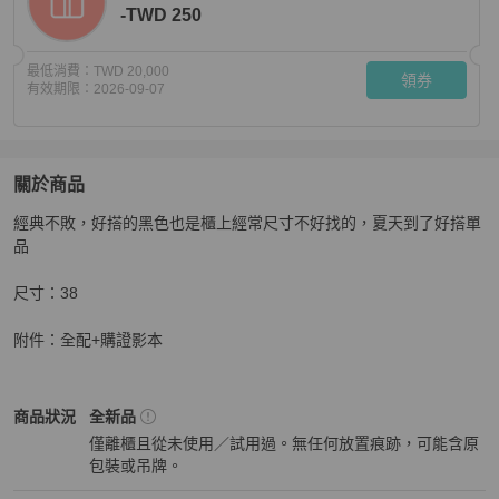
-TWD 250
最低消費：
TWD 20,000
領券
有效期限：
2026-09-07
關於商品
關於
經典不敗，好搭的黑色也是櫃上經常尺寸不好找的，夏天到了好搭單
Hermes 爆款黑色二舊鞋 全新
商品詳情與購買須知
品

尺寸：38

附件：全配+購證影本
Hermès
女鞋
商品狀態與細節
商品狀況
全新品
僅離櫃且從未使用／試用過。無任何放置痕跡，可能含原
包裝或吊牌。
全新品