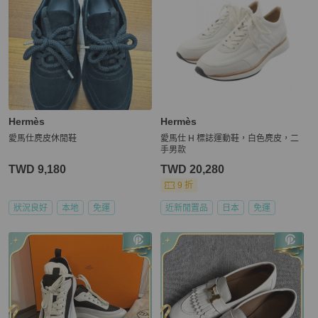
Hermès
Hermès
愛馬仕麂皮休閒鞋
愛馬仕 H 標誌運動鞋，白色麂皮，二
手男款
TWD 9,180
TWD 20,280
9 折
狀況良好
本地
免運
近新閒置品
日本
免運