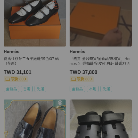
Hermès
Hermès
愛馬仕秋冬二五平底鞋/黑色/37 碼
「熱賣-全台缺貨/全新品/專櫃貨」Her
（全新）
mes Jet運動鞋/全皮/小白鞋 鞋碼37.5
TWD 31,101
TWD 37,800
現折 800
現折 800
全新品
香港
免運
全新品
本地
免運