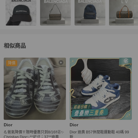
相似商品
更多相似
Dior
男鞋
推薦精品
降價
Dior
Dior
💪爸氣降價👔限時優惠只到8/16‼️㊣✨
Dior 迪奧 B57休閒鞋運動鞋 40碼 99
Christian Dior✨**尺寸：37**迪奧 CD
新