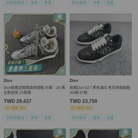
近新閒置品
本地
免運
狀況良好
本地
免運
Dior
Dior
Dior迪奧塗鴉標語休閒鞋 尺碼：35 碼
迪奧Dior b27 黑色滿印 老花休閒板鞋
全新試穿 25新款
/40碼 97新
TWD 29,437
TWD 23,750
現折 800
現折 800
近新閒置品
香港
免運
狀況良好
香港
免運