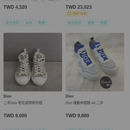
咖啡色 老花 刺繡 皮革 布鞋 休閒鞋/二
TWD 4,320
TWD 23,023
手鞋/保證正品🌳二手樹屋🌳
現折 800
狀況良好
本地
免運
狀況良好
香港
免運
Dior
Dior
二手Dior 老花高筒帆布鞋
Dior 運動休閒鞋 46 二手
TWD 6,000
TWD 9,800