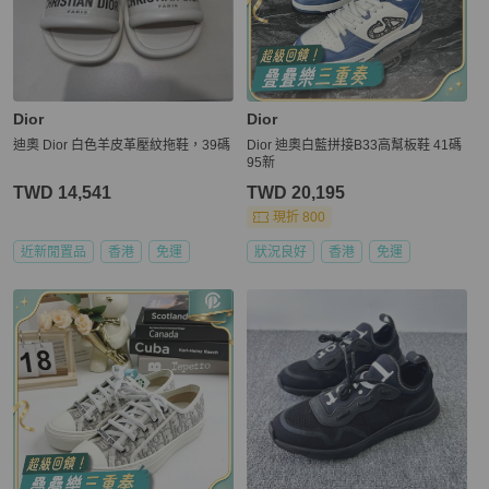
Dior
Dior
迪奧 Dior 白色羊皮革壓紋拖鞋，39碼
Dior 迪奧白藍拼接B33高幫板鞋 41碼
95新
TWD 14,541
TWD 20,195
現折 800
近新閒置品
香港
免運
狀況良好
香港
免運