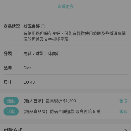
會有了

查看更多
整體約8成新，有輕微使用感，反光條有髒污但不是特別明顯，請放
大檢查照片，照片都有拍出來，僅有一個，售完即沒

Dior
男鞋
商品狀態與細節
商品狀況
狀況良好
有使用過但保存良好，可能有輕微使用痕跡及些微瑕疵情
二手程度:85%［AB級］

況於照片及文字描述呈現
‼️因每個人新舊判定皆不同，請以實際照片為主，故僅作參考‼️

狀況良好
備註：無其他配件

Dior
男鞋
分類資訊
分類
男鞋
球鞋／休閒鞋
男鞋
/
球鞋／休閒鞋
推薦
★此為二手鞋，一定會有使用痕跡，已盡力多照片拍出商品原貌，但
Dior
Dior
精品
推薦清單
男鞋
品牌介紹
品牌
Dior
還是可能會有小細節沒拍到，高標者請繞道，不能接受使用痕跡請勿
購買！避免浪費彼此時間，謝謝🫸🫷

尺寸
EU
43
#Dior #運動鞋 #43
活動
【新人首購】最高現折 $1,200
領取
活動
【精品真品險】仿品全額退款 最高再賠 5 萬
領取
付款方式