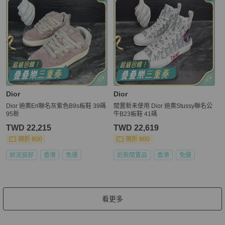
Dior
Dior
Dior 迪奧Erl聯名灰紫色B9s板鞋 39碼
閒置新未使用 Dior 迪奧Stussy聯名公
95新
牛B23板鞋 41碼
TWD 22,215
TWD 22,619
現折 800
現折 800
狀況良好
香港
免運
近新閒置品
香港
免運
看更多