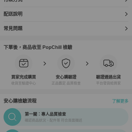
配送說明
常見問題
下單後，商品收至 PopChill 檢驗
買家完成購買
安心購驗證
驗證通過出貨
收貨至驗證中心
正品鑑定 品質檢查
平台發貨給買家
安心購檢驗流程
了解更多
PopChill拍拍圈正品驗證、安心購檢驗流程介紹
第一關：專人品質檢查
確認商品狀況、配件等 符合頁面描述