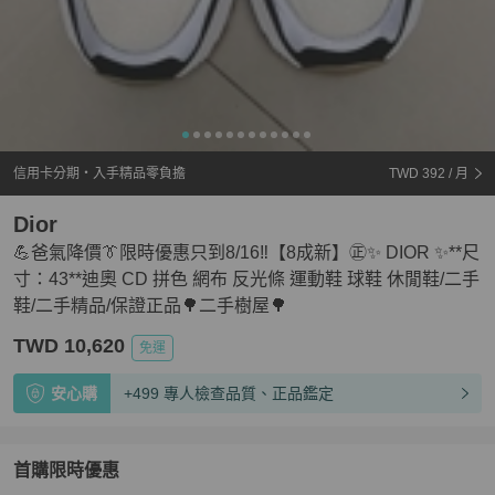
信用卡分期・入手精品零負擔
TWD 392
/ 月
Dior
💪爸氣降價👔限時優惠只到8/16‼️【8成新】㊣✨ DIOR ✨**尺
寸：43**迪奧 CD 拼色 網布 反光條 運動鞋 球鞋 休閒鞋/二手
鞋/二手精品/保證正品🌳二手樹屋🌳
TWD 10,620
免運
安心購
+499 專人檢查品質、正品鑑定
首購限時優惠