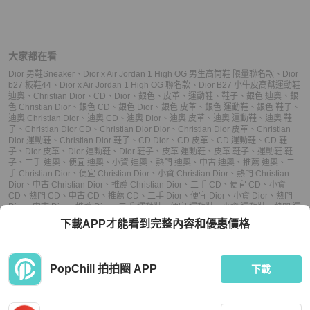
大家都在看
Dior 男鞋Sneaker
、
Dior x Air Jordan 1 High OG 男生高筒鞋 限量聯名款
、
Dior
b27 板鞋44
、
Dior x Air Jordan 1 High OG 聯名款
、
Dior B27 小牛皮高幫運動鞋
迪奧
、
Christian Dior
、
CD
、
Dior
、
銀色
、
皮革
、
運動鞋
、
鞋子
、
銀色 迪奧
、
銀
色 Christian Dior
、
銀色 CD
、
銀色 Dior
、
銀色 皮革
、
銀色 運動鞋
、
銀色 鞋子
、
迪奧 Christian Dior
、
迪奧 CD
、
迪奧 Dior
、
迪奧 皮革
、
迪奧 運動鞋
、
迪奧 鞋
子
、
Christian Dior CD
、
Christian Dior Dior
、
Christian Dior 皮革
、
Christian
Dior 運動鞋
、
Christian Dior 鞋子
、
CD Dior
、
CD 皮革
、
CD 運動鞋
、
CD 鞋
子
、
Dior 皮革
、
Dior 運動鞋
、
Dior 鞋子
、
皮革 運動鞋
、
皮革 鞋子
、
運動鞋 鞋
子
、
二手 迪奧
、
便宜 迪奧
、
小資 迪奧
、
熱門 迪奧
、
中古 迪奧
、
推薦 迪奧
、
二
手 Christian Dior
、
便宜 Christian Dior
、
小資 Christian Dior
、
熱門 Christian
Dior
、
中古 Christian Dior
、
推薦 Christian Dior
、
二手 CD
、
便宜 CD
、
小資
CD
、
熱門 CD
、
中古 CD
、
推薦 CD
、
二手 Dior
、
便宜 Dior
、
小資 Dior
、
熱門
Dior
、
中古 Dior
、
推薦 Dior
、
二手 運動鞋
、
便宜 運動鞋
、
小資 運動鞋
、
熱門 運
動鞋
、
中古 運動鞋
、
推薦 運動鞋
、
二手 鞋子
、
便宜 鞋子
、
小資 鞋子
、
熱門 鞋
下載APP才能看到完整內容和優惠價格
子
、
中古 鞋子
、
推薦 鞋子
PopChill 拍拍圈 APP
下載
上架