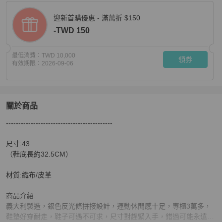
迎新首購優惠 - 滿萬折 $150
-TWD 150
最低消費：
TWD 10,000
領券
有效期限：
2026-09-06
關於商品
關於
-------------------------------------------

💪爸氣降價👔限時優惠只到8/16‼️【8成新】㊣✨ DIOR 
尺寸:43

（鞋底長約32.5CM）

材質:織布/皮革

商品介紹:

義大利製造，銀色反光條拼接設計，運動休閒感十足，專櫃3萬多，
鞋墊好穿耐走，鞋子可遇不可求，尺寸對趕緊入手，錯過可能永遠不