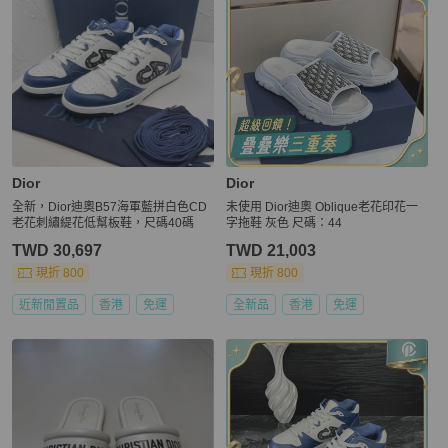
Dior
Dior
全新，Dior迪奧B57海軍藍拼白色CD
未使用 Dior迪奧 Oblique老花印花一
老花刺繡緹花低幫板鞋，尺碼40碼
字拖鞋 灰色 尺碼：44
TWD 30,697
TWD 21,003
現折 800
現折 800
近新閒置品
香港
免運
全新品
香港
免運