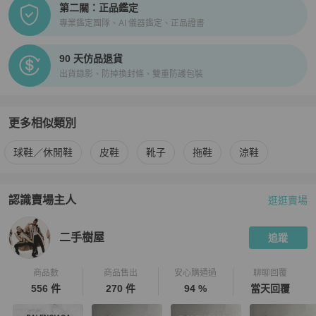
第二關：正品鑑定
專業鑑定團隊、AI 儀器鑑定、正品證書
90 天仿品退貨
出貨錄影、防掉換封條、雙重防護包裝
更多相似類別
更多
Dior
男鞋
相似商品推薦
球鞋／休閒鞋
皮鞋
靴子
拖鞋
涼鞋
認識賣場主人
逛逛賣場
PopChill 拍拍圈嚴選賣家
二手樹屋
介紹
二手樹屋
追蹤
商品數
商品售出
安心購通過
聊聊回覆
556 件
270 件
94 %
當天回覆