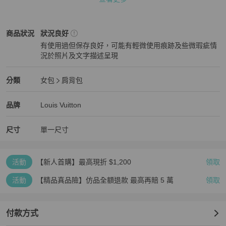
●這個包包是原廠原皮／無翻新無換皮。

●翻新包是指在日本修包店更換跟LV相同等級的義大利頂級植鞣牛
Louis Vuitton
女包
商品狀態與細節
商品狀況
狀況良好
皮。您的包包的牛皮老舊後，可找我寄去日本內外翻新＆換皮，包包
有使用過但保存良好，可能有輕微使用痕跡及些微瑕疵情
又可煥然一新再使用數年。

況於照片及文字描述呈現
狀況良好
●商品狀況：

▪︎裡層仍是原廠原皮，很輕微的小污漬，不影響美觀。

Louis Vuitton
女包
分類資訊
分類
女包
肩背包
女包
/
肩背包
推薦
▪︎外層LV字母圖案皮面很新很美很清晰，沒有暗黑或褪變，4個邊角無
Louis Vuitton
Louis Vuitton
精品
推薦清單
女包
品牌介紹
品牌
Louis Vuitton
磨損，無裂縫。

尺寸
單一尺寸
▪︎兩條手柄的淡黃色牛皮，有使用痕跡和污漬。可在手柄綁上絲巾以
遮瑕，又高貴又優雅又時尚。

活動
【新人首購】最高現折 $1,200
領取
●贈送1條長背帶，皮革是跟LV相同等級的義大利植鞣牛皮，請看照片
2。

活動
【精品真品險】仿品全額退款 最高再賠 5 萬
領取
●尺寸：

20×20 cm

付款方式
底部寬 8 cm