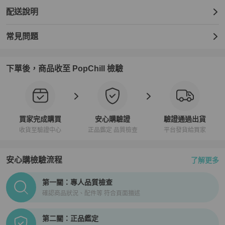
配送說明
常見問題
下單後，商品收至 PopChill 檢驗
買家完成購買
安心購驗證
驗證通過出貨
收貨至驗證中心
正品鑑定 品質檢查
平台發貨給買家
安心購檢驗流程
了解更多
PopChill拍拍圈正品驗證、安心購檢驗流程介紹
第一關：專人品質檢查
確認商品狀況、配件等 符合頁面描述
第二關：正品鑑定