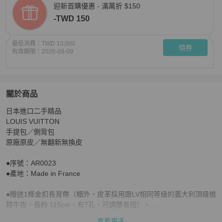
迎新首購優惠 - 滿萬折 $150
-TWD 150
最低消費：
TWD 10,000
領券
有效期限：
2026-09-09
關於商品
關於
日本進口二手精品

20×20cm／珍稀罕見／二手LV小方包／手提+側背包／原
LOUIS VUITTON 

手提包／側背包

原廠原皮／無翻新無換皮

●序號：AR0023

●產地：Made in France

●贈送1條金扣長背帶（櫃外，皮革採用跟LV相同等級的義大利頂級植
鞣牛皮，長約 115cm，有7孔，可調整長短）。

查看更多