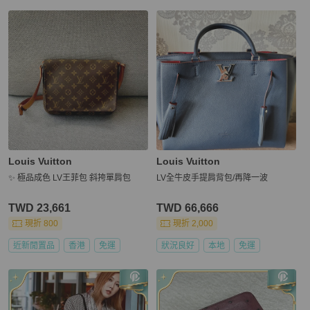
Louis Vuitton
Louis Vuitton
✨ 極品成色 LV王菲包 斜挎單肩包
LV全牛皮手提肩背包/再降一波
TWD 23,661
TWD 66,666
現折 800
現折 2,000
近新閒置品
香港
免運
狀況良好
本地
免運