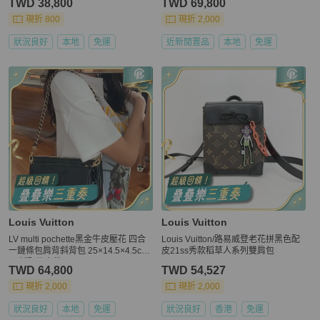
TWD 38,800
TWD 69,800
現折 800
現折 2,000
狀況良好
本地
免運
近新閒置品
本地
免運
Louis Vuitton
Louis Vuitton
LV multi pochette黑金牛皮壓花 四合
Louis Vuitton/路易威登老花拼黑色配
一鏈條包肩背斜背包 25×14.5×4.5cm
皮21ss秀款稻草人系列雙肩包
98新配件塵袋
TWD 64,800
TWD 54,527
現折 2,000
現折 2,000
狀況良好
本地
免運
狀況良好
香港
免運