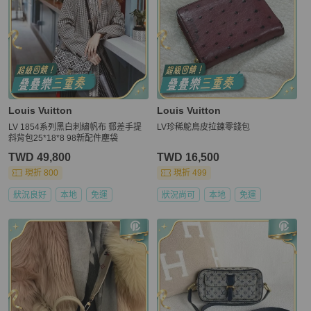
Louis Vuitton
Louis Vuitton
LV 1854系列黑白刺繡帆布 郵差手提
LV珍稀鴕鳥皮拉鍊零錢包
斜背包25*18*8 98新配件塵袋
TWD 49,800
TWD 16,500
現折 800
現折 499
狀況良好
本地
免運
狀況尚可
本地
免運