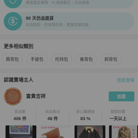
專業鑑定團隊、AI 儀器鑑定、正品證書
90 天仿品退貨
出貨錄影、防掉換封條、雙重防護包裝
更多相似類別
更多
Louis Vuitton
女包
相似商品推薦
肩背包
手提包
托特包
後背包
斜背包
認識賣場主人
逛逛賣場
PopChill 拍拍圈嚴選賣家
富貴吉祥
介紹
富貴吉祥
追蹤
商品數
商品售出
安心購通過
聊聊回覆
406 件
48 件
83 %
一天以上