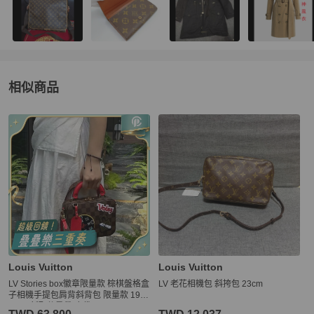
相似商品
更多相似
Louis Vuitton
女包
推薦精品
Louis Vuitton
Louis Vuitton
LV Stories box徽章限量款 棕棋盤格盒
LV 老花相機包 斜挎包 23cm
子相機手提包肩背斜背包 限量款 19×
15 99新配件肩帶 塵袋