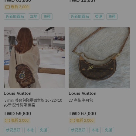
TWD 63,800
TWD 12,037
現折 2,000
近新閒置品
本地
免運
近新閒置品
香港
免運
Louis Vuitton
Louis Vuitton
lv mini 後背包限量徽章款 16×22×10
LV 老花 半月包
95新 配件肩帶 塵袋
TWD 59,800
TWD 67,000
現折 2,000
現折 2,000
狀況良好
本地
免運
狀況良好
本地
免運