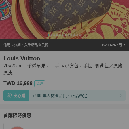
信用卡分期・入手精品零負擔
TWD 626
/ 月
Louis Vuitton
20×20cm／珍稀罕見／二手LV小方包／手提+側背包／原廠
原皮
TWD 16,988
免運
安心購
+499 專人檢查品質、正品鑑定
首購限時優惠