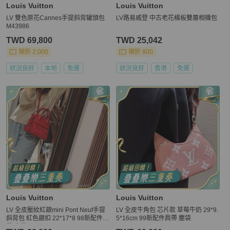
Louis Vuitton
Louis Vuitton
LV 雙色原花Cannes手提斜背罐頭包
LV路易威登 中古老花橫板雙層相機包
M43986
TWD 69,800
TWD 25,042
現折 2,000
現折 800
狀況良好
本地
免運
狀況良好
香港
免運
Louis Vuitton
Louis Vuitton
LV 全皮壓紋紅銀mini Pont Neuf手提
LV 全皮牛角包 芯片款 草莓牛奶 29*9.
斜背包 紅色銀扣 22*17*8 98新配件肩
5*16cm 99新配件肩帶 塵袋
帶 塵袋