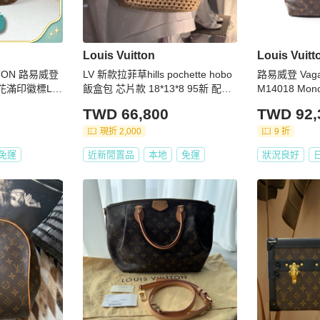
Louis Vuitton
Louis Vuitt
TTON 路易威登
LV 新款拉菲草hills pochette hobo
路易威登 Vaga
老花滿印徽標Lo
飯盒包 芯片款 18*13*8 95新 配件
M14018 Mo
包月亮包斜挎單
盒子 塵袋
LV
TWD 66,800
TWD 92,
 金扣❤️正品
現折 2,000
9 折
免運
近新閒置品
本地
免運
狀況良好