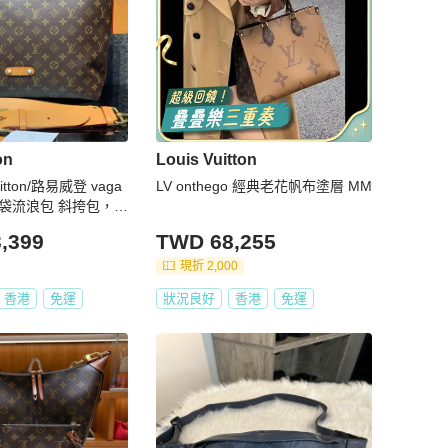
on
Louis Vuitton
uitton/路易威登 vaga
LV onthego 經典老花帆布塗層 MM
o 手袋流浪包 斜挎包，芯
36
,399
TWD 68,255
現折 2,000
香港
免運
狀況良好
香港
免運