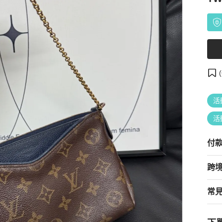
(
活
活
付
跨
常