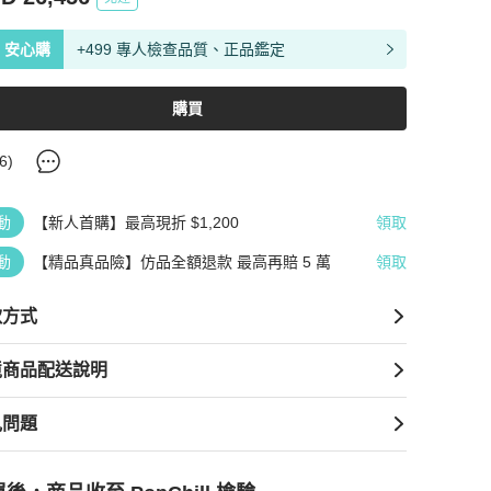
安心購
+499 專人檢查品質、正品鑑定
購買
6
)
動
【新人首購】最高現折 $1,200
領取
動
【精品真品險】仿品全額退款 最高再賠 5 萬
領取
款方式
境商品配送說明
見問題