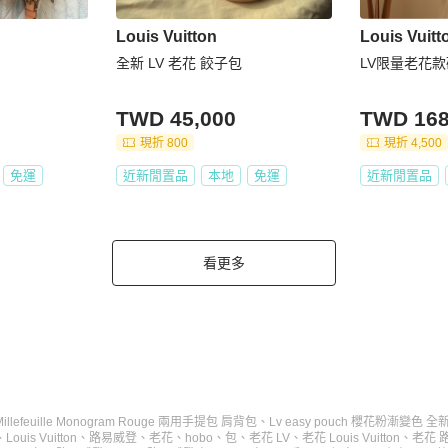
Louis Vuitton
Louis Vuitt
全新 LV 老花 餃子包
LV限量老花
TWD 45,000
TWD 168
現折 800
現折 4,500
免運
近新閒置品
本地
免運
近新閒置品
看更多
llefeuille Monogram Rouge 兩用手提包 肩背包
、
Lv easy pouch 櫻花粉漸變色
、
Louis Vuitton
、
路易威登
、
老花
、
hobo
、
包
、
老花 LV
、
老花 Louis Vuitton
、
老花 