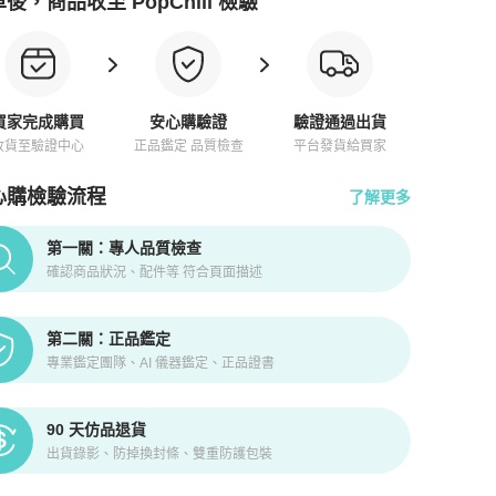
後，商品收至 PopChill 檢驗
買家完成購買
安心購驗證
驗證通過出貨
收貨至驗證中心
正品鑑定 品質檢查
平台發貨給買家
心購檢驗流程
了解更多
pChill拍拍圈正品驗證、安心購檢驗流程介紹
第一關：專人品質檢查
確認商品狀況、配件等 符合頁面描述
第二關：正品鑑定
專業鑑定團隊、AI 儀器鑑定、正品證書
90 天仿品退貨
出貨錄影、防掉換封條、雙重防護包裝