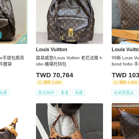
Louis Vuitton
Louis Vuitt
bo手提包肩背
路易威登/Louis Vuitton 老花泫雅 h
99新 Louis V
新配件塵袋
obo 機場托特包
bond hob
片款，尺寸38*
TWD 70,764
TWD 103
現折 2,000
現折 4,500
免運
狀況良好
香港
免運
近新閒置品