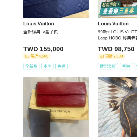
Louis Vuitton
Louis Vuitton
全新經典Lv盒子包
99新✨LOUIS VUI
Loop HOBO 經典
go鏈條 帆布 豌豆
TWD 155,000
TWD 98,750
肩包 大號 女款 棕色
現折 4,500
現折 2,000
全新品
本地
免運
狀況良好
香港