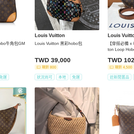
Louis Vuitton
Louis Vuitt
花Hobo牛角包GM
Louis Vuitton 黑彩hobo包
【穿搭必備 x 收
ton Loop 
附老花收納小
TWD 39,000
TWD 102
｜稀有珍藏款
現折 800
現折 4,500
免運
狀況尚可
本地
免運
近新閒置品