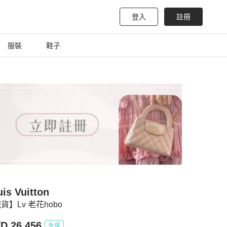
登入
註冊
服裝
鞋子
is Vuitton
貨】Lv 老花hobo
D 26,456
免運