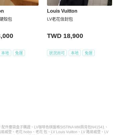
on
Louis Vuitton
款硬殼包
LV老花信封包
,000
TWD 18,900
本地
免運
狀況尚可
本地
免運
 全新 配件塵袋盒子購證
、
LV咖啡色棋盤格SISTINA MM肩背包N41541
、
路易威登
、
老花 hobo
、
老花 包
、
LV Louis Vuitton
、
LV 路易威登
、
LV