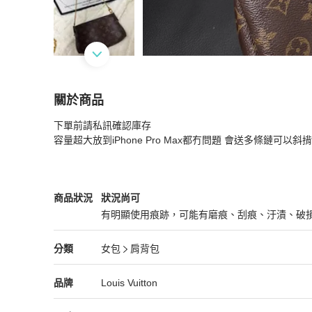
關於商品
關於
下單前請私訊確認庫存

【現貨】Lv 老花hobo
商品詳情與購買須知
容量超大放到iPhone Pro Max都冇問題 會送多條鏈可以斜揹
Louis Vuitton
女包
商品狀態與細節
商品狀況
狀況尚可
有明顯使用痕跡，可能有磨痕、刮痕、汙漬、破
狀況尚可
Louis Vuitton
女包
分類資訊
分類
女包
肩背包
女包
/
肩背包
推薦
Louis Vuitton
Louis Vuitton
精品
推薦清單
女包
品牌介紹
品牌
Louis Vuitton