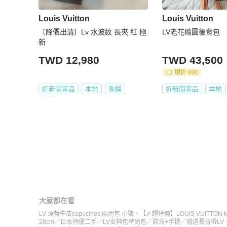
Louis Vuitton
Louis Vuitton
〔降價出清〕Lv 水波紋 長夾 紅 極
LV老花橢圓後背包
新
TWD 12,980
TWD 43,500
現折 800
近新閒置品
本地
免運
近新閒置品
本地
大家都在看
LV 深藍牛皮capucines 兩用包 小號
、
【🎉超特價】LOUIS VUITTON Mi
28cm／日本特優二手／LV女神包時尚包／肩背+手提／贈送長背帶
LV