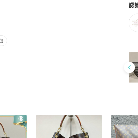
認
Po
包