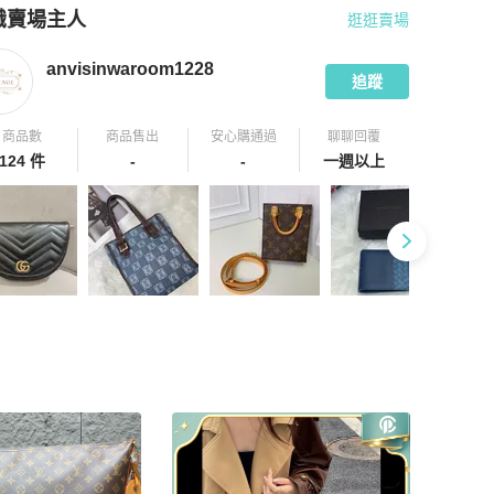
識賣場主人
逛逛賣場
pChill 拍拍圈嚴選賣家
anvisinwaroom1228
介紹
anvisinwaroom1228
追蹤
商品數
商品售出
安心購通過
聊聊回覆
124 件
-
-
一週以上