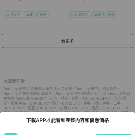
狀況良好
本地
免運
近新閒置品
本地
免運
看更多
大家都在看
Burberry 巴寶莉 經典格紋 襯衫 男女皆可穿
、
Burberry 米白色 格紋襯衫
、
Burberry 經典格紋襯衫 軍綠色
、
Burberry 經典格紋襯衫 米色
、
Burberry 經典戰
馬格紋Polo衫
BURBERRY
、
藍色
、
襯衫
、
男裝
、
藍色 BURBERRY
、
藍色 襯
衫
、
藍色 男裝
、
BURBERRY 襯衫
、
BURBERRY 男裝
、
襯衫 男裝
、
二手
BURBERRY
、
便宜 BURBERRY
、
小資 BURBERRY
、
熱門 BURBERRY
、
中
古 BURBERRY
、
推薦 BURBERRY
、
二手 襯衫
、
便宜 襯衫
、
小資 襯衫
、
熱門
襯衫
、
中古 襯衫
、
推薦 襯衫
、
二手 男裝
、
便宜 男裝
、
小資 男裝
、
熱門 男裝
、
下載APP才能看到完整內容和優惠價格
中古 男裝
、
推薦 男裝