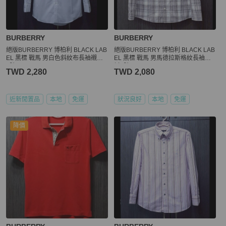
BURBERRY
BURBERRY
絕版BURBERRY 博柏利 BLACK LAB
絕版BURBERRY 博柏利 BLACK LAB
EL 黑標 戰馬 男白色斜紋布長袖襯衫3
EL 黑標 戰馬 男馬德拉斯格紋長袖襯
9號
衫2號
TWD 2,280
TWD 2,080
近新閒置品
本地
免運
狀況良好
本地
免運
降價