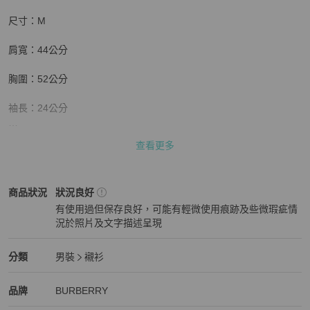
尺寸：M

肩寬：44公分

胸圍：52公分

袖長：24公分

衣長：72公分

查看更多
👉顏色可能會因燈光、拍攝器材而有所色差，顏色皆以實品為主。

BURBERRY
男裝
商品狀態與細節
商品狀況
狀況良好
👉商品大多都只有一件，出貨前都會再檢查有無瑕疵，才會安排出
有使用過但保存良好，可能有輕微使用痕跡及些微瑕疵情
貨。

況於照片及文字描述呈現
狀況良好
👉商品都有標記平量，平量誤差值為1-2公分為正常範圍，若很在意
誤差值者請繞道，謝謝。
BURBERRY
男裝
分類資訊
分類
男裝
襯衫
男裝
/
襯衫
推薦
BURBERRY
BURBERRY
精品
推薦清單
男裝
品牌介紹
品牌
BURBERRY