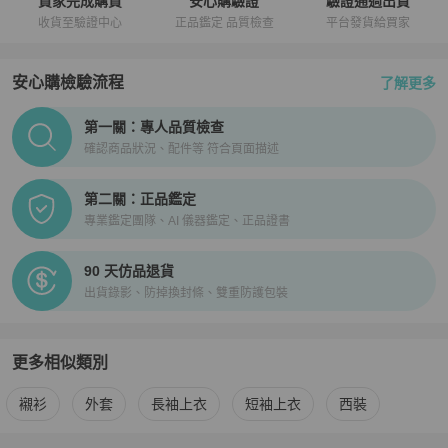
買家完成購買
安心購驗證
驗證通過出貨
收貨至驗證中心
正品鑑定 品質檢查
平台發貨給買家
安心購檢驗流程
了解更多
PopChill拍拍圈正品驗證、安心購檢驗流程介紹
第一關：專人品質檢查
確認商品狀況、配件等 符合頁面描述
第二關：正品鑑定
專業鑑定團隊、AI 儀器鑑定、正品證書
90 天仿品退貨
出貨錄影、防掉換封條、雙重防護包裝
更多相似類別
更多
BURBERRY
男裝
相似商品推薦
襯衫
外套
長袖上衣
短袖上衣
西裝