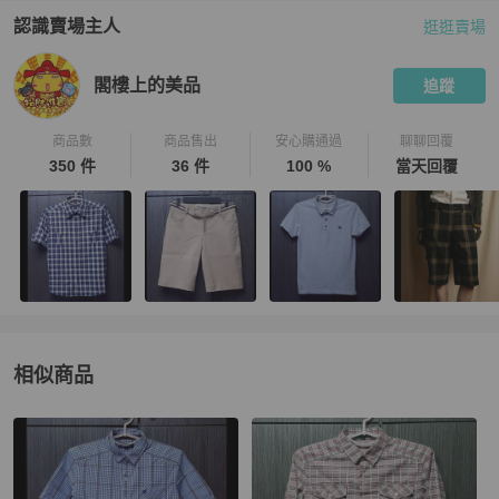
認識賣場主人
逛逛賣場
PopChill 拍拍圈嚴選賣家
閣樓上的美品
介紹
閣樓上的美品
追蹤
商品數
商品售出
安心購通過
聊聊回覆
350 件
36 件
100 %
當天回覆
相似商品
更多相似
BURBERRY
男裝
推薦精品