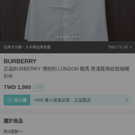
信用卡分期・入手精品零負擔
TWD 73
/ 月
BURBERRY
正品BURBERRY 博柏利 LONDON 戰馬 男淺藍條紋短袖襯
衫M
TWD 1,980
免運
安心購
+499 專人檢查品質、正品鑑定
關於商品
關於
約9成新～

正品BURBERRY 博柏利 LONDON 戰馬 男淺藍條紋短