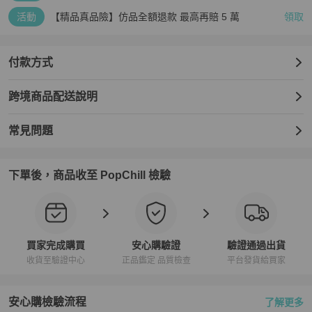
活動
【精品真品險】仿品全額退款 最高再賠 5 萬
領取
付款方式
跨境商品配送說明
常見問題
下單後，商品收至 PopChill 檢驗
買家完成購買
安心購驗證
驗證通過出貨
收貨至驗證中心
正品鑑定 品質檢查
平台發貨給買家
安心購檢驗流程
了解更多