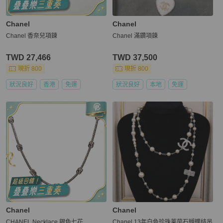
Chanel
Chanel
Chanel 香奈兒項鍊
Chanel 滿鑽項鍊
TWD 27,466
TWD 37,500
現折 800
現折 800
狀況良好
香港
免運
狀況良好
本地
免運
Chanel
Chanel
CHANEL Necklace 銀色七花
Chanel 13年白色珍珠莱茵石蝴蝶结吊