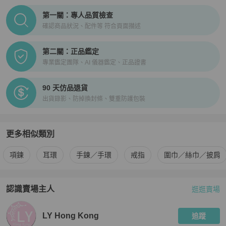
PopChill拍拍圈正品驗證、安心購檢驗流程介紹
第一關：專人品質檢查
確認商品狀況、配件等 符合頁面描述
第二關：正品鑑定
專業鑑定團隊、AI 儀器鑑定、正品證書
90 天仿品退貨
出貨錄影、防掉換封條、雙重防護包裝
更多相似類別
更多
Chanel
女士配件
相似商品推薦
項鍊
耳環
手鍊／手環
戒指
圍巾／絲巾／披肩
認識賣場主人
逛逛賣場
PopChill 拍拍圈嚴選賣家
LY Hong Kong
介紹
LY Hong Kong
追蹤