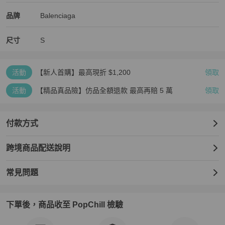
男裝
/
短袖上衣
推薦
Balenciaga
Balenciaga
精品
推薦清單
男裝
品牌介紹
品牌
Balenciaga
尺寸
S
活動
【新人首購】最高現折 $1,200
領取
活動
【精品真品險】仿品全額退款 最高再賠 5 萬
領取
付款方式
跨境商品配送說明
常見問題
下單後，商品收至 PopChill 檢驗