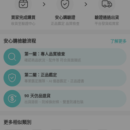
買家完成購買
安心購驗證
驗證通過出貨
收貨至驗證中心
正品鑑定 品質檢查
平台發貨給買家
安心購檢驗流程
了解更多
PopChill拍拍圈正品驗證、安心購檢驗流程介紹
第一關：專人品質檢查
確認商品狀況、配件等 符合頁面描述
第二關：正品鑑定
專業鑑定團隊、AI 儀器鑑定、正品證書
90 天仿品退貨
出貨錄影、防掉換封條、雙重防護包裝
更多相似類別