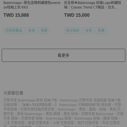
Balenciaga✨簽名塗鴉刺繡撞色oversi
近全新🌟Balenciaga 前後Logo刺繡短
ze短袖上衣 #XS
袖｜Classic Trend CT精品｜台北東
區實體
TWD 15,888
TWD 15,000
近新閒置品
本地
免運
狀況良好
本地
免運
看更多
大家都在看
巴黎世家 Balenciaga 粉色 短袖 T恤
、
Balenciaga 巴黎世家 克萊因藍 短袖 T恤
全新好價
、
【𝙂𝙍 • 𝟱𝟳𝟮𝟳精品藏 ✨】 Balenciaga 可樂踢短袖T恤 湖水綠
、
巴黎
世家短袖
、
巴黎世家短袖
巴黎世家
、
Balenciaga
、
黑色
、
圓領
、
短袖
、
黑色 巴
黎世家
、
黑色 Balenciaga
、
黑色 圓領
、
黑色 短袖
、
巴黎世家 Balenciaga
、
巴黎
世家 圓領
、
巴黎世家 短袖
、
Balenciaga 圓領
、
Balenciaga 短袖
、
圓領 短袖
、
二手 巴黎世家
、
便宜 巴黎世家
、
小資 巴黎世家
、
熱門 巴黎世家
、
中古 巴黎世