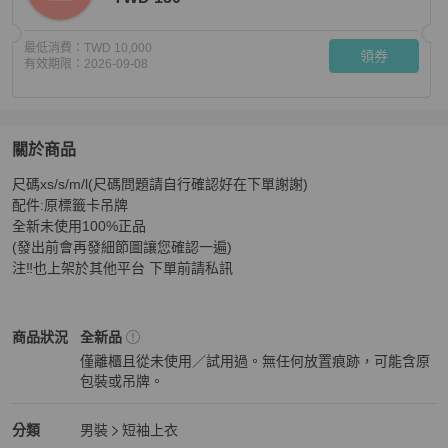
最低消費：
TWD 10,000
領券
有效期限：
2026-09-08
關於商品
關於
尺碼xs/s/m/l(尺碼問題請自行確認好在下單謝謝)

Balenciaga巴黎世家 Activewear Logo字母印花圓領
配件:原標籤卡吊牌

全新未使用100%正品

(發出前會再發細節圖讓您確認一遍) 

注‼️也上架於其他平台 下單前請私訊
Balenciaga
男裝
商品狀態與細節
商品狀況
全新品
僅離櫃且從未使用／試用過。無任何放置痕跡，可能含原
包裝或吊牌。
全新品
Balenciaga
男裝
分類資訊
分類
男裝
短袖上衣