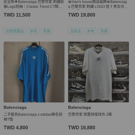
近全新🌟Balenciaga 巴黎世家 刺繡前
💎Han's house精品服飾💎Balenciag
後Logo短袖｜Classic Trend CT精品
a 巴黎世家 刺繡 LOGO 短 T 男女共穿
｜台北東區實體
寬版 黑 男女共穿 原價22900
TWD 11,500
TWD 19,800
近新閒置品
本地
免運
全新品
本地
免運
Balenciaga
Balenciaga
二手藍色Balenciaga x adidas聯名短
巴黎世家 倒置拼接球衣 2碼
袖T恤
TWD 4,800
TWD 16,880