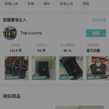
更多
Balenciaga
男裝
相似商品推薦
短袖上衣
外套
襯衫
長袖上衣
西裝
認識賣場主人
逛逛賣場
PopChill 拍拍圈嚴選賣家
Top-Luxury
介紹
Top-Luxury
追蹤
商品數
商品售出
安心購通過
聊聊回覆
1314 件
83 件
96 %
當天回覆
相似商品
更多相似
Balenciaga
男裝
推薦精品