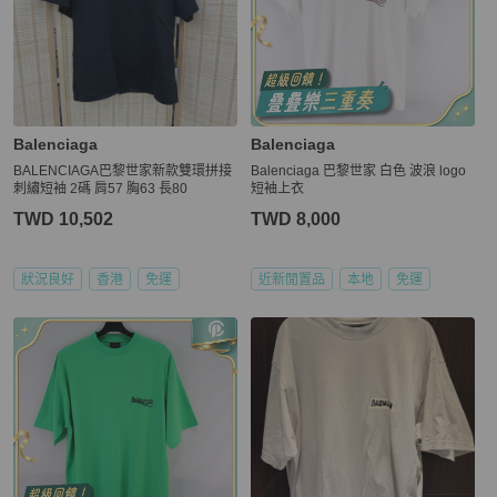
Balenciaga
Balenciaga
BALENCIAGA巴黎世家新款雙環拼接
Balenciaga 巴黎世家 白色 波浪 logo
刺繡短袖 2碼 肩57 胸63 長80
短袖上衣
TWD 10,502
TWD 8,000
狀況良好
香港
免運
近新閒置品
本地
免運