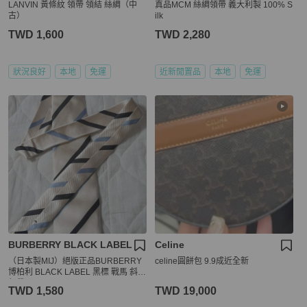
LANVIN 黃條紋 領帶 領結 絲綢（中
真品MCM 絲綢領帶 義大利製 100% S
古）
ilk
TWD 1,600
TWD 2,280
狀況良好
本地
免運
近新閒置品
本地
免運
BURBERRY BLACK LABEL
Celine
（日本製MIJ）絕版正品BURBERRY
celine圓餅包 9.9成近全新
博柏利 BLACK LABEL 黑標 戰馬 斜紋
領帶
TWD 1,580
TWD 19,000