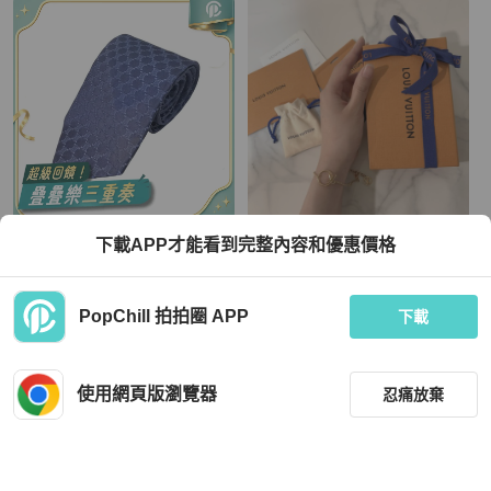
Celine
Louis Vuitton
下載APP才能看到完整內容和優惠價格
【赫蒂國際精品】 Celine 賽琳 藍 滿
ෆ LV圓環手鏈
版凱旋門Logo 領帶 領結 vintage
TWD 3,500
TWD 13,666
PopChill 拍拍圈 APP
下載
狀況良好
本地
免運
狀況良好
本地
免運
使用網頁版瀏覽器
忍痛放棄