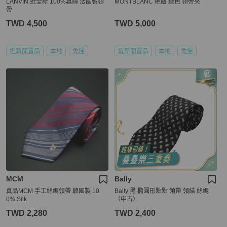
LANVIN 近全新 100%蠶絲 法國製領
MONTBLANC 絕版 綠色 領帶夾
帶
TWD 4,500
TWD 5,000
近新閒置品
本地
免運
近新閒置品
本地
免運
MCM
Bally
真品MCM 手工絲綢領帶 韓國製 10
Bally 黑 橢圓形點點 領帶 領結 絲綢
0% Silk
（中古）
TWD 2,280
TWD 2,400