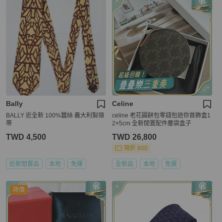
Bally
Celine
BALLY 近全新 100%蠶絲 義大利製領
celine 老花圓餅包零錢包迷你首飾盒1
帶
2×5cm 全新閒置配件塵袋盒子
TWD 4,500
TWD 26,800
現折 800
近新閒置品
本地
免運
全新品
本地
免運
降價