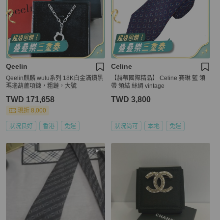
Qeelin
Celine
Qeelin麒麟 wulu系列 18K白金滿鑽黑
【赫蒂國際精品】 Celine 賽琳 藍 領
瑪瑙葫蘆項鍊，粗鏈，大號
帶 領結 絲綢 vintage
TWD 171,658
TWD 3,800
現折 8,000
狀況良好
香港
免運
狀況尚可
本地
免運