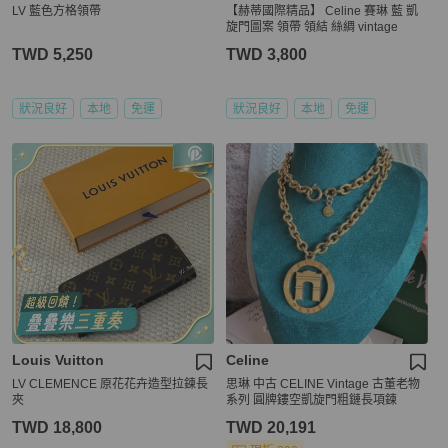
LV 藍色方格領帶
【赫蒂國際精品】 Celine 賽琳 藍 凱
旋門圖案 領帶 領結 絲綢 vintage
TWD 5,250
TWD 3,800
狀況良好
本地
免運
狀況良好
本地
免運
Louis Vuitton
Celine
LV CLEMENCE 原花花卉造型拉鍊長
思琳 中古 CELINE Vintage 古董老物
夾
系列 圓牌鏤空凱旋門粗鏈長項鍊
TWD 18,800
TWD 20,191