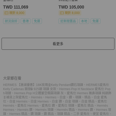
TWD 111,069
TWD 105,000
現折 8,000
現折 8,000
狀況良好
香港
免運
近新閒置品
本地
免運
看更多
大家都在看
HERMES 【激減優惠】18K玫瑰金Kelly Pendant鑽石項鍊
、
HERMES愛馬仕
Kelly Cadenas 鎖頭🔒 925銀 項鍊 女款
、
Hermes Pop H Necklace 愛馬仕 Pop
h項鏈
、
Hermes Pop H立體簍空橢圓項鍊 灰
、
愛馬仕 Hermes 豬鼻項鍊 純銀飾
🧬補貨上架
愛馬仕
、
Hermès
、
Hermes
、
白金
、
鑽
、
項鍊
、
精品
、
白金 愛馬
仕
、
白金 Hermès
、
白金 Hermes
、
白金 鑽
、
白金 項鍊
、
白金 精品
、
愛馬仕
Hermès
、
愛馬仕 Hermes
、
愛馬仕 鑽
、
愛馬仕 項鍊
、
愛馬仕 精品
、
Hermès
Hermes
、
Hermès 鑽
、
Hermès 項鍊
、
Hermès 精品
、
Hermes 鑽
、
Hermes 項
鍊
、
Hermes 精品
、
鑽 項鍊
、
鑽 精品
、
項鍊 精品
、
二手 愛馬仕
、
便宜 愛馬仕
、