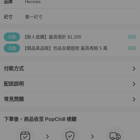
Hermès
Hermès
精品
推薦清單
女士配件
品牌介紹
品牌
Hermès
尺寸
單一尺寸
活動
【新人首購】最高現折 $1,200
領取
活動
【精品真品險】仿品全額退款 最高再賠 5 萬
領取
付款方式
配送說明
常見問題
下單後，商品收至 PopChill 檢驗