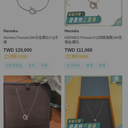
Hermès
Hermès
Hermes Finesse18K白金鑽石小Q手
HERMES Finesse小Q項鏈滿鑽18K玫
鍊
瑰金/鑽石
TWD 120,000
TWD 111,069
現折 4,500
現折 8,000
近新閒置品
本地
免運
狀況良好
香港
免運