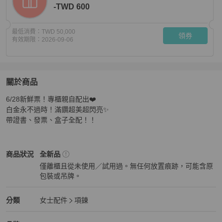
-TWD 600
最低消費：
TWD 50,000
領券
有效期限：
2026-09-06
關於商品
關於
6/28新鮮票！專櫃親自配出❤️

愛馬仕Hermes專櫃6月票剛帶回 白金 小Q項鍊滿鑽
商品詳
白金永不過時！滿鑽超美超閃亮✨

帶證書、發票、盒子全配！！
Hermès
女士配件
商品狀態與細節
商品狀況
全新品
僅離櫃且從未使用／試用過。無任何放置痕跡，可能含原
包裝或吊牌。
全新品
Hermès
女士配件
分類資訊
分類
女士配件
項鍊
女士配件
/
項鍊
推薦