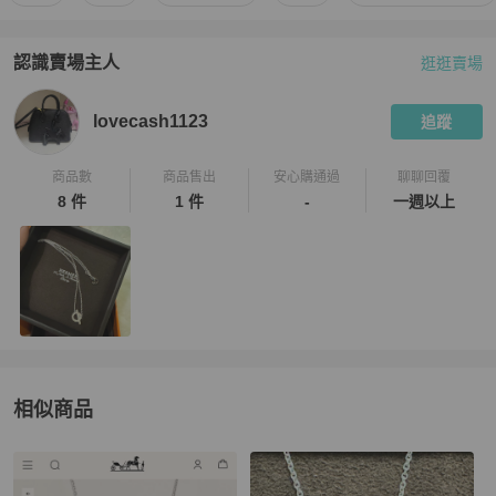
認識賣場主人
逛逛賣場
PopChill 拍拍圈嚴選賣家
lovecash1123
介紹
lovecash1123
追蹤
商品數
商品售出
安心購通過
聊聊回覆
8 件
1 件
-
一週以上
相似商品
更多相似
Hermès
女士配件
推薦精品