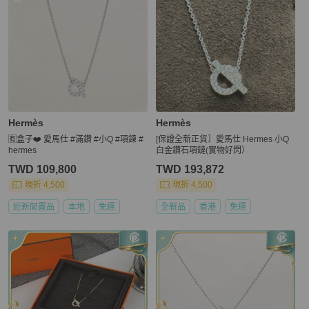
Hermès
Hermès
🈶️盒子❤️ 愛馬仕 #滿鑽 #小Q #項鍊 #
[保證全新正貨］愛馬仕 Hermes 小Q
hermes
白金鑽石項鏈(實物好閃）
TWD 109,800
TWD 193,872
現折 4,500
現折 4,500
近新閒置品
本地
免運
全新品
香港
免運