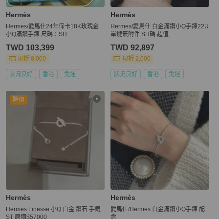
Hermès
Hermès
Hermes/愛馬仕24年保卡18K玫瑰金
Hermes/愛馬仕 白金滿鑽小Q手鍊22U
小Q滿鑽手鍊 尺碼：SH
單鏈無附件 SH碼 超值
TWD 103,399
TWD 92,897
現折 8,000
現折 2,000
狀況良好
香港
免運
狀況良好
香港
免運
降價
Hermès
Hermès
Hermes Finesse 小Q 白金 鑽石 手鏈
愛馬仕/Hermes 白金滿鑽小Q手鍊 配
ST 原價$57000
盒