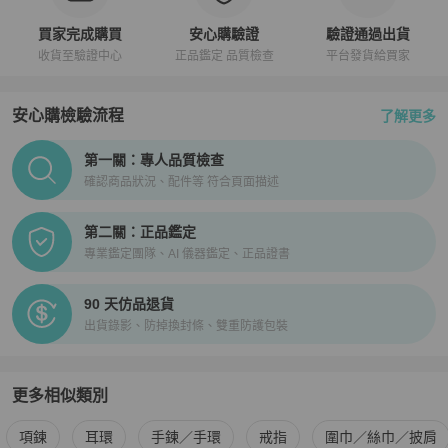
買家完成購買
安心購驗證
驗證通過出貨
收貨至驗證中心
正品鑑定 品質檢查
平台發貨給買家
安心購檢驗流程
了解更多
PopChill拍拍圈正品驗證、安心購檢驗流程介紹
第一關：專人品質檢查
確認商品狀況、配件等 符合頁面描述
第二關：正品鑑定
專業鑑定團隊、AI 儀器鑑定、正品證書
90 天仿品退貨
出貨錄影、防掉換封條、雙重防護包裝
更多相似類別
更多
Hermès
女士配件
相似商品推薦
項鍊
耳環
手鍊／手環
戒指
圍巾／絲巾／披肩