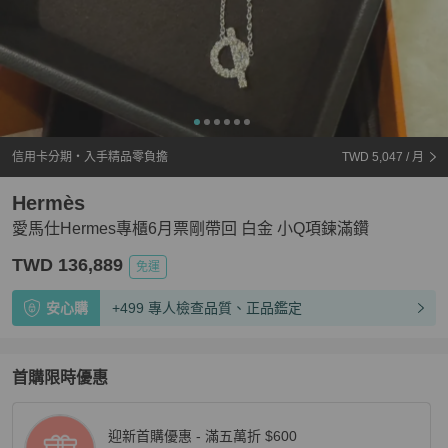
信用卡分期・入手精品零負擔
TWD 5,047
/ 月
Hermès
愛馬仕Hermes專櫃6月票剛帶回 白金 小Q項鍊滿鑽
TWD 136,889
免運
安心購
+499 專人檢查品質、正品鑑定
首購限時優惠
迎新首購優惠 - 滿五萬折 $600