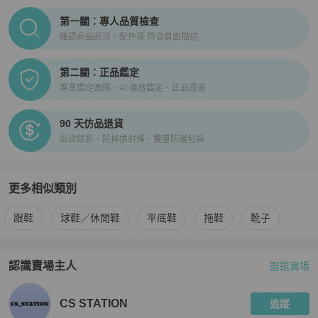
PopChill拍拍圈正品驗證、安心購檢驗流程介紹
第一關：專人品質檢查
確認商品狀況、配件等 符合頁面描述
第二關：正品鑑定
專業鑑定團隊、AI 儀器鑑定、正品證書
90 天仿品退貨
出貨錄影、防掉換封條、雙重防護包裝
更多相似類別
更多
Miu Miu
女鞋
相似商品推薦
跟鞋
球鞋／休閒鞋
平底鞋
拖鞋
靴子
認識賣場主人
逛逛賣場
PopChill 拍拍圈嚴選賣家
CS STATION
介紹
CS STATION
追蹤