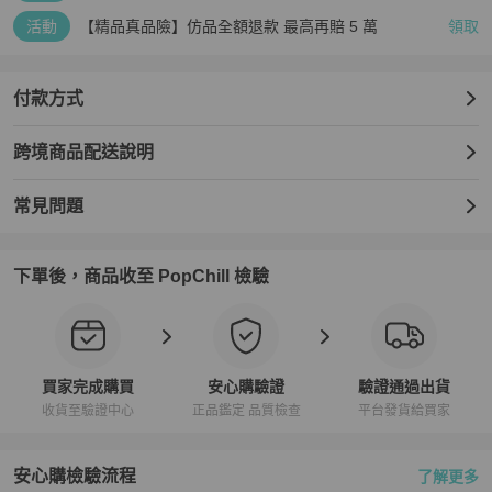
活動
【精品真品險】仿品全額退款 最高再賠 5 萬
領取
付款方式
跨境商品配送說明
常見問題
下單後，商品收至 PopChill 檢驗
買家完成購買
安心購驗證
驗證通過出貨
收貨至驗證中心
正品鑑定 品質檢查
平台發貨給買家
安心購檢驗流程
了解更多