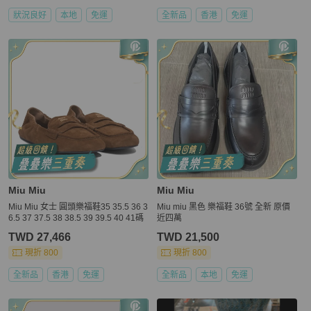
狀況良好
本地
免運
全新品
香港
免運
Miu Miu
Miu Miu
Miu Miu 女士 圓頭樂福鞋35 35.5 36 3
Miu miu 黑色 樂福鞋 36號 全新 原價
6.5 37 37.5 38 38.5 39 39.5 40 41碼
近四萬
TWD 27,466
TWD 21,500
現折 800
現折 800
全新品
香港
免運
全新品
本地
免運