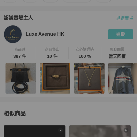
認識賣場主人
逛逛賣場
PopChill 拍拍圈嚴選賣家
Luxe Avenue HK
介紹
Luxe Avenue HK
追蹤
商品數
商品售出
安心購通過
聊聊回覆
387 件
10 件
100 %
當天回覆
相似商品
更多相似
Chanel
女士配件
推薦精品