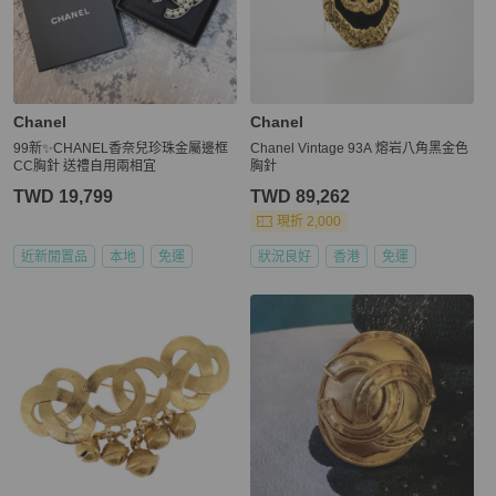
Chanel
Chanel
99新✨CHANEL香奈兒珍珠金屬邊框
Chanel Vintage 93A 熔岩八角黑金色
CC胸針 送禮自用兩相宜
胸針
TWD 19,799
TWD 89,262
現折 2,000
近新閒置品
本地
免運
狀況良好
香港
免運