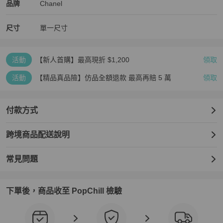
Chanel
Chanel
精品
推薦清單
女士配件
品牌介紹
品牌
Chanel
尺寸
單一尺寸
活動
【新人首購】最高現折 $1,200
領取
活動
【精品真品險】仿品全額退款 最高再賠 5 萬
領取
付款方式
跨境商品配送說明
常見問題
下單後，商品收至 PopChill 檢驗