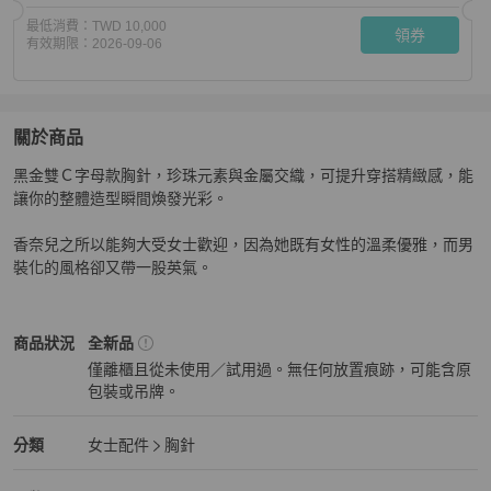
最低消費：
TWD 10,000
領券
有效期限：
2026-09-06
關於商品
關於
黑金雙Ｃ字母款胸針，珍珠元素與金屬交織，可提升穿搭精緻感，能
Chanel復古黑金胸針
商品詳情與購買須知
讓你的整體造型瞬間煥發光彩。

香奈兒之所以能夠大受女士歡迎，因為她既有女性的溫柔優雅，而男
裝化的風格卻又帶一股英氣。
Chanel
女士配件
商品狀態與細節
商品狀況
全新品
僅離櫃且從未使用／試用過。無任何放置痕跡，可能含原
包裝或吊牌。
全新品
Chanel
女士配件
分類資訊
分類
女士配件
胸針
女士配件
/
胸針
推薦