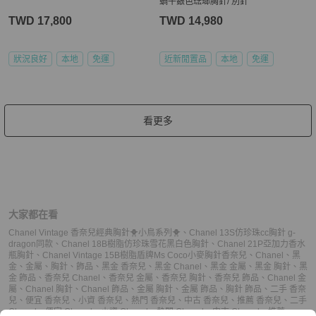
蝸牛銀色琺瑯胸針/ 別針
TWD 17,800
TWD 14,980
狀況良好
本地
免運
近新閒置品
本地
免運
看更多
大家都在看
Chanel Vintage 香奈兒經典胸針🐥小鳥系列🐥
、
Chanel 13S仿珍珠cc胸針 g-
dragon同款
、
Chanel 18B樹脂仿珍珠雪花黑白色胸針
、
Chanel 21P亞加力香水
瓶胸針
、
Chanel Vintage 15B樹脂盾牌Ms Coco小麥胸針
香奈兒
、
Chanel
、
黑
金
、
金屬
、
胸針
、
飾品
、
黑金 香奈兒
、
黑金 Chanel
、
黑金 金屬
、
黑金 胸針
、
黑
金 飾品
、
香奈兒 Chanel
、
香奈兒 金屬
、
香奈兒 胸針
、
香奈兒 飾品
、
Chanel 金
屬
、
Chanel 胸針
、
Chanel 飾品
、
金屬 胸針
、
金屬 飾品
、
胸針 飾品
、
二手 香奈
兒
、
便宜 香奈兒
、
小資 香奈兒
、
熱門 香奈兒
、
中古 香奈兒
、
推薦 香奈兒
、
二手
Chanel
、
便宜 Chanel
、
小資 Chanel
、
熱門 Chanel
、
中古 Chanel
、
推薦