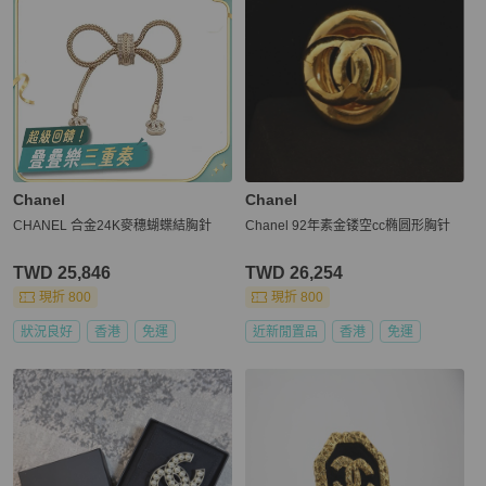
Chanel
Chanel
CHANEL 合金24K麥穗蝴蝶結胸針
Chanel 92年素金镂空cc椭圆形胸针
TWD 25,846
TWD 26,254
現折 800
現折 800
狀況良好
香港
免運
近新閒置品
香港
免運