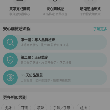
買家完成購買
安心購驗證
驗證通過出貨
收貨至驗證中心
正品鑑定 品質檢查
平台發貨給買家
安心購檢驗流程
了解更多
PopChill拍拍圈正品驗證、安心購檢驗流程介紹
第一關：專人品質檢查
確認商品狀況、配件等 符合頁面描述
第二關：正品鑑定
專業鑑定團隊、AI 儀器鑑定、正品證書
90 天仿品退貨
出貨錄影、防掉換封條、雙重防護包裝
更多相似類別
更多
Chanel
女士配件
相似商品推薦
胸針
耳環
項鍊
手鍊／手環
戒指