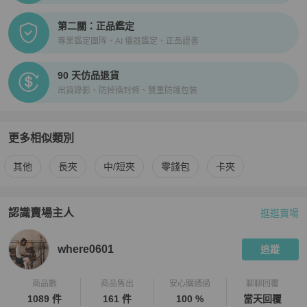
第二關：正品鑑定
專業鑑定團隊、AI 儀器鑑定、正品證書
90 天仿品退貨
出貨錄影、防掉換封條、雙重防護包裝
更多相似類別
更多
Montblanc
男士錢包 / 小皮件
相似商品推薦
其他
長夾
中/短夾
零錢包
卡夾
認識賣場主人
逛逛賣場
PopChill 拍拍圈嚴選賣家
where0601
介紹
where0601
追蹤
商品數
商品售出
安心購通過
聊聊回覆
1089 件
161 件
100 %
當天回覆