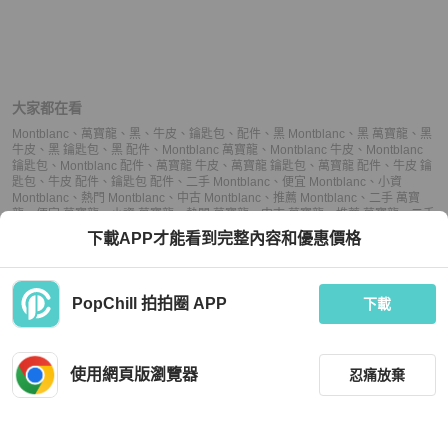
大家都在看
Montblanc
、
萬寶龍
、
黑
、
牛皮
、
鑰匙包
、
配件
、
黑 Montblanc
、
黑 萬寶龍
、
黑
牛皮
、
黑 鑰匙包
、
黑 配件
、
Montblanc 萬寶龍
、
Montblanc 牛皮
、
Montblanc
鑰匙包
、
Montblanc 配件
、
萬寶龍 牛皮
、
萬寶龍 鑰匙包
、
萬寶龍 配件
、
牛皮 鑰
匙包
、
牛皮 配件
、
鑰匙包 配件
、
二手 Montblanc
、
便宜 Montblanc
、
小資
Montblanc
、
熱門 Montblanc
、
中古 Montblanc
、
推薦 Montblanc
、
二手 萬寶
龍
、
便宜 萬寶龍
、
小資 萬寶龍
、
熱門 萬寶龍
、
中古 萬寶龍
、
推薦 萬寶龍
、
二手
鑰匙包
、
便宜 鑰匙包
、
小資 鑰匙包
、
熱門 鑰匙包
、
中古 鑰匙包
、
推薦 鑰匙包
、
下載APP才能看到完整內容和優惠價格
二手 配件
、
便宜 配件
、
小資 配件
、
熱門 配件
、
中古 配件
、
推薦 配件
PopChill 拍拍圈 APP
下載
上架
使用網頁版瀏覽器
忍痛放棄
議價
購買
收藏
(
4
)
聊聊