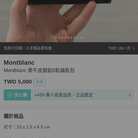
信用卡分期・入手精品零負擔
TWD 184
/ 月
Montblanc
Montblanc 黑牛皮銀釦6匙鑰匙包
TWD 5,000
免運
安心購
+499 專人檢查品質、正品鑑定
關於商品
關於
尺寸：10 x 1.5 x 6.5 cm

Montblanc 黑牛皮銀釦6匙鑰匙包
商品詳情與購買須知