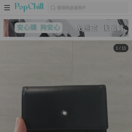
搜尋商品或用戶
1
/
11