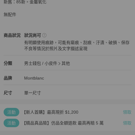
新舊：85新。金屬氧化

無配件
Montblanc
男士錢包 / 小皮件
商品狀態與細節
商品狀況
狀況尚可
有明顯使用痕跡，可能有磨痕、刮痕、汙漬、破損、保存
不良等情況於照片及文字描述呈現
狀況尚可
Montblanc
男士錢包 / 小皮件
分類資訊
分類
男士錢包 / 小皮件
其他
男士錢包 / 小皮件
/
其他
推薦
Montblanc
Montblanc
精品
推薦清單
男士錢包 / 小皮件
品牌介紹
品牌
Montblanc
尺寸
單一尺寸
活動
【新人首購】最高現折 $1,200
領取
活動
【精品真品險】仿品全額退款 最高再賠 5 萬
領取