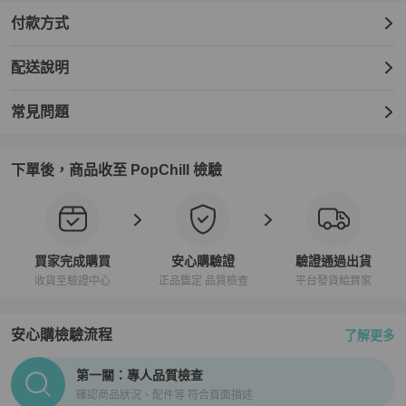
付款方式
配送說明
常見問題
下單後，商品收至 PopChill 檢驗
買家完成購買
安心購驗證
驗證通過出貨
收貨至驗證中心
正品鑑定 品質檢查
平台發貨給買家
安心購檢驗流程
了解更多
PopChill拍拍圈正品驗證、安心購檢驗流程介紹
第一關：專人品質檢查
確認商品狀況、配件等 符合頁面描述