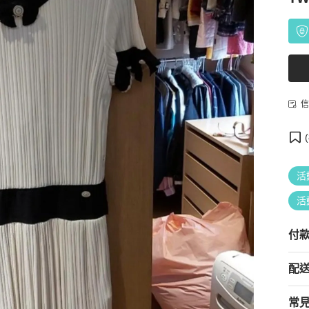
信
(
活
活
付
配
常