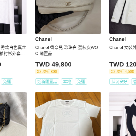
Chanel
Chanel
州西湖秀款白色真丝
Chanel 香奈兒 珍珠白 荔枝皮WO
Chanel 女裝
长袖衬衫外套上
C 閑置品
0
TWD 49,800
TWD 120
現折 800
現折 4,500
免運
近新閒置品
本地
免運
狀況良好