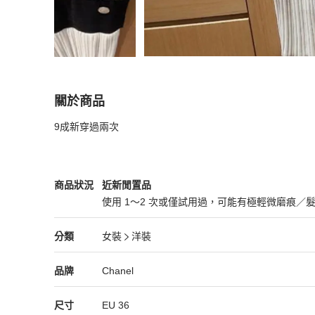
關於商品
關於
9成新穿過兩次
CHANEL限量款白色洋裝
商品詳情與購買須知
Chanel
女裝
商品狀態與細節
商品狀況
近新閒置品
使用 1～2 次或僅試用過，可能有極輕微磨痕／
近新閒置品
Chanel
女裝
分類資訊
分類
女裝
洋裝
女裝
/
洋裝
推薦
Chanel
Chanel
精品
推薦清單
女裝
品牌介紹
品牌
Chanel
尺寸
EU
36