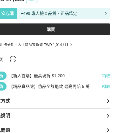
安心購
+499 專人檢查品質、正品鑑定
購買
用卡分期・入手精品零負擔
TWD 1,014
/ 月
8
)
動
【新人首購】最高現折 $1,200
領取
動
【精品真品險】仿品全額退款 最高再賠 5 萬
領取
款方式
送說明
見問題