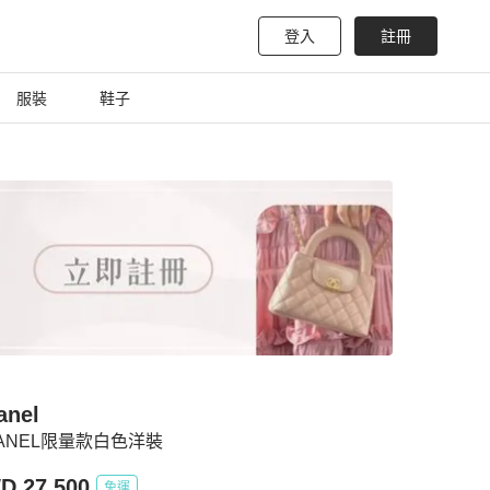
登入
註冊
服裝
鞋子
anel
ANEL限量款白色洋裝
D 27,500
免運