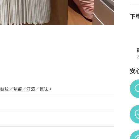
下單
安
Po
髮絲紋／刮痕／汙漬／氣味。