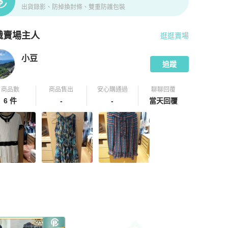
出貨錄影、防掉換封條、雙重防護包裝
識賣場主人
逛逛賣場
pChill 拍拍圈嚴選賣家
小豆
介紹
小豆
追蹤
商品數
商品售出
安心購通過
聊聊回覆
6 件
-
-
當天回覆