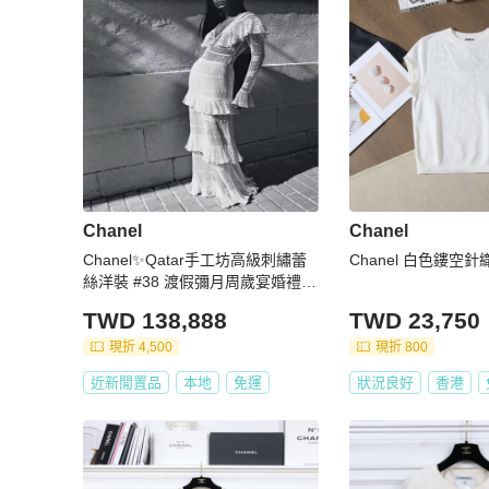
Chanel
Chanel
Chanel✨Qatar手工坊高級刺繡蕾
Chanel 白色鏤空
絲洋裝 #38 渡假彌月周歲宴婚禮都
超適合
TWD 138,888
TWD 23,750
現折 4,500
現折 800
近新閒置品
本地
免運
狀況良好
香港