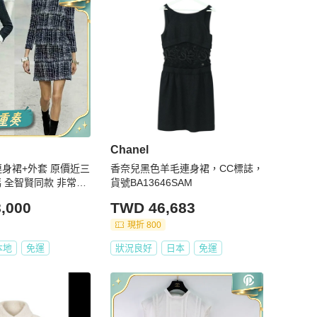
Chanel
款連身裙+外套 原價近三
香奈兒黑色羊毛連身裙，CC標誌，
碼 全智賢同款 非常新
貨號BA13646SAM
,000
TWD 46,683
現折 800
本地
免運
狀況良好
日本
免運