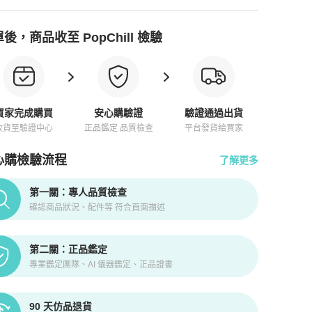
後，商品收至 PopChill 檢驗
買家完成購買
安心購驗證
驗證通過出貨
收貨至驗證中心
正品鑑定 品質檢查
平台發貨給買家
心購檢驗流程
了解更多
pChill拍拍圈正品驗證、安心購檢驗流程介紹
第一關：專人品質檢查
確認商品狀況、配件等 符合頁面描述
第二關：正品鑑定
專業鑑定團隊、AI 儀器鑑定、正品證書
90 天仿品退貨