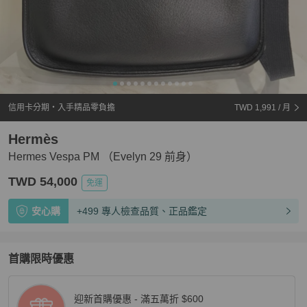
信用卡分期・入手精品零負擔
TWD 1,991
/ 月
Hermès
Hermes Vespa PM （Evelyn 29 前身）
TWD 54,000
免運
安心購
+499 專人檢查品質、正品鑑定
首購限時優惠
迎新首購優惠 - 滿五萬折 $600