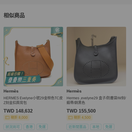
相似商品
更多相似
Hermès
女包
推薦精品
Hermès
Hermès
HERMES Evelyne小號29金棕色TC皮
Hermes ,evelyne29 盒子/防塵袋/W刻/
Z刻金扣肩背包
緞帶/銅黑色
TWD 148,632
TWD 155,500
現折 8,000
現折 4,500
狀況尚可
香港
免運
近新閒置品
本地
免運