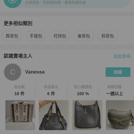
出貨錄影、防掉換封條、雙重防護包裝
更多相似類別
更多
Hermès
女包
相似商品推薦
肩背包
手提包
托特包
後背包
斜背包
認識賣場主人
逛逛賣場
PopChill 拍拍圈嚴選賣家
Vanessa
介紹
C
Vanessa
追蹤
商品數
商品售出
安心購通過
聊聊回覆
18 件
6 件
100 %
一週以上