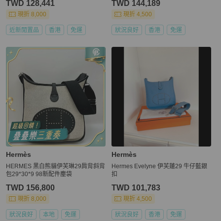
TWD 128,441
TWD 144,189
現折 8,000
現折 4,500
近新閒置品
香港
免運
狀況良好
香港
免運
Hermès
Hermès
HERMES 黑白熊貓伊芙琳29肩背斜背
Hermes Evelyne 伊芙蓮29 牛仔藍銀
包29*30*9 98新配件塵袋
扣
TWD 156,800
TWD 101,783
現折 8,000
現折 4,500
狀況良好
本地
免運
狀況良好
香港
免運