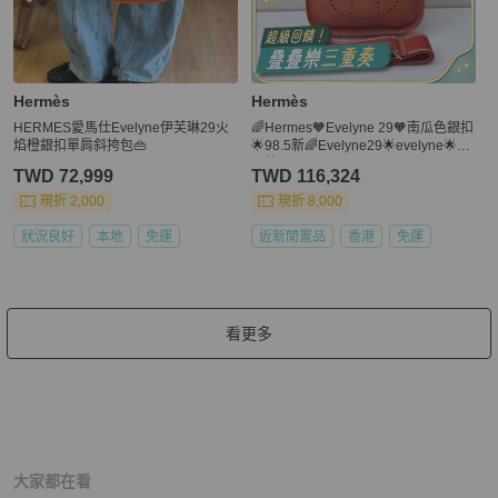
Hermès
Hermès
HERMES愛馬仕Evelyne伊芙琳29火
🌈Hermes🧡Evelyne 29🧡南瓜色銀扣
焰橙銀扣單肩斜挎包👜
🌟98.5新🌈Evelyne29🌟evelyne🌟愛
馬仕🌟
TWD 72,999
TWD 116,324
現折 2,000
現折 8,000
狀況良好
本地
免運
近新閒置品
香港
免運
看更多
大家都在看