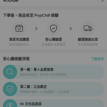
常見問題
下單後，商品收至 PopChill 檢驗
買家完成購買
安心購驗證
驗證通過出貨
收貨至驗證中心
正品鑑定 品質檢查
平台發貨給買家
安心購檢驗流程
了解更多
PopChill拍拍圈正品驗證、安心購檢驗流程介紹
第一關：專人品質檢查
確認商品狀況、配件等 符合頁面描述
第二關：正品鑑定
專業鑑定團隊、AI 儀器鑑定、正品證書
90 天仿品退貨