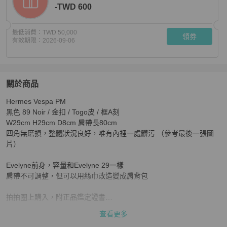
-TWD 600
最低消費：
TWD 50,000
領券
有效期限：
2026-09-06
關於商品
關於
Hermes Vespa PM

Hermes Vespa PM （Evelyn 29 前身）
商品詳情與購買須
黑色 89 Noir / 金扣 / Togo皮 / 框A刻

W29cm H29cm D8cm 肩帶長80cm

四角無磨損，整體狀況良好，唯有內裡一處髒污 （參考最後一張圖
片）

Evelyne前身，容量和Evelyne 29一樣

肩帶不可調整，但可以用絲巾改造變成肩背包

拍拍圈上購入，附正品鑑定證書

買回來只短暫背過一次，因為還是喜歡可以換肩帶的包款，所以想轉
查看更多
售
