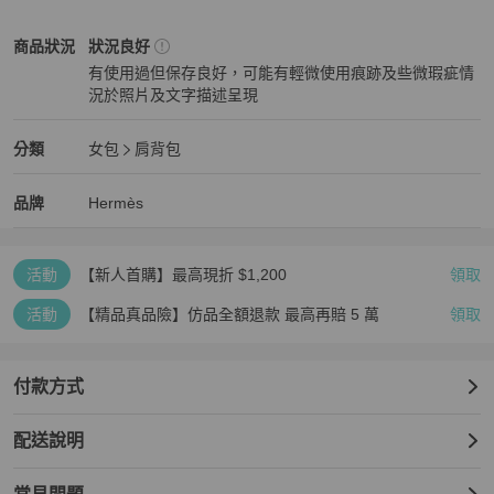
附件：防塵袋及前賣家贈送的內膽包、日字環，可自行改造肩帶長度
Hermès
女包
商品狀態與細節
商品狀況
狀況良好
有使用過但保存良好，可能有輕微使用痕跡及些微瑕疵情
況於照片及文字描述呈現
狀況良好
Hermès
女包
分類資訊
分類
女包
肩背包
女包
/
肩背包
推薦
Hermès
Hermès
精品
推薦清單
女包
品牌介紹
品牌
Hermès
活動
【新人首購】最高現折 $1,200
領取
活動
【精品真品險】仿品全額退款 最高再賠 5 萬
領取
付款方式
配送說明