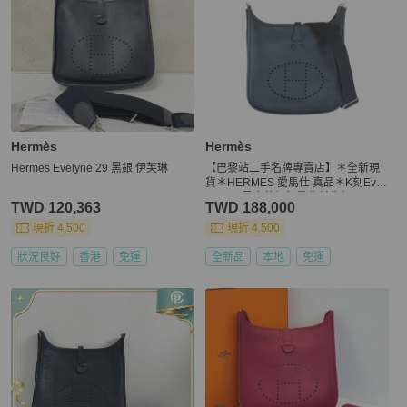
Hermès
Hermès
Hermes Evelyne 29 黑銀 伊芙琳
【巴黎站二手名牌專賣店】＊全新現
貨＊HERMES 愛馬仕 真品＊K刻Evel
yne 29 黑皮革銀釦肩背斜背包
TWD 120,363
TWD 188,000
現折 4,500
現折 4,500
狀況良好
香港
免運
全新品
本地
免運