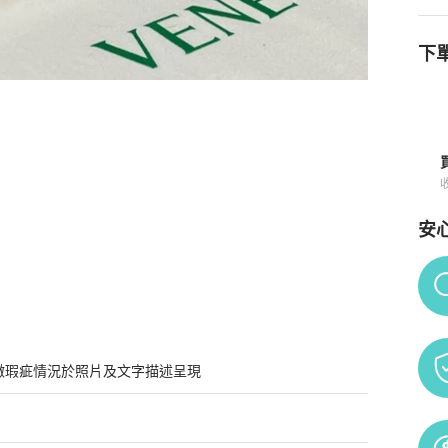
下單
買須知
安
Po
微瑕疵情況於照片及文字描述呈現