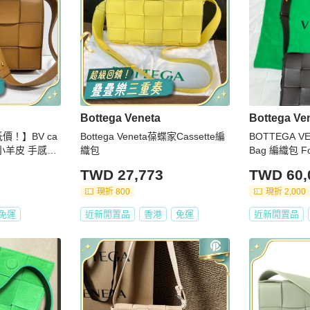
Bottega Veneta
Bottega Ve
價！】BV ca
Bottega Veneta葆蝶家Cassette編
BOTTEGA VEN
色 小羊皮 手感非
織包
Bag 編織包 F
皮斜背包
TWD 27,773
TWD 60,
現折 800
現折 2,000
免運
近新閒置品
香港
免運
近新閒置品