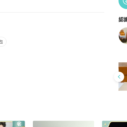
認
Po
包