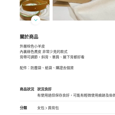
關於商品
關於
外層棕色小羊皮

BV Cassette十五格編織款肩背包
商品詳情與購
內裏綠色麂皮 非常少見的款式

背帶可調節，斜背、單肩、腋下背都好看

配件：防塵袋、紙袋、購證去個資
Bottega Veneta
女包
商品狀態與細節
商品狀況
狀況良好
有使用過但保存良好，可能有輕微使用痕跡及些
狀況良好
Bottega Veneta
女包
分類資訊
分類
女包
肩背包
女包
/
肩背包
推薦