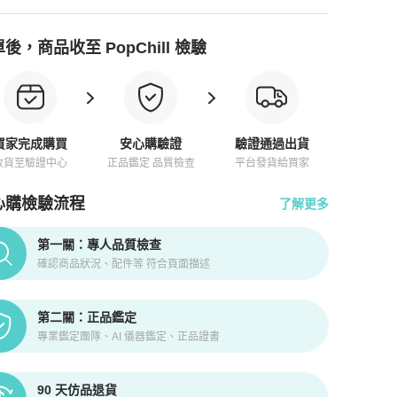
後，商品收至 PopChill 檢驗
買家完成購買
安心購驗證
驗證通過出貨
收貨至驗證中心
正品鑑定 品質檢查
平台發貨給買家
心購檢驗流程
了解更多
pChill拍拍圈正品驗證、安心購檢驗流程介紹
第一關：專人品質檢查
確認商品狀況、配件等 符合頁面描述
第二關：正品鑑定
專業鑑定團隊、AI 儀器鑑定、正品證書
90 天仿品退貨