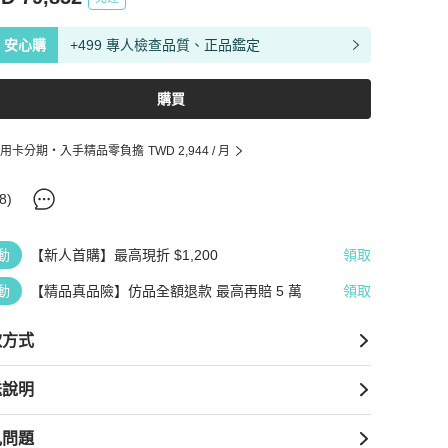
安心購
+499 專人檢查品質、正品鑑定
購買
用卡分期・入手精品零負擔
TWD 2,944
/ 月
8
)
動
【新人首購】最高現折 $1,200
領取
動
【精品真品險】仿品全額退款 最高再賠 5 萬
領取
款方式
送說明
見問題