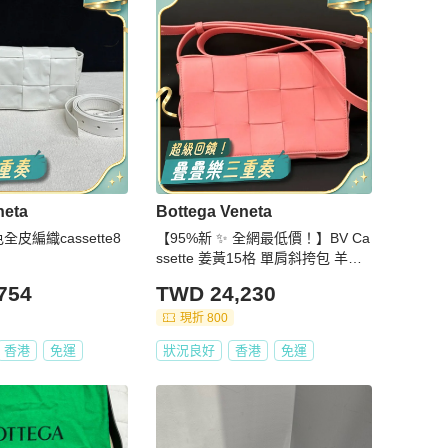
neta
Bottega Veneta
全皮編織cassette8
【95%新 ✨ 全網最低價！】BV Ca
ssette 姜黃15格 單肩斜挎包 羊皮
軟軟手感
754
TWD 24,230
現折 800
香港
免運
狀況良好
香港
免運