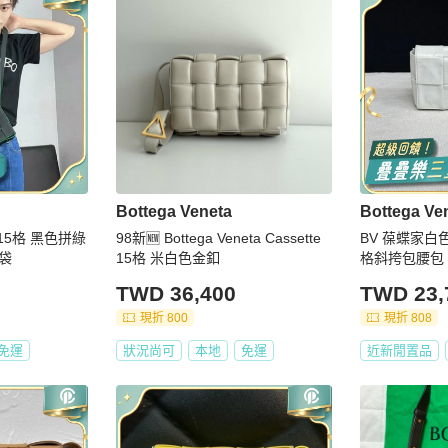
Bottega Veneta
Bottega Ve
包 15格 黑色拼綠
98新🆕 Bottega Veneta Cassette
BV 葆蝶家白色
塵袋
15格 米白色金釦
格斜挎包腰包
TWD 36,400
TWD 23,
現折 800
現折 808
免運
狀況尚可
本地
免運
近新閒置品