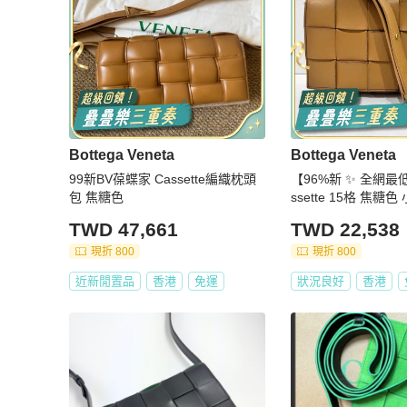
Bottega Veneta
Bottega Veneta
99新BV葆蝶家 Cassette編織枕頭
【96%新 ✨ 全網最低
包 焦糖色
ssette 15格 焦糖
常軟 男女生適合用
TWD 47,661
TWD 22,538
現折 800
現折 800
近新閒置品
香港
免運
狀況良好
香港