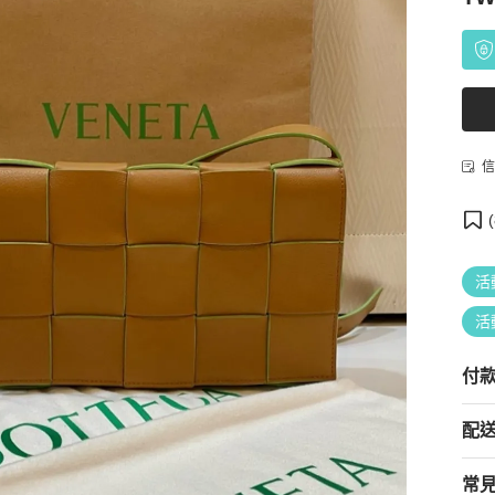
信
(
活
活
付
配
常