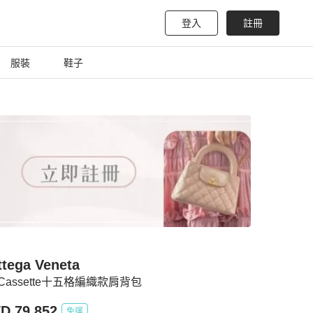
登入
註冊
服裝
鞋子
ttega Veneta
 Cassette十五格編織款肩背包
D 79,852
免運