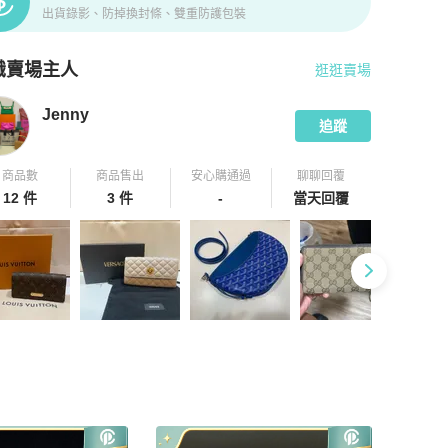
出貨錄影、防掉換封條、雙重防護包裝
識賣場主人
逛逛賣場
pChill 拍拍圈嚴選賣家
Jenny
介紹
Jenny
追蹤
商品數
商品售出
安心購通過
聊聊回覆
12 件
3 件
-
當天回覆