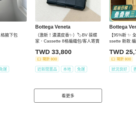
Bottega Veneta
Bottega Ve
五格腋下包
（激新！濃濃皮香✨）🏷BV 葆蝶
【95%新 ✨ 
家．Cassette 8格編織包/客人寄賣
ssette 新款
皮 手感非常軟
TWD 33,800
TWD 25,
現折 800
現折 800
免運
近新閒置品
本地
免運
狀況良好
看更多