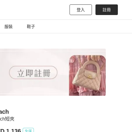
登入
註冊
服裝
鞋子
ach
ach短夾
D 1,136
免運