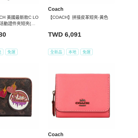
Coach
CH 美國最新款C LO
【COACH】拼接皮革短夾-黃色
附活動證件夾短夾(深
80
TWD 6,091
地
免運
全新品
本地
免運
Coach