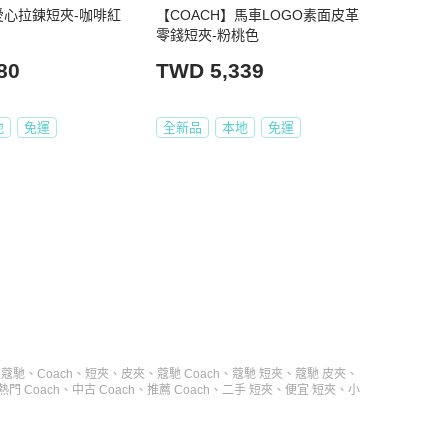
愛心拉鍊短夾-咖啡紅
【COACH】馬車LOGO素面皮革
零錢短夾-粉桃色
80
TWD 5,339
地
免運
全新品
本地
免運
夾
蔻馳
、
Coach
、
短夾
、
皮夾
、
蔻馳 Coach
、
蔻馳 短夾
、
蔻馳 皮夾
、
熱門 Coach
、
中古 Coach
、
推薦 Coach
、
二手 短夾
、
便宜 短夾
、
小