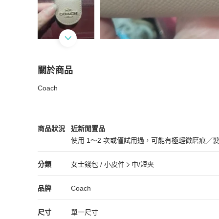
關於商品
關於
Coach
Coach短夾
商品詳情與購買須知
Coach
女士錢包 / 小皮件
商品狀態與細節
商品狀況
近新閒置品
使用 1～2 次或僅試用過，可能有極輕微磨痕／
近新閒置品
Coach
女士錢包 / 小皮件
分類資訊
分類
女士錢包 / 小皮件
中/短夾
女士錢包 / 小皮件
/
中/短夾
推薦
Coach
Coach
精品
推薦清單
女士錢包 / 小皮件
品牌介紹
品牌
Coach
尺寸
單一尺寸