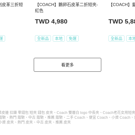
刮皮革三折短
【COACH】鵝卵石皮革二折短夾-
【COACH】
紅色
TWD 4,980
TWD 5,8
運
全新品
本地
免運
全新品
本
看更多
老花漆皮邊 拉鍊 零錢包 短夾 錢包 皮夾
、
Coach 雙層白 logo 中長夾
、
Coach老花女用短
蔻馳
、
熱門 蔻馳
、
中古 蔻馳
、
推薦 蔻馳
、
二手 Coach
、
便宜 Coach
、
小資 Coach
、
小資 皮夾
、
熱門 皮夾
、
中古 皮夾
、
推薦 皮夾