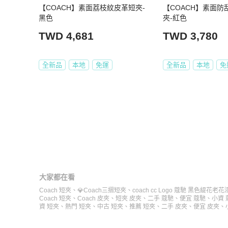
【COACH】素面荔枝紋皮革短夾-
【COACH】素面防
黑色
夾-紅色
TWD 4,681
TWD 3,780
全新品
本地
免運
全新品
本地
免
大家都在看
Coach 短夾
、
💎Coach三摺短夾
、
coach cc Logo 蔻馳 黑色緹花
Coach 短夾
、
Coach 皮夾
、
短夾 皮夾
、
二手 蔻馳
、
便宜 蔻馳
、
小資 
資 短夾
、
熱門 短夾
、
中古 短夾
、
推薦 短夾
、
二手 皮夾
、
便宜 皮夾
、