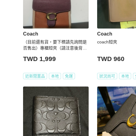
Coach
Coach
（目前還有貨，要下標請先詢問是
coach短夾
否售出）專櫃短夾（請注意後背部
分小瑕疵）甜售給有緣的您：）
TWD 1,999
TWD 960
近新閒置品
本地
免運
狀況尚可
本地