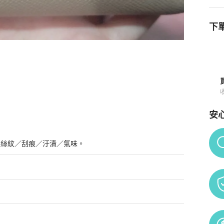
下單
安
Po
髮絲紋／刮痕／汙漬／氣味。