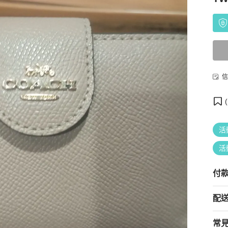
信
(
活
活
付
配
常