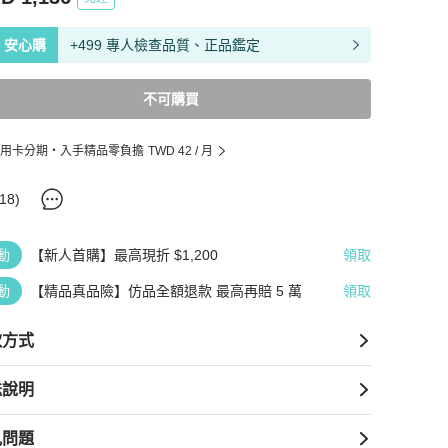
安心購
+499 專人檢查品質、正品鑑定
不可購買
用卡分期・入手精品零負擔
TWD 42
/ 月
18
)
動
【新人首購】最高現折 $1,200
領取
動
【精品真品險】仿品全額退款 最高再賠 5 萬
領取
款方式
送說明
見問題