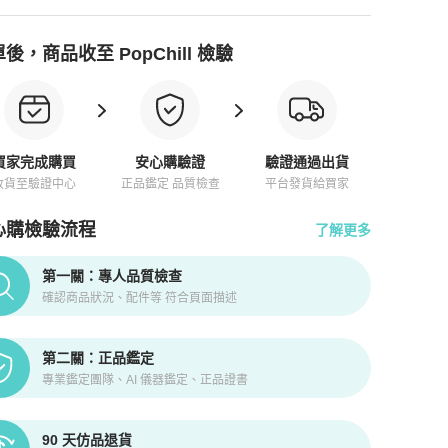
後，商品收至 PopChill 檢驗
買家完成購買
安心購驗證
驗證通過出貨
收貨至驗證中心
正品鑑定 品質檢查
平台發貨給買家
心購檢驗流程
了解更多
pChill拍拍圈正品驗證、安心購檢驗流程介紹
第一關：專人品質檢查
確認商品狀況、配件等 符合頁面描述
第二關：正品鑑定
專業鑑定團隊、AI 儀器鑑定、正品證書
90 天仿品退貨