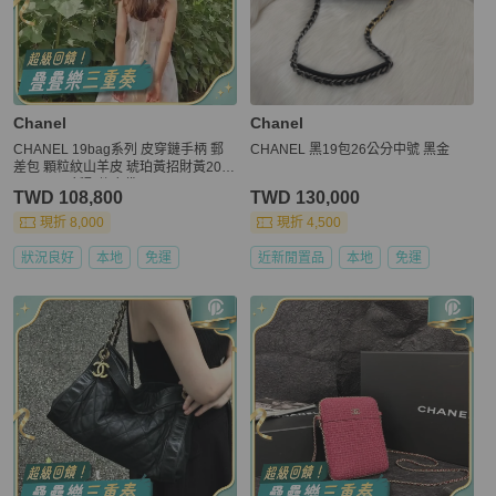
Chanel
Chanel
CHANEL 19bag系列 皮穿鏈手柄 郵
CHANEL 黑19包26公分中號 黑金
差包 顆粒紋山羊皮 琥珀黃招財黃20*1
4*6cm 98新配件塵袋
TWD 108,800
TWD 130,000
現折 8,000
現折 4,500
狀況良好
本地
免運
近新閒置品
本地
免運