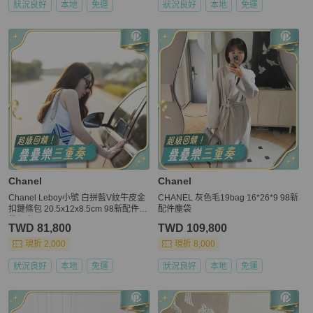
狀況良好
本地
免運
狀況良好
本地
免運
Chanel
Chanel
Chanel Leboy小號 白拼藍V紋牛皮金
CHANEL 灰色毛19bag 16*26*9 98新
扣鏈條包 20.5x12x8.5cm 98新配件塵
配件塵袋
袋保卡
TWD 81,800
TWD 109,800
現折 2,000
現折 8,000
狀況良好
本地
免運
狀況良好
本地
免運