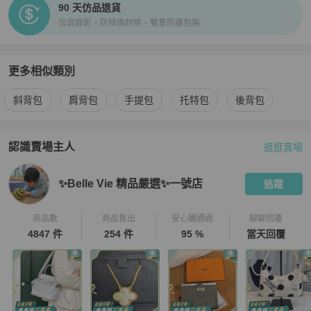
90 天仿品退貨
出貨錄影、防掉換封條、雙重防護包裝
更多相似類別
更多
Chanel
女包
相似商品推薦
斜背包
肩背包
手提包
托特包
後背包
認識賣場主人
逛逛賣場
PopChill 拍拍圈嚴選賣家
✨Belle Vie 精品嚴選✨一號店
介紹
✨Belle Vie 精品嚴選✨一號店
追蹤
商品數
商品售出
安心購通過
聊聊回覆
4847 件
254 件
95 %
當天回覆