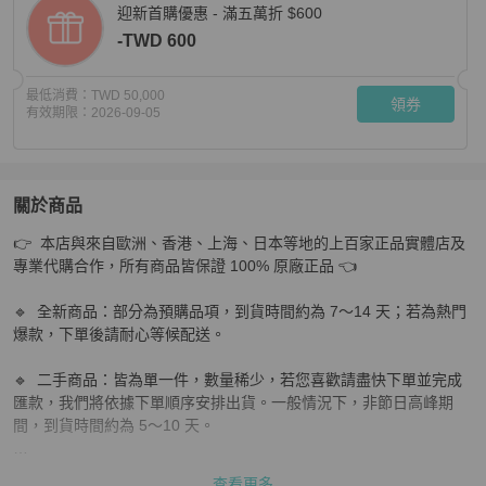
迎新首購優惠 - 滿五萬折 $600
-TWD 600
最低消費：
TWD 50,000
領券
有效期限：
2026-09-05
關於商品
關於
👉  本店與來自歐洲、香港、上海、日本等地的上百家正品實體店及
✨CHANEL 香芋紫銀扣菱格紋Leboy中號鍊條包 25*14*
專業代購合作，所有商品皆保證 100% 原廠正品 👈                              

🔹  全新商品：部分為預購品項，到貨時間約為 7～14 天；若為熱門
爆款，下單後請耐心等候配送。

🔹  二手商品：皆為單一件，數量稀少，若您喜歡請盡快下單並完成
匯款，我們將依據下單順序安排出貨。一般情況下，非節日高峰期
間，到貨時間約為 5～10 天。

📌   下單前請務必私訊確認商品是否仍有庫存，並確認尺寸是否合
查看更多