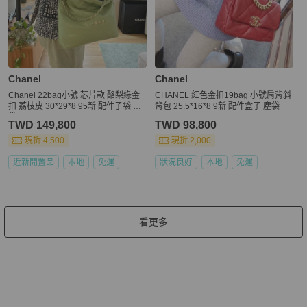
Chanel
Chanel
Chanel 22bag小號 芯片款 酪梨綠金
CHANEL 紅色金扣19bag 小號肩背斜
扣 荔枝皮 30*29*8 95新 配件子袋 塵
背包 25.5*16*8 9新 配件盒子 塵袋
袋
TWD 149,800
TWD 98,800
現折 4,500
現折 2,000
近新閒置品
本地
免運
狀況良好
本地
免運
看更多