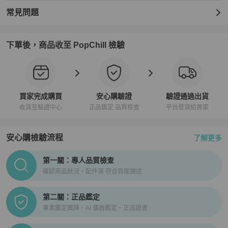
常見問題
下單後，商品收至 PopChill 檢驗
買家完成購買
安心購驗證
驗證通過出貨
收貨至驗證中心
正品鑑定 品質檢查
平台發貨給買家
安心購檢驗流程
了解更多
PopChill拍拍圈正品驗證、安心購檢驗流程介紹
第一關：專人品質檢查
確認商品狀況、配件等 符合頁面描述
第二關：正品鑑定
專業鑑定團隊、AI 儀器鑑定、正品證書