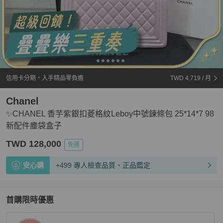
信用卡分期・入手精品零負擔
TWD 4,719
/ 月
Chanel
✨CHANEL 香芋紫銀扣菱格紋Leboy中號鍊條包 25*14*7 98
新配件塵袋盒子
TWD 128,000
免運
安心購
+499 專人檢查品質、正品鑑定
首購限時優惠