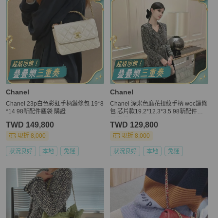
Chanel
Chanel
Chanel 23p白色彩虹手柄鏈條包 19*8
Chanel 深米色麻花扭紋手柄 woc鏈條
*14 98新配件塵袋 購證
包 芯片款19.2*12.3*3.5 98新配件塵
袋 購證
TWD 149,800
TWD 129,800
現折 8,000
現折 8,000
狀況良好
本地
免運
狀況良好
本地
免運