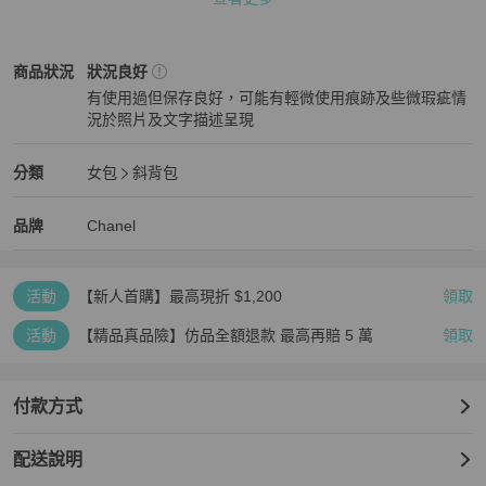
適，感謝您的理解與配合！🙏                              

💳  我們提供 零卡分期服務

Chanel
女包
商品狀態與細節
商品狀況
狀況良好
📄  並附有 全球通用AI鑑定報告，歡迎隨時洽詢！

有使用過但保存良好，可能有輕微使用痕跡及些微瑕疵情
況於照片及文字描述呈現
⚠️  注意事項：除商品真偽問題外，一般情況下恕不接受退貨，敬請
狀況良好
見諒。
Chanel
女包
分類資訊
分類
女包
斜背包
女包
/
斜背包
推薦
Chanel
Chanel
精品
推薦清單
女包
品牌介紹
品牌
Chanel
活動
【新人首購】最高現折 $1,200
領取
活動
【精品真品險】仿品全額退款 最高再賠 5 萬
領取
付款方式
配送說明