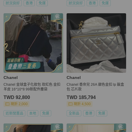
狀況良好
香港
免運
狀況良好
香港
免運
Chanel
Chanel
Chanel 金球盒子化妝包 玫紅色 金扣
Chanel 香奈兒 26A 銀色金扣 lp 飯盒
羊皮 16*10*8 99新配件塵袋
包 芯片款
TWD 92,800
TWD 185,794
現折 2,000
現折 4,500
近新閒置品
本地
免運
全新品
香港
免運