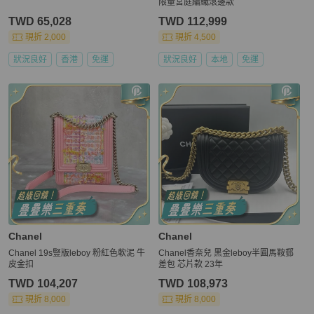
限量宮庭編織滾邊款
TWD 65,028
TWD 112,999
現折 2,000
現折 4,500
狀況良好
香港
免運
狀況良好
本地
免運
Chanel
Chanel
Chanel 19s豎版leboy 粉紅色軟泥 牛
Chanel香奈兒 黑金leboy半圓馬鞍郵
皮金扣
差包 芯片款 23年
TWD 104,207
TWD 108,973
現折 8,000
現折 8,000