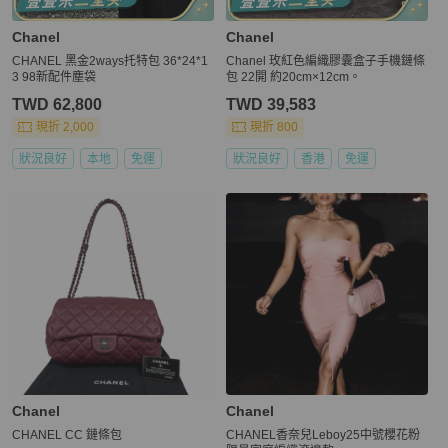
Chanel
Chanel
CHANEL 黑金2ways托特包 36*24*1
Chanel 玫紅色編織膠囊盒子手機鏈條
3 98新配件塵袋
包 22開 約20cm×12cm。
TWD 62,800
TWD 39,583
現折 2,000
現折 800
狀況良好
本地
免運
狀況良好
香港
免運
Chanel
Chanel
CHANEL CC 鏈條包
CHANEL香奈兒Leboy25中號櫻花粉