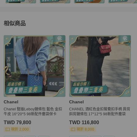
相似商品
更多相似
Chanel
女包
推薦精品
Chanel
Chanel
Chanel 竪版Leboy鏈條包 藍色 金扣
CHANEL 酒紅色金扣鴛鴦扣手柄 肩背
牛皮 16*20*5 98新配件塵袋保卡
斜背鏈條包 17*12*5 98新配件塵袋
TWD 79,800
TWD 116,800
現折 2,000
現折 8,000