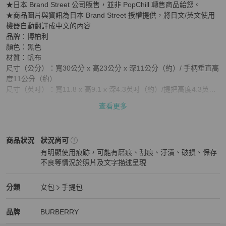
★日本 Brand Street 公司販售，並非 PopChill 轉售商品給您。

★商品圖片與資訊為日本 Brand Street 授權提供，將日文/英文使用
機器自動翻譯成中文的內容

品牌：博柏利

顏色：黑色

材質：帆布  

尺寸（公分）：寬30公分 x 高23公分 x 深11公分（約）/ 手柄垂直高
度11公分（約）

尺寸（英吋）：寬11.8 x 高9.1 x 深4.3英吋（約）/提把高度4.3英吋
（約）

查看更多
款式：手提包

配件：不含包裝盒和防塵袋。我們只會寄送照片中所示的商品。

產品編號：-

BURBERRY
女包
商品狀態與細節
商品狀況
狀況尚可
序號：-

有明顯使用痕跡，可能有磨痕、刮痕、汙漬、破損、保存
產地：日本

不良等情況於照片及文字描述呈現
等級：BC

狀況尚可
SKU：ac3538

狀態 : 

BURBERRY
女包
分類資訊
分類
女包
手提包
外部：表面：輕微變形，摩擦痕跡

女包
/
手提包
推薦
金屬配件：輕微刮痕

BURBERRY
BURBERRY
精品
推薦清單
女包
品牌介紹
品牌
BURBERRY
內部：摩擦痕跡、污漬
