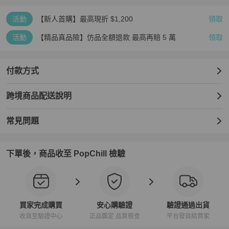
口袋：輕微摩擦痕跡，污漬

邊角：輕微磨損

活動
【新人首購】最高現折 $1,200
領取
氣味：有存放（儲存）氣味。

其他備註：-

活動
【精品真品險】仿品全額退款 最高再賠 5 萬
領取
【PopChill 台灣購物保障】

★免國際運費，免高額關稅．90天仿品疑慮全額退款

★下單時於 PopChill 付費台幣499元加購安心購（正品鑑定）與（品
付款方式
質檢查）服務，意即商品抵達台灣時，由PopChill進行開箱錄影比對
商品圖文相符以及二次鑑定和確認缺件，如存在重大落差，平台將提
跨境商品配送說明
供拍照服務，買家有權利取消訂單，無須支付任何費用。

【PopChill 香港購物保障】

常見問題
★免國際運費，免關稅．90天內存疑全額退款

★ 香港地區：下單時於 PopChill 付費港幣399元加購安心購（正貨鑑
證）與（品質檢查）服務，意即商品抵達香港時，由PopChill進行開
下單後，商品收至 PopChill 檢驗
箱錄影比對描述相符以及二次鑑定，如存在重大落差，平台將提供拍
照服務，買家有權利取消訂單，無須支付任何費用。

【PopChill 全球購物保障】

★若商品不通過PopChill 的品質檢查和鑑定，您的訂單將被取消，系
買家完成購買
安心購驗證
驗證通過出貨
統自動退回整張訂單的金額（包含安心購費用）。

收貨至驗證中心
正品鑑定 品質檢查
平台發貨給買家
★ 鑑定將使用美國第三方權威專業鑑定機構之服務，大多數加贈正貨