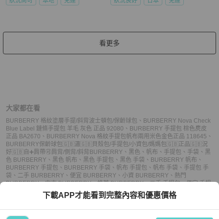
狀況尚可
本地
免運
狀況良好
日本
免運
看更多
大家都在看
BURBERRY 格紋塗層手提/斜背波士頓包/保齡球包
、
BURBERRY Nova Check
Blue Label 鏈條手提包 羊毛 灰色 正品 92080
、
BURBERRY 手提包 棕色麂皮
正品 BA2670
、
BURBERRY Nova 格紋手提包帆布兩用米色金色正品 118645
、
BURBERRY保齡球包🇬🇧瀟🇬🇧貝殼包/手提包/小資包/媽媽包🇬🇧正品🇬🇧況
好🇬🇧自➕肩帶🉑️肩背/側背/斜背
BURBERRY
、
黑色
、
帆布
、
手提包
、
手袋
、
黑
色 BURBERRY
、
黑色 帆布
、
黑色 手提包
、
黑色 手袋
、
BURBERRY 帆布
、
BURBERRY 手提包
、
BURBERRY 手袋
、
帆布 手提包
、
帆布 手袋
、
手提包 手
袋
、
二手 BURBERRY
、
便宜 BURBERRY
、
小資 BURBERRY
、
熱門
BURBERRY
、
中古 BURBERRY
、
推薦 BURBERRY
、
二手 手提包
、
便宜 手提
包
、
小資 手提包
、
熱門 手提包
、
中古 手提包
、
推薦 手提包
、
二手 手袋
、
便宜
下載APP才能看到完整內容和優惠價格
手袋
、
小資 手袋
、
熱門 手袋
、
中古 手袋
、
推薦 手袋