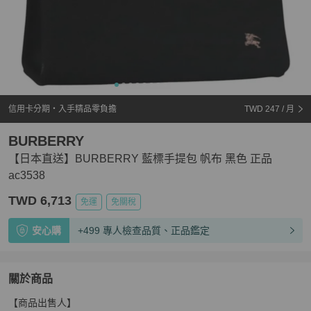
信用卡分期・入手精品零負擔
TWD 247
/ 月
BURBERRY
【日本直送】BURBERRY 藍標手提包 帆布 黑色 正品
ac3538
TWD 6,713
免運
免關稅
安心購
+499 專人檢查品質、正品鑑定
關於商品
關於
【商品出售人】

【日本直送】BURBERRY 藍標手提包 帆布 黑色 正品 ac3