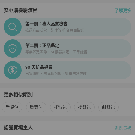
證書，部分含鑑定分析。

安心購檢驗流程
了解更多
PopChill拍拍圈正品驗證、安心購檢驗流程介紹
【寄送時程相關】

第一關：專人品質檢查
★ 空運直送 │ 縮短您的等待時間

確認商品狀況、配件等 符合頁面描述
★ 依寄達國家區域、驗關、航班或氣候等不可控制因素而異。

★ 商品由境外寄至 PopChill 驗證中心鑑定（鑑證）通過後才配送，
第二關：正品鑑定
因此比一般包裹需要多 2～3天的鑑定（鑑證）與檢查作業時間。

專業鑑定團隊、AI 儀器鑑定、正品證書
【商品瑕疵說明】

90 天仿品退貨
★ 日本中古奢侈品市場對於商品進行分級，讓消費者即使透過網購，
出貨錄影、防掉換封條、雙重防護包裝
也能從英文字母等級（SA．A 級．B 級．BC 級）判斷商品的保存狀
況。

★ 二手商品非新品，圖文已盡力完整敘述細節，請買家務必將商品照
片放大看，並綜合商品圖片和文字去綜合考量與判斷。

更多相似類別
★ 日本中古名牌行業統一的分級標準非常嚴謹，商品狀況已於說明處
更多
BURBERRY
女包
相似商品推薦
明確標示等級，如下單即表示可接受商品狀況。

手提包
肩背包
托特包
後背包
斜背包
★商品的成色判定基於 Brand Street 日本的標準來評判，因個人評判
標準的不同，請務必下單前詳細確認商品照片細節和商品情報說明文
後來綜合判斷，買方有義務就有疑慮的瑕疵處問清楚，確保商品能達
認識賣場主人
逛逛賣場
PopChill 拍拍圈嚴選賣家
Brand street tokyo日本直送二手名牌
到您的滿意，如有疑問請APP聊聊詢問客服解答後購買。
