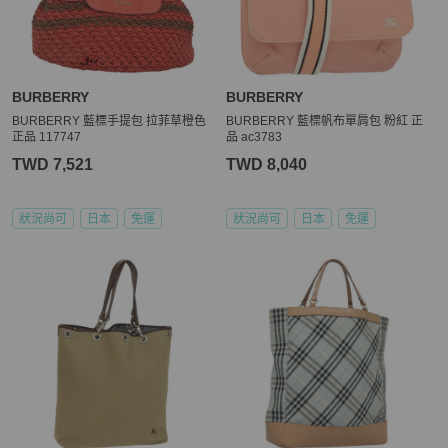
★ 買家一旦依照 PopChill 平台所定方式、條件及流程完成下單，即
表示願意依照本服務約定條款及相關網頁上所載明的約定內容、交易
條件、退貨政策或限制。

【電子發票與關稅政策】

BURBERRY
BURBERRY
★ 商品通過鑑定（鑑證）後，PopChill 依法將會開立「訂單金額」全
BURBERRY 藍標手提包 拉菲草橙色
BURBERRY 藍標帆布單肩包 粉紅 正
額的台灣統一發票，以電子發票形式寄至買家提供之電郵信箱。

正品 117747
品 ac3783
★ 各國海關如有關稅 PopChill 均依法申報相符之金額，且均由 Pop
TWD 7,521
TWD 8,040
狀況尚可
日本
免運
狀況尚可
日本
免運