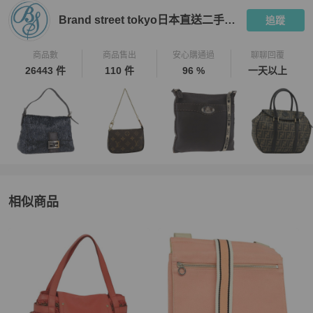
★ 中古品有正常使用痕跡，瑕疵基本已拍出，細節如圖，了解更多請
Brand street tokyo日本直送二手名牌
追蹤
使用APP聊聊和客服聯繫。

★包袋尺寸由於測量手法不同，誤差在1cm-3cm屬於正常範圍，正常
範圍內誤差不作為退換貨依據。

商品數
商品售出
安心購通過
聊聊回覆
26443 件
110 件
96 %
一天以上
【PopChill 台北 │ 香港 中英文雙語客戶服務】

★ 商品出售人授權 PopChill 台灣提供友善之中英文雙語客戶服務。

★ 有關商品問題，請直接私訊此帳號，商品均在境外賣家手上，Pop
Chill 會幫您代為詢問日本賣家。

★ App 版聊聊服務時間：週一到週五 09:30～18:30。

★ 二手商品只有一件，如商品已經在原網站上被售出、刪除，PopC
hill 會為您取消訂單，還請見諒。

【取消訂單與退貨政策】

相似商品
★ 下單後不接受買家無正當理由的換貨，退貨等要求。

★ 若商品已通過跨境寄送與 PopChill 的鑑定抵達買家手上，而買家
更多相似
BURBERRY
女包
推薦精品
因個人因素想要退貨，需自行負擔國際運費和相關產生的關稅寄回給
 Brand Street 日本，PopChill 並非商品轉售人，商品係為您向日本 B
rand Street 購買，我方協助進行鑑定和訂購，因此我方無法代替賣
方（Brand Street）行使是否同意退貨的權利，Brand Street 是日本
老牌中古店，對於品質和信譽均有良好的把關，敬請放心購買。
