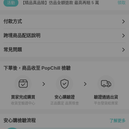
活動
【精品真品險】仿品全額退款 最高再賠 5 萬
領取
付款方式
跨境商品配送說明
常見問題
下單後，商品收至 PopChill 檢驗
買家完成購買
安心購驗證
驗證通過出貨
收貨至驗證中心
正品鑑定 品質檢查
平台發貨給買家
安心購檢驗流程
了解更多