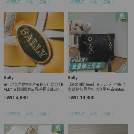
狀況良好
本地
免運
狀況良好
本地
免運
Bally
Bally
🧠小浮気見世物小屋🧠義大利製🇮🇹B
【赫蒂國際精品】 Bally 巴利 中古 羊
ALLY 交錯編織真皮肩/手提流蘇vintag
皮 鏈條包 肩背包 大容量 中古vintage
e包｜蜂蜜黃 × 經典奶油白
「特價出清」
TWD 4,980
TWD 10,800
狀況尚可
本地
免運
狀況良好
本地
免運