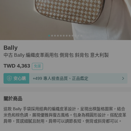
Bally
中古 Bally 編織皮革兩用包 側背包 斜背包 意大利製
TWD 4,363
免運
安心購
+499 專人檢查品質、正品鑑定
關於商品
關於
這款 Bally 手袋採用經典的編織皮革設計，呈現出棋盤格圖案，結合
中古 Bally 編織皮革兩用包 側背包 斜背包 意大利製
商品
米色和棕色調，展現優雅與復古風格。包身為橢圓形設計，搭配皮革
肩帶，質感細膩且耐用。肩帶可以調節長短，側背或斜背都可以。
