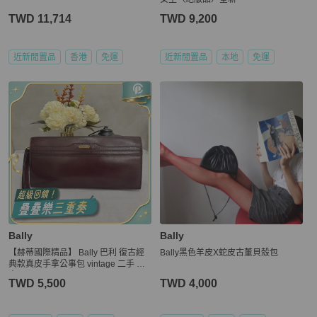
TWD 11,714
TWD 9,200
近新閒置品
香港
免運
近新閒置品
本地
免運
Bally
Bally
【赫蒂國際精品】 Bally 巴利 復古經
Bally黑色羊皮X蛇皮古董貝殼包
典款真皮手拿公事包 vintage 二手 中
古
TWD 5,500
TWD 4,000