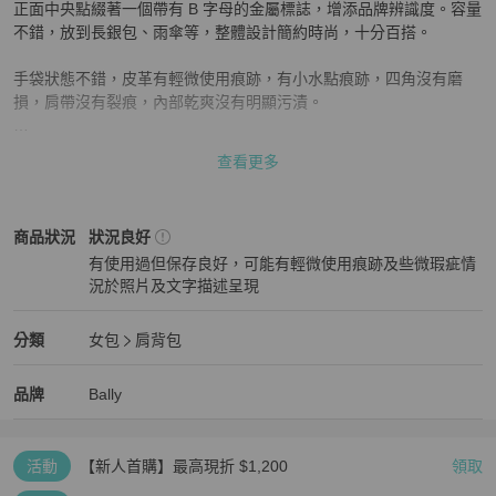
正面中央點綴著一個帶有 B 字母的金屬標誌，增添品牌辨識度。容量
不錯，放到長銀包、雨傘等，整體設計簡約時尚，十分百搭。

手袋狀態不錯，皮革有輕微使用痕跡，有小水點痕跡，四角沒有磨
損，肩帶沒有裂痕，內部乾爽沒有明顯污漬。

25cm x 18cm x 8cm (88-103cm)
查看更多
Bally
女包
商品狀態與細節
商品狀況
狀況良好
有使用過但保存良好，可能有輕微使用痕跡及些微瑕疵情
況於照片及文字描述呈現
狀況良好
Bally
女包
分類資訊
分類
女包
肩背包
女包
/
肩背包
推薦
Bally
Bally
精品
推薦清單
女包
品牌介紹
品牌
Bally
活動
【新人首購】最高現折 $1,200
領取