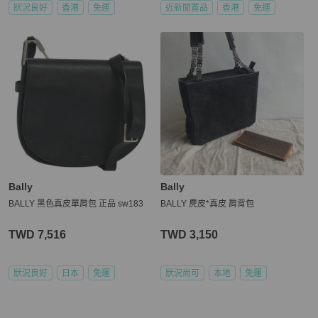
狀況良好
香港
免運
近新閒置品
香港
免運
Bally
Bally
BALLY 黑色真皮單肩包 正品 sw183
BALLY 麂皮*真皮 肩背包
TWD 7,516
TWD 3,150
狀況良好
日本
免運
狀況尚可
本地
免運