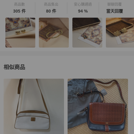
商品數
商品售出
安心購通過
聊聊回覆
305 件
80 件
94 %
當天回覆
相似商品
更多相似
Bally
女包
推薦精品