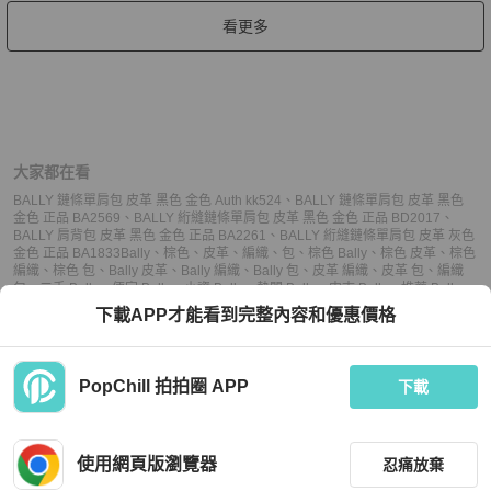
看更多
大家都在看
BALLY 鏈條單肩包 皮革 黑色 金色 Auth kk524
、
BALLY 鏈條單肩包 皮革 黑色
金色 正品 BA2569
、
BALLY 絎縫鏈條單肩包 皮革 黑色 金色 正品 BD2017
、
BALLY 肩背包 皮革 黑色 金色 正品 BA2261
、
BALLY 絎縫鏈條單肩包 皮革 灰色
金色 正品 BA1833
Bally
、
棕色
、
皮革
、
編織
、
包
、
棕色 Bally
、
棕色 皮革
、
棕色
編織
、
棕色 包
、
Bally 皮革
、
Bally 編織
、
Bally 包
、
皮革 編織
、
皮革 包
、
編織
包
、
二手 Bally
、
便宜 Bally
、
小資 Bally
、
熱門 Bally
、
中古 Bally
、
推薦 Bally
、
二手 編織
、
便宜 編織
、
小資 編織
、
熱門 編織
、
中古 編織
、
推薦 編織
、
二手
下載APP才能看到完整內容和優惠價格
包
、
便宜 包
、
小資 包
、
熱門 包
、
中古 包
、
推薦 包
PopChill 拍拍圈 APP
下載
上架
使用網頁版瀏覽器
忍痛放棄