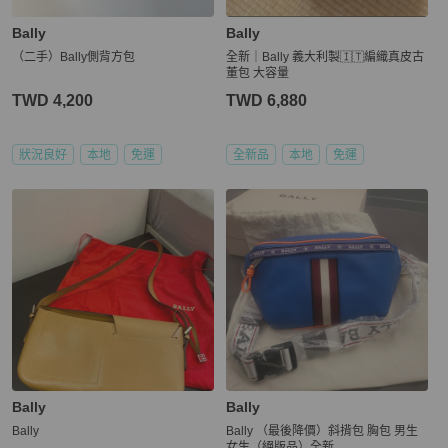
Bally
Bally
（二手）Bally側背方包
全新｜Bally 義大利製🇮🇹編織真皮古
董包 大容量
TWD 4,200
TWD 6,880
狀況良好
本地
免運
全新品
本地
免運
Bally
Bally
Bally
Bally （最後降價）斜揹包 胸包 男生
女生（絕版品）全新