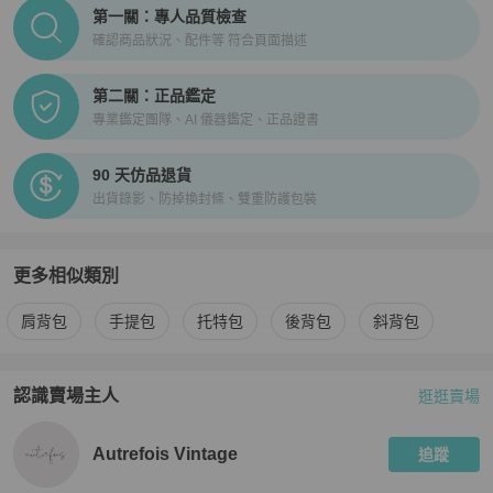
PopChill拍拍圈正品驗證、安心購檢驗流程介紹
第一關：專人品質檢查
確認商品狀況、配件等 符合頁面描述
第二關：正品鑑定
專業鑑定團隊、AI 儀器鑑定、正品證書
90 天仿品退貨
出貨錄影、防掉換封條、雙重防護包裝
更多相似類別
更多
Bally
女包
相似商品推薦
肩背包
手提包
托特包
後背包
斜背包
認識賣場主人
逛逛賣場
PopChill 拍拍圈嚴選賣家
Autrefois Vintage
介紹
Autrefois Vintage
追蹤