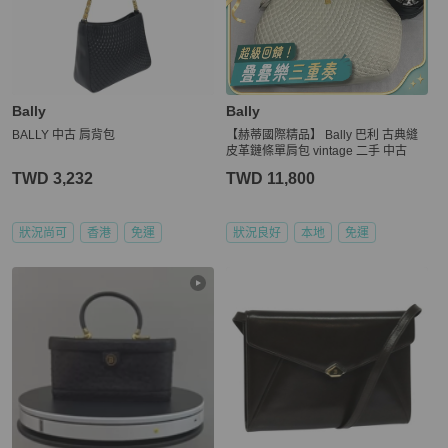
Bally
Bally
BALLY 中古 肩背包
【赫蒂國際精品】 Bally 巴利 古典縫
皮革鏈條單肩包 vintage 二手 中古
TWD 3,232
TWD 11,800
狀況尚可
香港
免運
狀況良好
本地
免運