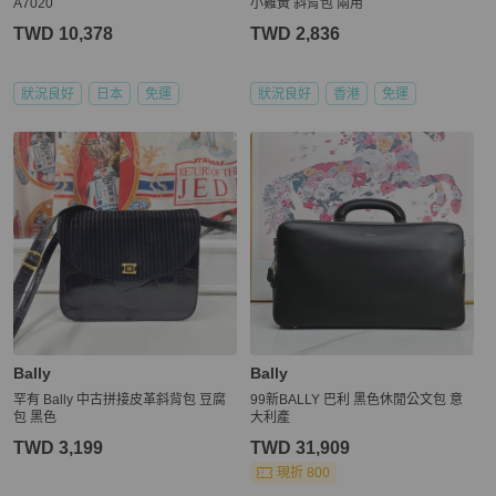
A7020
小雞黃 斜背包 兩用
TWD 10,378
TWD 2,836
狀況良好
日本
免運
狀況良好
香港
免運
Bally
Bally
罕有 Bally 中古拼接皮革斜背包 豆腐
99新BALLY 巴利 黑色休閒公文包 意
包 黑色
大利產
TWD 3,199
TWD 31,909
現折 800