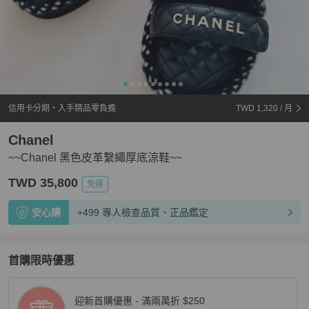
信用卡分期・入手精品零負擔
TWD 1,320
/ 月
Chanel
~~Chanel 黑色皮革繫繩厚底涼鞋~~
TWD 35,800
免運
安心購
+499 專人檢查品質、正品鑑定
首購限時優惠
迎新首購優惠 - 滿兩萬折 $250