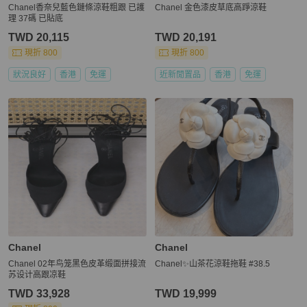
Chanel香奈兒藍色鏈條涼鞋粗跟 已護
Chanel 金色漆皮草底高踭涼鞋
理 37碼 已貼底
TWD 20,115
TWD 20,191
現折 800
現折 800
狀況良好
香港
免運
近新閒置品
香港
免運
Chanel
Chanel
Chanel 02年鸟笼黑色皮革缎面拼接流
Chanel✨山茶花涼鞋拖鞋 #38.5
苏设计高跟凉鞋
TWD 33,928
TWD 19,999