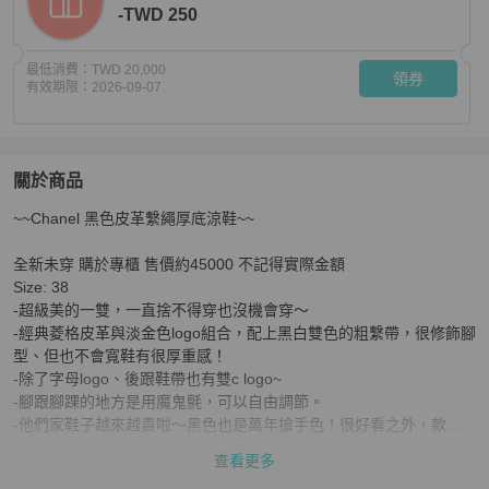
-TWD 250
最低消費：
TWD 20,000
領券
有效期限：
2026-09-07
關於商品
關於
~~Chanel 黑色皮革繫繩厚底涼鞋~~

~~Chanel 黑色皮革繫繩厚底涼鞋~~
商品詳情與購買須知
全新未穿 購於專櫃 售價約45000 不記得實際金額

Size: 38 

-超級美的一雙，一直捨不得穿也沒機會穿～

-經典菱格皮革與淡金色logo組合，配上黑白雙色的粗繫帶，很修飾腳
型、但也不會寬鞋有很厚重感！

-除了字母logo、後跟鞋帶也有雙c logo~

-腳跟腳踝的地方是用魔鬼氈，可以自由調節。

-他們家鞋子越來越貴啦～黑色也是萬年搶手色！很好看之外，款式
也比較不會撞鞋～

查看更多