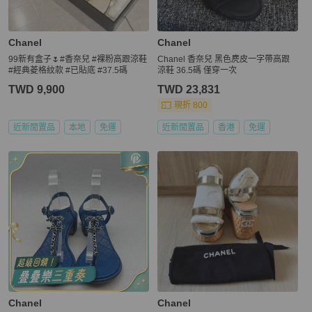
Chanel
Chanel
99新有盒子🌷#香奈兒 #裸粉高跟涼鞋
Chanel 香奈兒 黑色麂皮一字帶高跟
#經典菱格紋款 #已貼底 #37.5碼
涼鞋 36.5碼 僅穿一次
TWD 9,900
TWD 23,831
現折 800
近新閒置品
本地
免運
近新閒置品
香港
免運
Chanel
Chanel