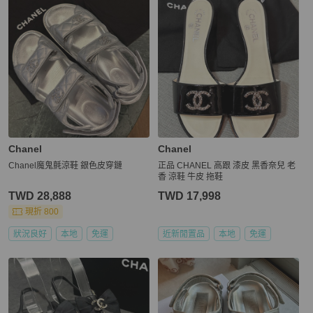
Chanel
Chanel
Chanel魔鬼氈涼鞋 銀色皮穿鏈
正品 CHANEL 高跟 漆皮 黑香奈兒 老
香 涼鞋 牛皮 拖鞋
TWD 28,888
TWD 17,998
現折 800
狀況良好
本地
免運
近新閒置品
本地
免運