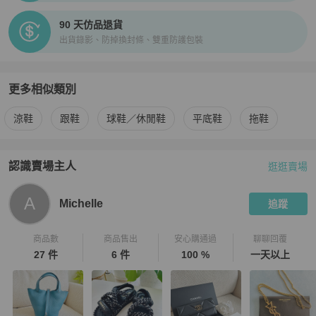
90 天仿品退貨
出貨錄影、防掉換封條、雙重防護包裝
更多相似類別
更多
Chanel
女鞋
相似商品推薦
涼鞋
跟鞋
球鞋／休閒鞋
平底鞋
拖鞋
認識賣場主人
逛逛賣場
PopChill 拍拍圈嚴選賣家
Michelle
介紹
A
Michelle
追蹤
商品數
商品售出
安心購通過
聊聊回覆
27 件
6 件
100 %
一天以上