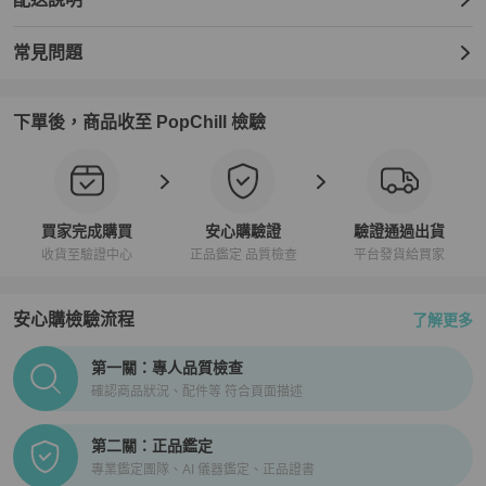
常見問題
下單後，商品收至 PopChill 檢驗
買家完成購買
安心購驗證
驗證通過出貨
收貨至驗證中心
正品鑑定 品質檢查
平台發貨給買家
安心購檢驗流程
了解更多
PopChill拍拍圈正品驗證、安心購檢驗流程介紹
第一關：專人品質檢查
確認商品狀況、配件等 符合頁面描述
第二關：正品鑑定
專業鑑定團隊、AI 儀器鑑定、正品證書