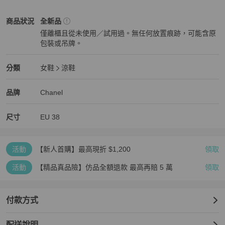
附鞋盒、鞋套與小冊子

(下週要出國，想要趕緊小小出清啊～)
Chanel
女鞋
商品狀態與細節
商品狀況
全新品
僅離櫃且從未使用／試用過。無任何放置痕跡，可能含原
包裝或吊牌。
全新品
Chanel
女鞋
分類資訊
分類
女鞋
涼鞋
女鞋
/
涼鞋
推薦
Chanel
Chanel
精品
推薦清單
女鞋
品牌介紹
品牌
Chanel
尺寸
EU
38
活動
【新人首購】最高現折 $1,200
領取
活動
【精品真品險】仿品全額退款 最高再賠 5 萬
領取
付款方式
配送說明