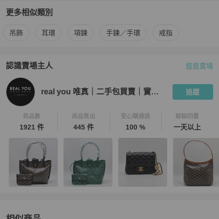
更多相似類別
更多
Hermès
女士配件
相似商品推薦
吊飾
耳環
項鍊
手鍊／手環
戒指
認識賣場主人
逛逛賣場
PopChill 拍拍圈嚴選賣家
real you 唯真｜二手包買賣｜實體門
real you 唯真｜二手包買賣｜實體門市
追蹤
商品數
商品售出
安心購通過
聊聊回覆
1921 件
445 件
100 %
一天以上