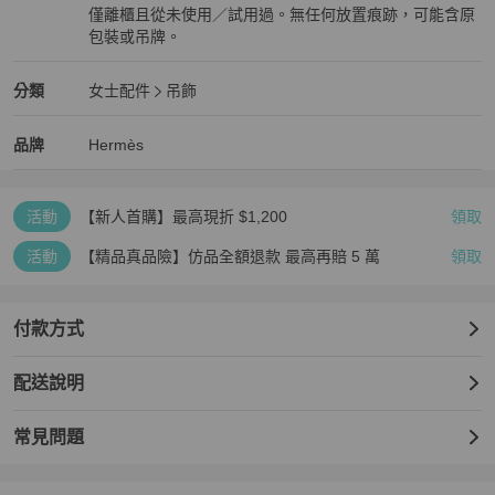
僅離櫃且從未使用／試用過。無任何放置痕跡，可能含原
包裝或吊牌。
全新品
Hermès
女士配件
分類資訊
分類
女士配件
吊飾
女士配件
/
吊飾
推薦
Hermès
Hermès
精品
推薦清單
女士配件
品牌介紹
品牌
Hermès
活動
【新人首購】最高現折 $1,200
領取
活動
【精品真品險】仿品全額退款 最高再賠 5 萬
領取
付款方式
配送說明
常見問題