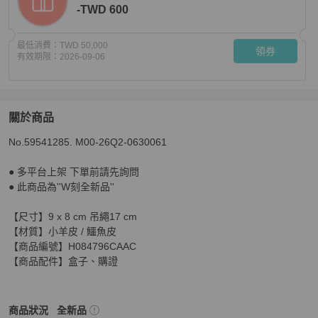
-TWD 600
最低消費：
TWD 50,000
領券
有效期限：
2026-09-06
關於商品
關於
No.59541285. M00-26Q2-0630061

HERMES Rodeo小馬 - 黑拚鱷魚皮 W
商品詳情與購買須
● 多平台上架 下單前請先詢問

● 此商品為''W刻全新品''

【尺寸】9 x 8 cm 吊繩17 cm

【材質】小羊皮 / 鱷魚皮

【商品編號】H084796CAAC

【商品配件】盒子、購證
Hermès
女士配件
商品狀態與細節
商品狀況
全新品