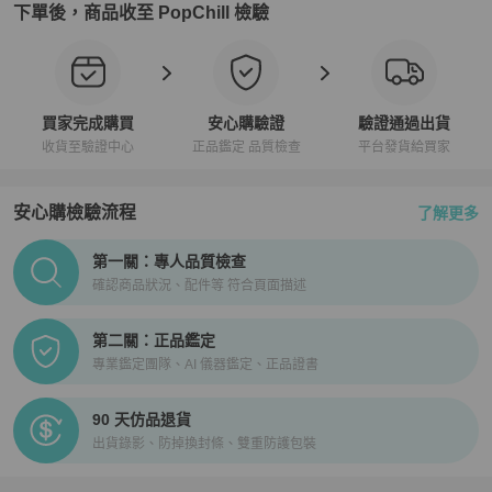
下單後，商品收至 PopChill 檢驗
買家完成購買
安心購驗證
驗證通過出貨
收貨至驗證中心
正品鑑定 品質檢查
平台發貨給買家
安心購檢驗流程
了解更多
PopChill拍拍圈正品驗證、安心購檢驗流程介紹
第一關：專人品質檢查
確認商品狀況、配件等 符合頁面描述
第二關：正品鑑定
專業鑑定團隊、AI 儀器鑑定、正品證書
90 天仿品退貨
出貨錄影、防掉換封條、雙重防護包裝