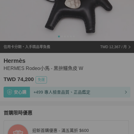
信用卡分期・入手精品零負擔
TWD 12,367
/ 月
Hermès
HERMES Rodeo小馬 - 黑拚鱷魚皮 W
TWD 74,200
免運
安心購
+499 專人檢查品質、正品鑑定
首購限時優惠
迎新首購優惠 - 滿五萬折 $600