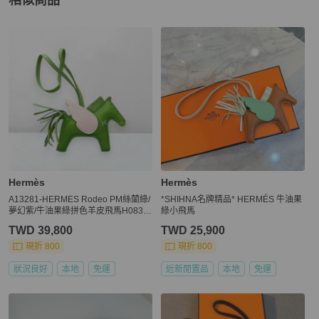
相似商品
更多相似
Hermès
女士配件
推薦精品
Hermès
Hermès
A13281-HERMES Rodeo PM絲蘭綠/
*SHIHNA名牌精品* HERMÉS 牛油果
夢幻紫/牛油果綠拼色羊皮飛馬H0830
綠小飛馬
10
TWD 39,800
TWD 25,900
現折 800
現折 800
狀況良好
本地
免運
近新閒置品
本地
免運