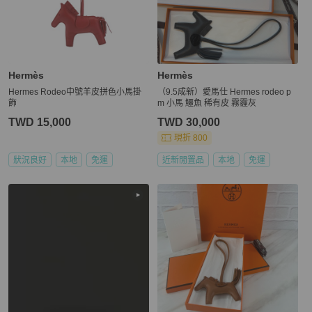
Hermès
Hermès
Hermes Rodeo中號羊皮拼色小馬掛
（9.5成新）愛馬仕 Hermes rodeo p
飾
m 小馬 鱷魚 稀有皮 霧霾灰
TWD 15,000
TWD 30,000
現折 800
狀況良好
本地
免運
近新閒置品
本地
免運