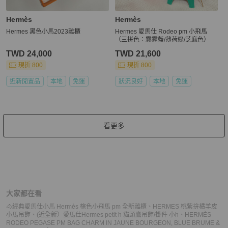
Hermès
Hermès
Hermes 黑色小馬2023離櫃
Hermes 愛馬仕 Rodeo pm 小飛馬
（三拼色：霧霾藍/薄荷綠/芝麻色）
TWD 24,000
TWD 21,600
現折 800
現折 800
近新閒置品
本地
免運
狀況良好
本地
免運
看更多
大家都在看
🐴經典愛馬仕小馬 Hermès 棕色小飛馬 pm 全新離櫃
、
HERMES 桃紫拚橘羊皮
小馬吊飾
、
(近全新）愛馬仕Hermes petit h 貓頭鷹吊飾/掛件 小h
、
HERMÈS
RODEO PEGASE PM BAG CHARM IN JAUNE BOURGEON, BLUE BRUME &