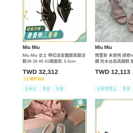
Miu Miu
Miu Miu
Miu Miu 女士 帶扣漆皮露跟高跟涼
閒置新 未使用 繆繆mi
鞋38 39 40 41碼跟高: 5.5cm
鑽 防水台高高跟鞋 
39
TWD 32,312
TWD 12,113
現折 800
全新品
香港
免運
近新閒置品
香港