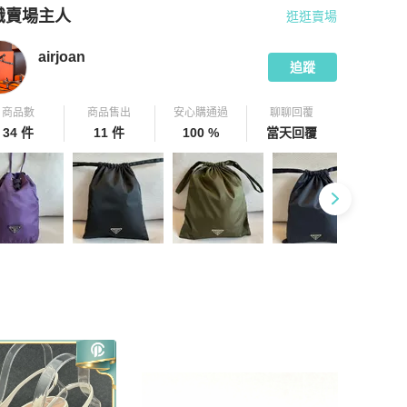
識賣場主人
逛逛賣場
pChill 拍拍圈嚴選賣家
airjoan
介紹
airjoan
追蹤
商品數
商品售出
安心購通過
聊聊回覆
34 件
11 件
100 %
當天回覆