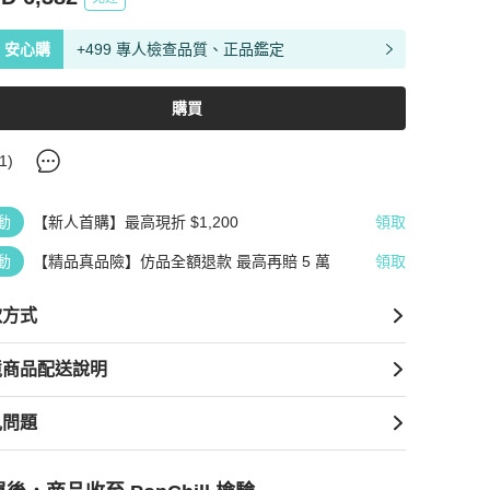
安心購
+499 專人檢查品質、正品鑑定
購買
1
)
動
【新人首購】最高現折 $1,200
領取
動
【精品真品險】仿品全額退款 最高再賠 5 萬
領取
款方式
境商品配送說明
見問題