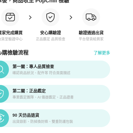
後，商品收至 PopChill 檢驗
買家完成購買
安心購驗證
驗證通過出貨
收貨至驗證中心
正品鑑定 品質檢查
平台發貨給買家
心購檢驗流程
了解更多
pChill拍拍圈正品驗證、安心購檢驗流程介紹
第一關：專人品質檢查
確認商品狀況、配件等 符合頁面描述
第二關：正品鑑定
專業鑑定團隊、AI 儀器鑑定、正品證書
90 天仿品退貨
出貨錄影、防掉換封條、雙重防護包裝