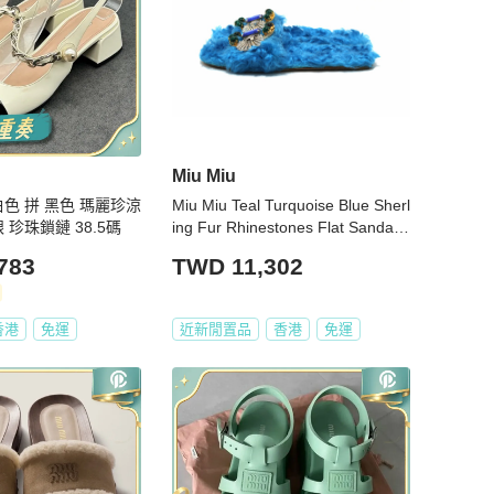
Miu Miu
 白色 拼 黑色 瑪麗珍涼
Miu Miu Teal Turquoise Blue Sherl
 珍珠鎖鏈 38.5碼
ing Fur Rhinestones Flat Sandals
Shoes Size 35
783
TWD 11,302
香港
免運
近新閒置品
香港
免運