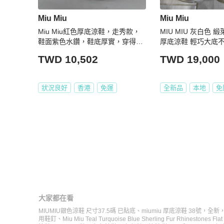
Miu Miu
Miu Miu
Miu Miu紅色厚底涼鞋，走秀款，
MIU MIU 灰白色
鞋面紫色水鑽，鞋底厚實，穿得很
厚底涼鞋 輕巧大底
穩，夏天搭配裙子褲子都很亮眼～
TWD 10,502
TWD 19,000
36碼
狀況良好
香港
免運
全新品
本地
免
大家都在看
MIUMIU銀色涼鞋 尺寸37.5碼 已貼底
、
miumiu 厚底涼鞋 38號，全
用鞋釘
、
Miu Miu Teal Turquoise Blue Sherling Fur Rhinestones Fla