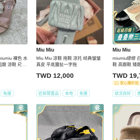
Miu Miu
Miu Miu
umiu 裸色 水
Miu Miu 凉鞋 拖鞋 凉托 经典皱皱
miumiu繆繆
粗跟 涼鞋 尺碼
真皮 平底露扯一字拖
鞋 高跟鞋 矮跟
TWD 12,000
TWD 19,
安心購折抵
免運
近新閒置品
本地
免運
狀況良好