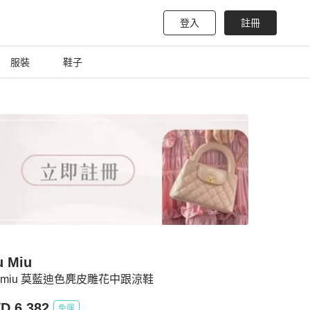
登入
註冊
服裝
鞋子
u Miu
u miu 莫藍迪色麂皮雕花中跟涼鞋
D 6,382
免運