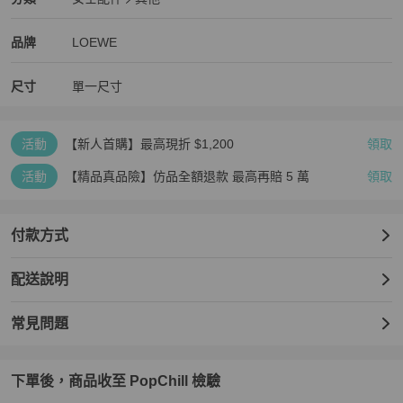
女士配件
/
其他
推薦
LOEWE
LOEWE
精品
推薦清單
女士配件
品牌介紹
品牌
LOEWE
尺寸
單一尺寸
活動
【新人首購】最高現折 $1,200
領取
活動
【精品真品險】仿品全額退款 最高再賠 5 萬
領取
付款方式
配送說明
常見問題
下單後，商品收至 PopChill 檢驗