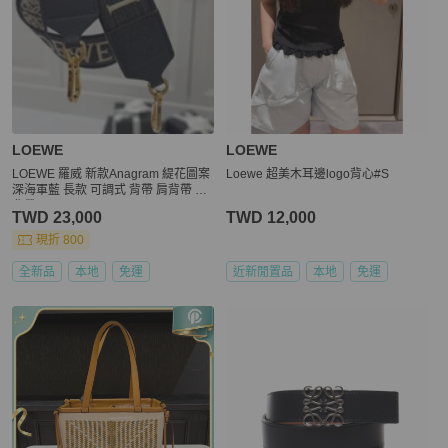
LOEWE
LOEWE
LOEWE 羅威 新款Anagram 緹花圖案
Loewe 超美木耳邊logo背心#S
深海軍藍 長款 可調式 背帶 肩背帶 斜
背帶
TWD 23,000
TWD 12,000
現折 800
全新品
本地
免運
近新閒置品
本地
免運