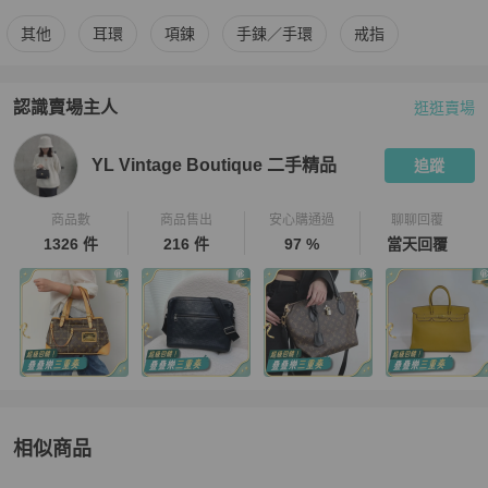
更多
LOEWE
女士配件
相似商品推薦
其他
耳環
項鍊
手鍊／手環
戒指
認識賣場主人
逛逛賣場
PopChill 拍拍圈嚴選賣家
YL Vintage Boutique 二手精品
介紹
YL Vintage Boutique 二手精品
追蹤
商品數
商品售出
安心購通過
聊聊回覆
1326 件
216 件
97 %
當天回覆
相似商品