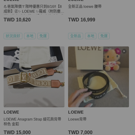
💪爸氣降價👔限時優惠只到8/16‼️【8
全新正品 loewe 腰帶
成新】㊣✨ LOEWE ✨羅威（附防塵
袋） 綠色 金釦 雙面 帆布 皮革 寬版 背
TWD 10,620
TWD 16,999
帶 寬背帶🌳二手樹屋🌳
狀況良好
本地
免運
全新品
本地
免運
LOEWE
LOEWE
LOEWE Anagram Strap 緹花肩背帶
Loewe背帶
棕色 金釦
TWD 15,000
TWD 7,000