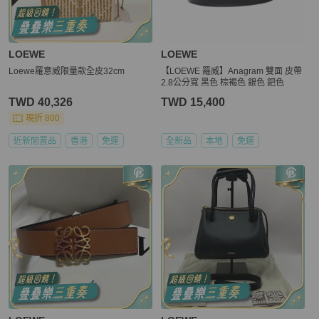
LOEWE
LOEWE
Loewe羅意威限量款全皮32cm
【LOEWE 羅威】Anagram 雙面 皮帶
2.8公分寬 黑色 棕褐色 銀色 鈀色
TWD 40,326
TWD 15,400
現折 800
近新閒置品
香港
免運
全新品
本地
免運