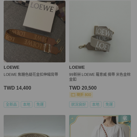
更多相似
LOEWE
女士配件
推薦精品
LOEWE
LOEWE
LOEWE 焦糖色緹花金扣伸縮背帶
99新🆕 LOEWE 羅意威 揹帶 米色金棕
金釦
TWD 14,400
TWD 20,500
現折 800
全新品
本地
免運
狀況良好
本地
免運