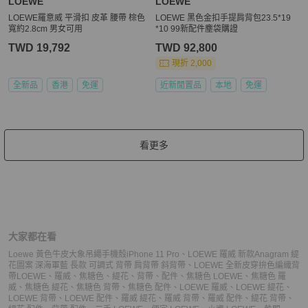
LOEWE
LOEWE
LOEWE羅意威 平滑扣 皮革 腰帶 棕色
LOEWE 黑色金扣手提肩背包23.5*19
寬約2.8cm 男女可用
*10 99新配件塵袋購證
TWD 19,792
TWD 92,800
現折 2,000
全新品
香港
免運
近新閒置品
本地
免運
看更多
大家都在看
Loewe 黃色牛皮大象吊繩手機殼iPhone 11 Pro
、
LOEWE 羅威 新款Anagram 緹
花圖案 深海軍藍 長款 可調式 背帶 肩背帶 斜背帶
、
LOEWE 全新皮穿拚色編織背
帶
LOEWE
、
羅威
、
焦糖色
、
緹花
、
背帶
、
配件
、
焦糖色 LOEWE
、
焦糖色 羅
威
、
焦糖色 緹花
、
焦糖色 背帶
、
焦糖色 配件
、
LOEWE 羅威
、
LOEWE 緹花
、
LOEWE 背帶
、
LOEWE 配件
、
羅威 緹花
、
羅威 背帶
、
羅威 配件
、
緹花 背帶
、