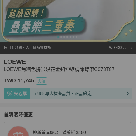
信用卡分期・入手精品零負擔
TWD 433
/ 月
LOEWE
LOEWE焦糖色拚米緹花金釦伸縮調節背帶C073T87
TWD 11,745
免運
安心購
+499 專人檢查品質、正品鑑定
首購限時優惠
迎新首購優惠 - 滿萬折 $150