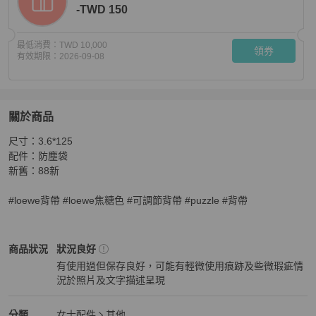
-TWD 150
最低消費：
TWD 10,000
領券
有效期限：
2026-09-08
關於商品
關於
尺寸：3.6*125

LOEWE焦糖色拚米緹花金釦伸縮調節背帶C073T87
商品
配件：防塵袋

新舊：88新

#loewe背帶 #loewe焦糖色 #可調節背帶 #puzzle #背帶
LOEWE
女士配件
商品狀態與細節
商品狀況
狀況良好
有使用過但保存良好，可能有輕微使用痕跡及些微瑕疵情
況於照片及文字描述呈現
狀況良好
LOEWE
女士配件
分類資訊
分類
女士配件
其他