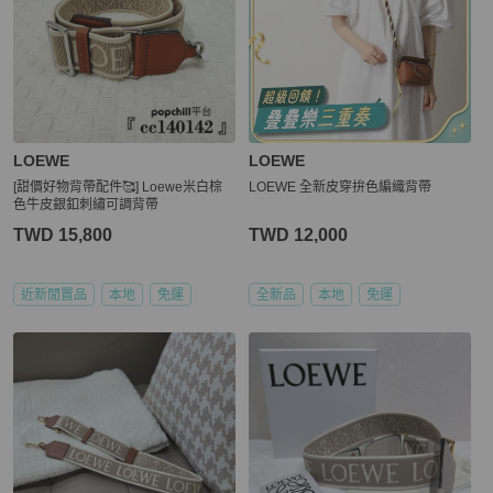
LOEWE
LOEWE
[甜價好物背帶配件🥰] Loewe米白棕
LOEWE 全新皮穿拚色編織背帶
色牛皮銀釦刺繡可調背帶
TWD 15,800
TWD 12,000
近新閒置品
本地
免運
全新品
本地
免運