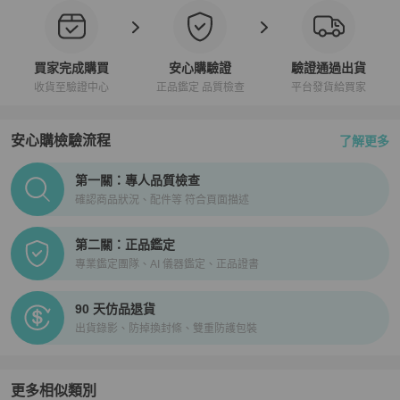
買家完成購買
安心購驗證
驗證通過出貨
收貨至驗證中心
正品鑑定 品質檢查
平台發貨給買家
安心購檢驗流程
了解更多
PopChill拍拍圈正品驗證、安心購檢驗流程介紹
第一關：專人品質檢查
確認商品狀況、配件等 符合頁面描述
第二關：正品鑑定
專業鑑定團隊、AI 儀器鑑定、正品證書
90 天仿品退貨
出貨錄影、防掉換封條、雙重防護包裝
更多相似類別