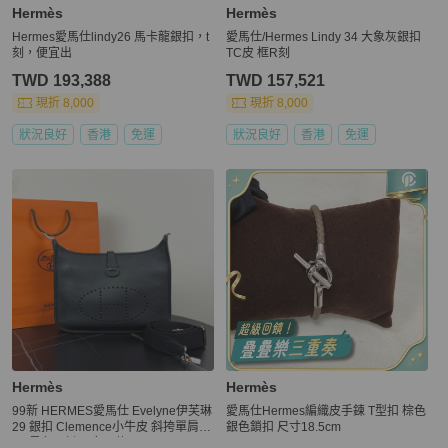
Hermès
Hermès
Hermes愛馬仕lindy26 馬卡龍銀扣，t
愛馬仕/Hermes Lindy 34 大象灰銀扣
刻，便宜出
TC皮 框R刻
TWD 193,388
TWD 157,521
現折 8,000
現折 8,000
狀況良好
香港
免運
狀況良好
香港
免運
Hermès
Hermès
99新 HERMES愛馬仕 Evelyne伊芙琳
愛馬仕Hermes編織皮手鍊 T型扣 棕色
29 銀扣 Clemence小牛皮 斜挎單肩包
銀色鎖扣 尺寸18.5cm
29 黑色 B刻 男女同款