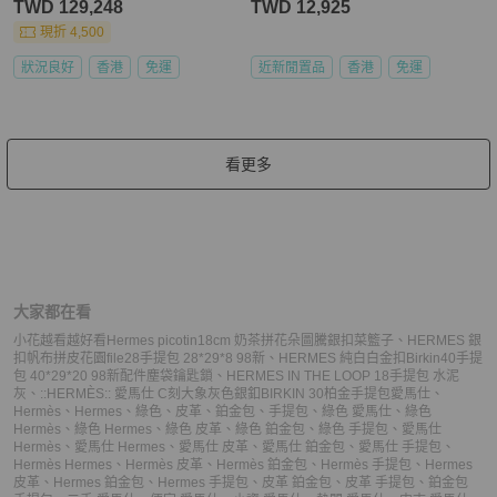
TWD 129,248
TWD 12,925
現折 4,500
狀況良好
香港
免運
近新閒置品
香港
免運
看更多
大家都在看
小花越看越好看Hermes picotin18cm 奶茶拼花朵圖騰銀扣菜籃子
、
HERMES 銀
扣帆布拼皮花園file28手提包 28*29*8 98新
、
HERMES 純白白金扣Birkin40手提
包 40*29*20 98新配件塵袋鑰匙鎖
、
HERMES IN THE LOOP 18手提包 水泥
灰
、
::HERMÈS:: 愛馬仕 C刻大象灰色銀釦BIRKIN 30柏金手提包
愛馬仕
、
Hermès
、
Hermes
、
綠色
、
皮革
、
鉑金包
、
手提包
、
綠色 愛馬仕
、
綠色
Hermès
、
綠色 Hermes
、
綠色 皮革
、
綠色 鉑金包
、
綠色 手提包
、
愛馬仕
Hermès
、
愛馬仕 Hermes
、
愛馬仕 皮革
、
愛馬仕 鉑金包
、
愛馬仕 手提包
、
Hermès Hermes
、
Hermès 皮革
、
Hermès 鉑金包
、
Hermès 手提包
、
Hermes
皮革
、
Hermes 鉑金包
、
Hermes 手提包
、
皮革 鉑金包
、
皮革 手提包
、
鉑金包