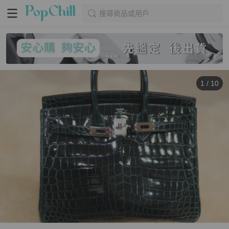
搜尋商品或用戶
1
/
10