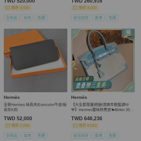
TWD 520,000
TWD 260,916
現折 4,500
現折 8,000
全新品
本地
免運
狀況良好
香港
免運
Hermès
Hermès
全新Hermes 絲長夾/Evercolor牛皮/板
【大全套限量絕版❗️清爽年輕藍調🩵
岩灰K刻
💙】Hermes蕾絲拼麂皮🐎Birkin 30銀
扣
TWD 52,000
TWD 646,236
現折 2,000
現折 8,000
全新品
本地
免運
狀況良好
香港
免運