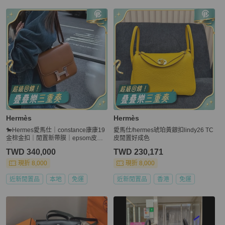
Hermès
Hermès
🐎Hermes愛馬仕｜constance康康19
愛馬仕/hermes琥珀黃銀扣lindy26 TC
金棕金扣｜閒置新帶膜｜epsom皮｜Y
皮閒置好成色
刻
TWD 340,000
TWD 230,171
現折 8,000
現折 8,000
近新閒置品
本地
免運
近新閒置品
香港
免運