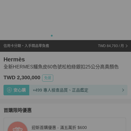
信用卡分期・入手精品零負擔
TWD 84,793
/ 月
Hermès
全新HERMES鱷魚皮60色號松柏綠銀扣25公分高貴顏色
TWD 2,300,000
免運
安心購
+499 專人檢查品質、正品鑑定
首購限時優惠
迎新首購優惠 - 滿五萬折 $600