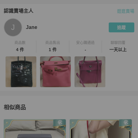
認識賣場主人
逛逛賣場
PopChill 拍拍圈嚴選賣家
Jane
介紹
J
Jane
追蹤
商品數
商品售出
安心購通過
聊聊回覆
4 件
1 件
-
一天以上
相似商品
更多相似
Hermès
女包
推薦精品