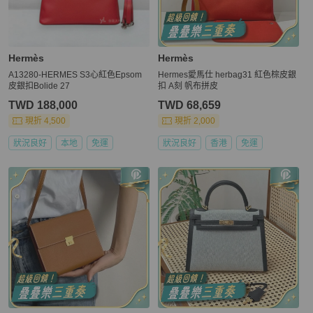
Hermès
Hermès
A13280-HERMES S3心紅色Epsom
Hermes愛馬仕 herbag31 紅色棕皮銀
皮銀扣Bolide 27
扣 A刻 帆布拼皮
TWD 188,000
TWD 68,659
現折 4,500
現折 2,000
狀況良好
本地
免運
狀況良好
香港
免運