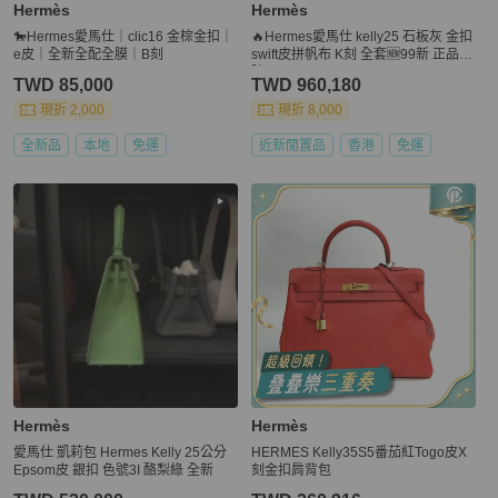
Hermès
Hermès
🐎Hermes愛馬仕｜clic16 金棕金扣｜
🔥Hermes愛馬仕 kelly25 石板灰 金扣
e皮｜全新全配全膜｜B刻
swift皮拼帆布 K刻 全套🆕99新 正品保
障❤️
TWD 85,000
TWD 960,180
現折 2,000
現折 8,000
全新品
本地
免運
近新閒置品
香港
免運
Hermès
Hermès
愛馬仕 凱莉包 Hermes Kelly 25公分
HERMES Kelly35S5番茄紅Togo皮X
Epsom皮 銀扣 色號3I 酪梨綠 全新
刻金扣肩背包