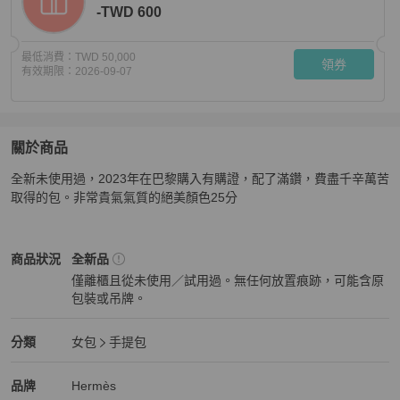
-TWD 600
最低消費：
TWD 50,000
領券
有效期限：
2026-09-07
關於商品
關於
全新未使用過，2023年在巴黎購入有購證，配了滿鑽，費盡千辛萬苦
全新HERMES鱷魚皮60色號松柏綠銀扣25公分高貴顏色
取得的包。非常貴氣氣質的絕美顏色25分
Hermès
女包
商品狀態與細節
商品狀況
全新品
僅離櫃且從未使用／試用過。無任何放置痕跡，可能含原
包裝或吊牌。
全新品
Hermès
女包
分類資訊
分類
女包
手提包
女包
/
手提包
推薦
Hermès
Hermès
精品
推薦清單
女包
品牌介紹
品牌
Hermès