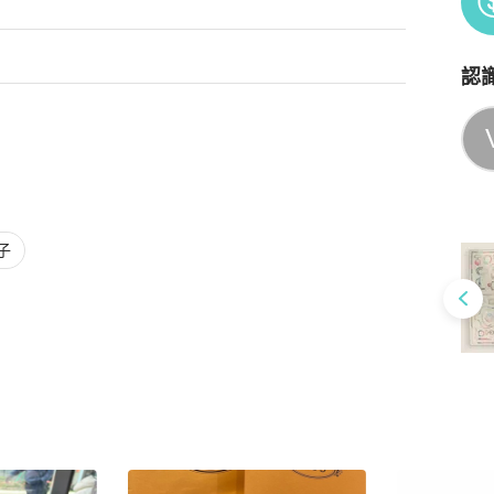
認
Po
子