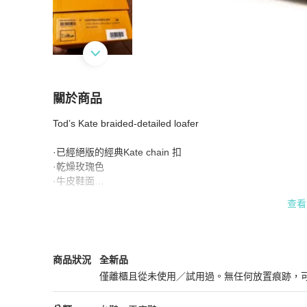
關於商品
關於
Tod’s Kate braided-detailed loafer

TOD’s Kate chain 樂福鞋
商品詳情與購買須知
·已經絕版的經典Kate chain 扣

·乾燥玫瑰色

·牛皮鞋面

·全新未穿過（看鞋底照片就知道）

查看
是樂福鞋款，好搭配、好走路，全新沒有穿過，本身愛買鞋，
Tod's
女鞋
商品狀態與細節
商品狀況
全新品
Highlights

僅離櫃且從未使用／試用過。無任何放置痕跡，
• deep pink

全新品
• calf leather
