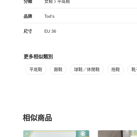
Tod's
女鞋
分類資訊
分類
女鞋
平底鞋
• smooth grain

女鞋
/
平底鞋
推薦
• chain-link detailing

• almond toe

Tod's
Tod's
精品
推薦清單
女鞋
品牌介紹
品牌
Tod's
• braid moc stitching

• slip-on style

尺寸
EU
36
• stacked sole

• branded leather insole

• leather lining

更多相似類別
#tods #loafer #樂福鞋
更多
Tod's
女鞋
相似商品推薦
平底鞋
跟鞋
球鞋／休閒鞋
拖鞋
靴
相似商品
更多相似
Tod's
女鞋
推薦精品