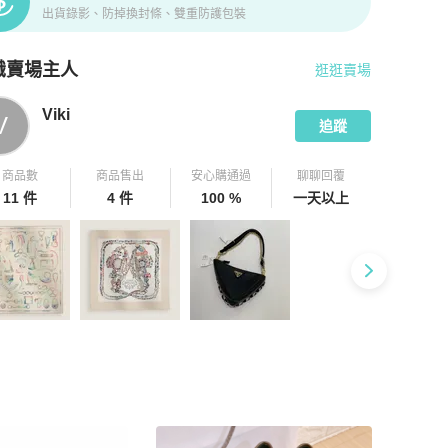
出貨錄影、防掉換封條、雙重防護包裝
識賣場主人
逛逛賣場
pChill 拍拍圈嚴選賣家
Viki
介紹
Viki
V
追蹤
商品數
商品售出
安心購通過
聊聊回覆
11 件
4 件
100 %
一天以上