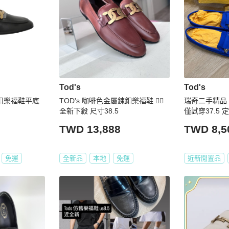
Tod's
Tod's
花扣樂福鞋平底
TOD's 咖啡色金屬鍊釦樂福鞋 ❤️‍🔥
瑞奇二手精品 
全新下殺 尺寸38.5
僅試穿37.5 定
TWD 13,888
TWD 8,5
免運
全新品
本地
免運
近新閒置品