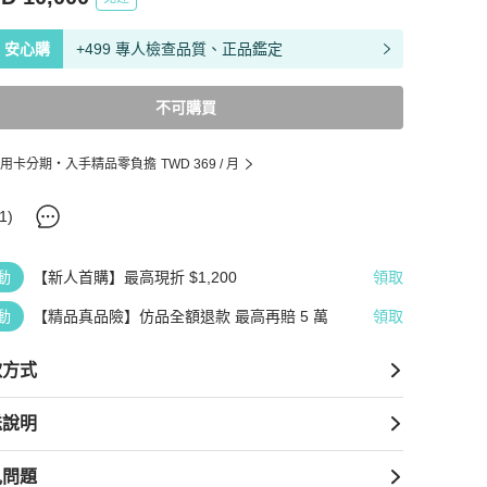
安心購
+499 專人檢查品質、正品鑑定
不可購買
用卡分期・入手精品零負擔
TWD 369
/ 月
1
)
動
【新人首購】最高現折 $1,200
領取
動
【精品真品險】仿品全額退款 最高再賠 5 萬
領取
款方式
送說明
見問題