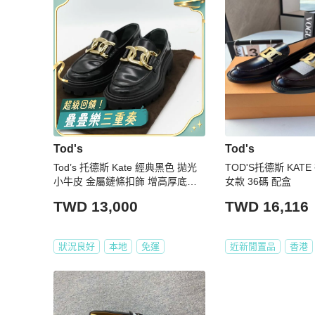
Tod's
Tod's
Tod’s 托德斯 Kate 經典黑色 拋光
TOD'S托德斯 KAT
小牛皮 金屬鏈條扣飾 增高厚底樂
女款 36碼 配盒
福鞋
TWD 13,000
TWD 16,116
狀況良好
本地
免運
近新閒置品
香港