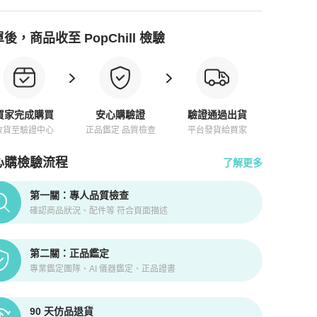
後，商品收至 PopChill 檢驗
買家完成購買
安心購驗證
驗證通過出貨
收貨至驗證中心
正品鑑定 品質檢查
平台發貨給買家
心購檢驗流程
了解更多
pChill拍拍圈正品驗證、安心購檢驗流程介紹
第一關：專人品質檢查
確認商品狀況、配件等 符合頁面描述
第二關：正品鑑定
專業鑑定團隊、AI 儀器鑑定、正品證書
90 天仿品退貨