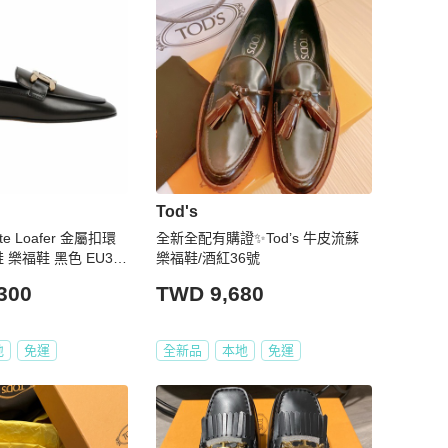
Tod's
te Loafer 金屬扣環
全新全配有購證✨Tod’s 牛皮流蘇
 樂福鞋 黑色 EU36.
樂福鞋/酒紅36號
300
TWD 9,680
地
免運
全新品
本地
免運