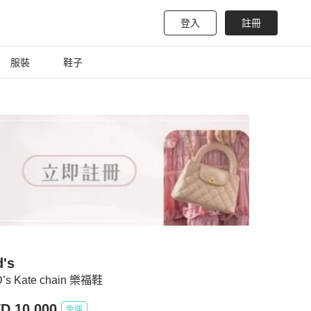
登入
註冊
服裝
鞋子
d's
’s Kate chain 樂福鞋
D 10,000
免運