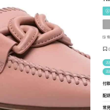
信
(
活
活
付
配
常