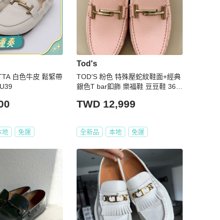
Tod's
SETTA 白色牛皮 鬆緊帶
TOD’S 粉色 特殊壓蛇紋鞋面+經典
U39
銀色T bar釦飾 樂福鞋 豆豆鞋 36.5
全新
00
TWD 12,999
本地
免運
全新品
本地
免運