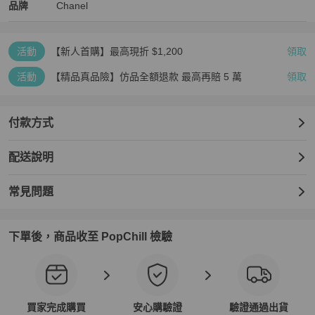
Chanel
Chanel
精品
推薦清單
女士錢包 / 小皮件
品牌介紹
品牌
Chanel
活動
【新人首購】最高現折 $1,200
領取
活動
【精品真品險】仿品全額退款 最高再賠 5 萬
領取
付款方式
配送說明
常見問題
下單後，商品收至 PopChill 檢驗
買家完成購買
安心購驗證
驗證通過出貨