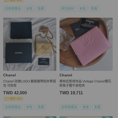
現折 800
近新閒置品
本地
免運
狀況良好
本地
免運
Chanel
Chanel
Chanel 琺瑯LOGO 鵝黃鏈帶短夾零錢
稀有近新保存品 Vintage Chanel櫻花
包 可斜背
粉魚子醬牛皮短夾
TWD 42,000
TWD 19,711
現折 800
近新閒置品
本地
免運
近新閒置品
香港
免運