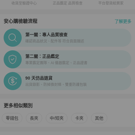
收貨至驗證中心
正品鑑定 品質檢查
平台發貨給買家
安心購檢驗流程
了解更多
PopChill拍拍圈正品驗證、安心購檢驗流程介紹
第一關：專人品質檢查
確認商品狀況、配件等 符合頁面描述
第二關：正品鑑定
專業鑑定團隊、AI 儀器鑑定、正品證書
90 天仿品退貨
出貨錄影、防掉換封條、雙重防護包裝
更多相似類別
更多
Chanel
女士錢包 / 小皮件
相似商品推薦
零錢包
長夾
中/短夾
卡夾
其他