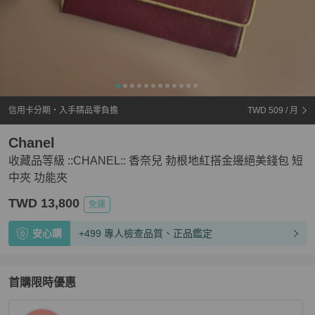
信用卡分期・入手精品零負擔
TWD 509
/ 月
Chanel
收藏品等級 ::CHANEL:: 香奈兒 勃根地紅搭金邊絕美錢包 短
中夾 功能夾
TWD 13,800
免運
安心購
+499 專人檢查品質、正品鑑定
首購限時優惠