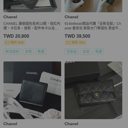
Chanel
Chanel
CHANEL 康朋錢包長夾13開，玫紅內
914intheair精品代購『全新全配』Ch
裡，卡位多，很新，配件有卡以及盒
anel 香奈兒 新款大ㄇ零錢包 黑金牛
子
短夾
TWD 20,800
TWD 39,500
現折 800
現折 800
狀況良好
本地
免運
全新品
本地
免運
Chanel
Chanel