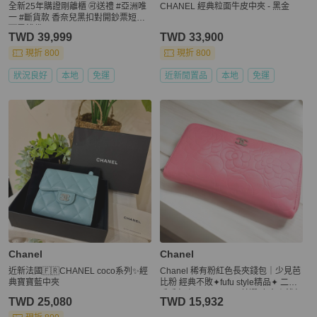
全新25年購證剛離櫃 🉑送禮 #亞洲唯
CHANEL 經典粒面牛皮中夾 - 黑金
一 #斷貨款 香奈兒黑扣對開鈔票短夾
🈶零錢袋
TWD 39,999
TWD 33,900
現折 800
現折 800
狀況良好
本地
免運
近新閒置品
本地
免運
Chanel
Chanel
近新法國🇫🇷CHANEL coco系列✨經
Chanel 稀有粉紅色長夾錢包｜少見芭
典寶寶藍中夾
比粉 經典不敗✦fufu style精品✦ 二手
香香包｜Vintage入門首選 皮夾｜錢包
TWD 25,080
TWD 15,932
｜長夾