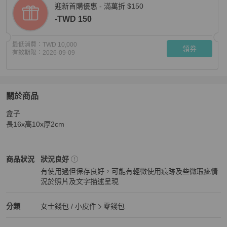
迎新首購優惠 - 滿萬折 $150
-TWD 150
最低消費：
TWD 10,000
領券
有效期限：
2026-09-09
關於商品
關於
盒子

收藏品等級 ::CHANEL:: 香奈兒 勃根地紅搭金邊絕美錢包
長16x高10x厚2cm
Chanel
女士錢包 / 小皮件
商品狀態與細節
商品狀況
狀況良好
有使用過但保存良好，可能有輕微使用痕跡及些微瑕疵情
況於照片及文字描述呈現
狀況良好
Chanel
女士錢包 / 小皮件
分類資訊
分類
女士錢包 / 小皮件
零錢包
女士錢包 / 小皮件
/
零錢包
推薦