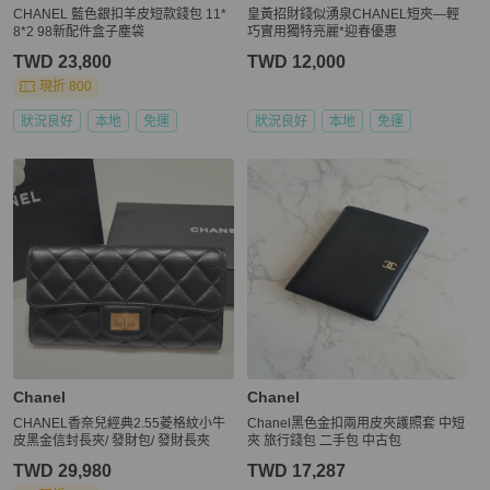
️CHANEL 藍色銀扣羊皮短款錢包 11*
皇黃招財錢似湧泉CHANEL短夾—輕
8*2 98新配件盒子塵袋
巧實用獨特亮麗*迎春優惠
TWD 23,800
TWD 12,000
現折 800
狀況良好
本地
免運
狀況良好
本地
免運
Chanel
Chanel
CHANEL香奈兒經典2.55菱格紋小牛
Chanel黑色金扣兩用皮夾護照套 中短
皮黑金信封長夾/ 發財包/ 發財長夾
夾 旅行錢包 二手包 中古包
TWD 29,980
TWD 17,287