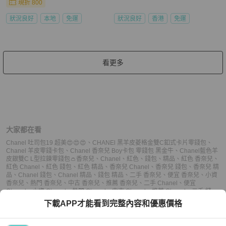
現折 800
狀況良好
本地
免運
狀況良好
香港
免運
看更多
大家都在看
Chanel 吐司包19 超美😍😍😍
、
CHANEl 黑羊皮菱格金雙C釦式卡片零錢包
、
Chanel 羊皮零錢卡包
、
Chanel 香奈兒 Boy卡包 零錢包 黑金牛
、
Chanel藍色羊
皮銀雙C L型拉鍊零錢包👛
香奈兒
、
Chanel
、
紅色
、
錢包
、
精品
、
紅色 香奈兒
、
紅色 Chanel
、
紅色 錢包
、
紅色 精品
、
香奈兒 Chanel
、
香奈兒 錢包
、
香奈兒 精
品
、
Chanel 錢包
、
Chanel 精品
、
錢包 精品
、
二手 香奈兒
、
便宜 香奈兒
、
小資
香奈兒
、
熱門 香奈兒
、
中古 香奈兒
、
推薦 香奈兒
、
二手 Chanel
、
便宜
Chanel
、
小資 Chanel
、
熱門 Chanel
、
中古 Chanel
、
推薦 Chanel
、
二手 錢
包
、
便宜 錢包
、
小資 錢包
、
熱門 錢包
、
中古 錢包
、
推薦 錢包
、
二手 精品
、
便
下載APP才能看到完整內容和優惠價格
宜 精品
、
小資 精品
、
熱門 精品
、
中古 精品
、
推薦 精品