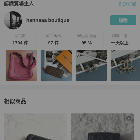
認識賣場主人
逛逛賣場
PopChill 拍拍圈嚴選賣家
hannaaa boutique
介紹
hannaaa boutique
追蹤
商品數
商品售出
安心購通過
聊聊回覆
1704 件
97 件
95 %
一天以上
相似商品
更多相似
Chanel
女士錢包 / 小皮件
推薦精品