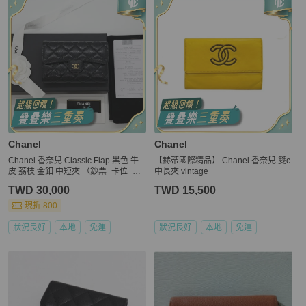
Chanel
Chanel
Chanel 香奈兒 Classic Flap 黑色 牛
【赫蒂國際精品】 Chanel 香奈兒 雙c
皮 荔枝 金釦 中短夾 （鈔票+卡位+零
中長夾 vintage
錢位）
TWD 30,000
TWD 15,500
現折 800
狀況良好
本地
免運
狀況良好
本地
免運