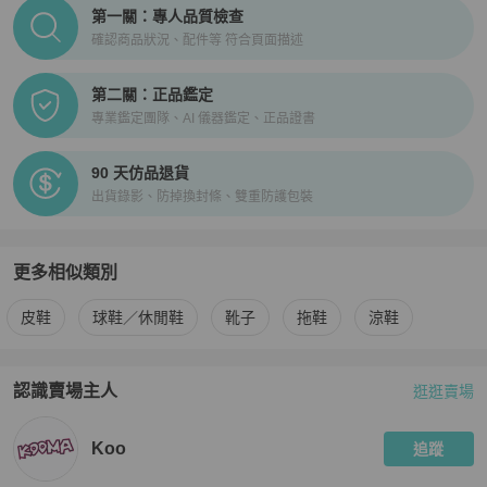
PopChill拍拍圈正品驗證、安心購檢驗流程介紹
第一關：專人品質檢查
確認商品狀況、配件等 符合頁面描述
第二關：正品鑑定
專業鑑定團隊、AI 儀器鑑定、正品證書
90 天仿品退貨
出貨錄影、防掉換封條、雙重防護包裝
更多相似類別
更多
Louis Vuitton
男鞋
相似商品推薦
皮鞋
球鞋／休閒鞋
靴子
拖鞋
涼鞋
認識賣場主人
逛逛賣場
PopChill 拍拍圈嚴選賣家
Koo
介紹
Koo
追蹤