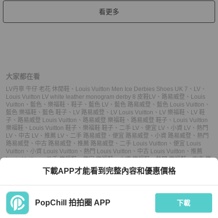
看更多
大家都在看
LV丹寧 牛仔 老花 休閒鞋
、
Louis Vuitton Men Ice Derbies Shoes UK 7
、
LV
、
Louis Vuitton LV white leather monogram derby 8 皮鞋
LV
、
路易威登
、
Louis
Vuitton
、
藍色
、
樂福鞋
、
鞋子
、
藍色 LV
、
藍色 路易威登
、
藍色 Louis Vuitton
、
藍色 樂福鞋
、
藍色 鞋子
、
LV 路易威登
、
LV Louis Vuitton
、
LV 樂福鞋
、
LV 鞋
子
、
路易威登 Louis Vuitton
、
路易威登 樂福鞋
、
路易威登 鞋子
、
Louis Vuitton
樂福鞋
、
Louis Vuitton 鞋子
、
樂福鞋 鞋子
、
二手 LV
、
便宜 LV
、
小資 LV
、
熱門
LV
、
中古 LV
、
推薦 LV
、
二手 路易威登
、
便宜 路易威登
、
小資 路易威登
、
熱門
路易威登
、
中古 路易威登
、
推薦 路易威登
、
二手 Louis Vuitton
、
便宜 Louis
Vuitton
、
小資 Louis Vuitton
、
熱門 Louis Vuitton
、
中古 Louis Vuitton
、
推薦
Louis Vuitton
、
二手 樂福鞋
、
便宜 樂福鞋
、
小資 樂福鞋
、
熱門 樂福鞋
、
中古 樂
福鞋
、
推薦 樂福鞋
、
二手 鞋子
、
便宜 鞋子
、
小資 鞋子
、
熱門 鞋子
、
中古 鞋
下載APP才能看到完整內容和優惠價格
子
、
推薦 鞋子
PopChill 拍拍圈 APP
下載