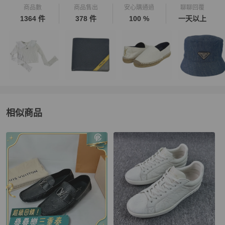
商品數
商品售出
安心購通過
聊聊回覆
1364 件
378 件
100 %
一天以上
相似商品
更多相似
Louis Vuitton
男鞋
推薦精品