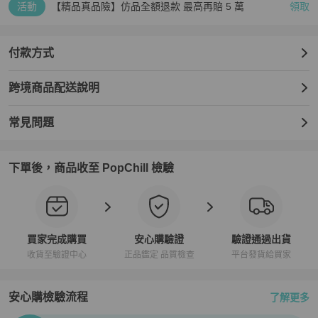
活動
【精品真品險】仿品全額退款 最高再賠 5 萬
領取
付款方式
跨境商品配送說明
常見問題
下單後，商品收至 PopChill 檢驗
買家完成購買
安心購驗證
驗證通過出貨
收貨至驗證中心
正品鑑定 品質檢查
平台發貨給買家
安心購檢驗流程
了解更多