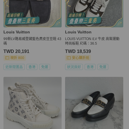
Louis Vuitton
Louis Vuitton
99新LV路易威登藏藍色麂皮豆豆鞋 43
LOUIS VUITTON /LV 牛皮 高幫運動
碼
時尚板鞋 尺碼：36.5
TWD 20,191
TWD 18,539
現折 800
安心購折抵
近新閒置品
香港
免運
狀況良好
香港
免運