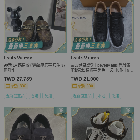
Louis Vuitton
Louis Vuitton
99新 LV 路易威登樂福厚底鞋 尺碼 37
👜LV路易威登｜beverly hills 浮雕滿
無附件
印新款松糕板鞋 黑色 ｜尺寸8碼｜99
新僅試穿一次
TWD 27,789
TWD 21,000
現折 800
現折 800
近新閒置品
香港
免運
近新閒置品
本地
免運