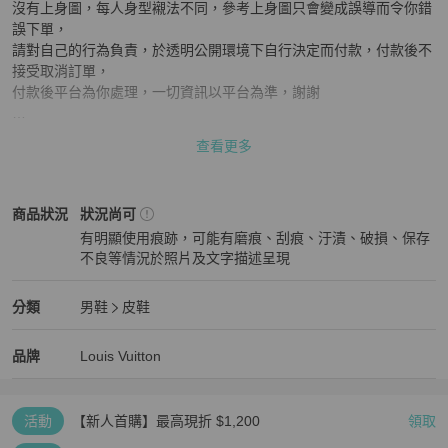
沒有上身圖，每人身型襯法不同，參考上身圖只會變成誤導而令你錯
誤下單，

請對自己的行為負責，於透明公開環境下自行決定而付款，付款後不
接受取消訂單，

付款後平台為你處理，一切資訊以平台為準，謝謝

注意：有磨損

查看更多
顏色：深藍色

Louis Vuitton
男鞋
商品狀態與細節
商品狀況
狀況尚可
產品尺寸 (人手量度有可能存在1-2cm 誤差)：5.5

有明顯使用痕跡，可能有磨痕、刮痕、汙漬、破損、保存
不良等情況於照片及文字描述呈現
配件：—
狀況尚可
Louis Vuitton
男鞋
分類資訊
分類
男鞋
皮鞋
男鞋
/
皮鞋
推薦
Louis Vuitton
Louis Vuitton
精品
推薦清單
男鞋
品牌介紹
品牌
Louis Vuitton
活動
【新人首購】最高現折 $1,200
領取