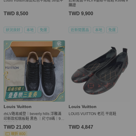
Louis Vuitton漆皮紅色平底鞋 38號半
近新閒置💚#Lv #墨綠平底鞋 #38碼 #
購證
TWD 8,500
TWD 9,900
狀況良好
本地
免運
近新閒置品
本地
免運
Louis Vuitton
Louis Vuitton
👜LV路易威登｜beverly hills 浮雕滿
LOUIS VUITTON 老花 平底鞋
印新款松糕板鞋 黑色 ｜尺寸8碼｜99
新僅試穿一次
TWD 21,000
TWD 4,847
現折 800