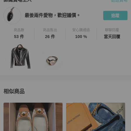
逛逛賣場
PopChill 拍拍圈嚴選賣家
最後兩件愛物，歡迎議價。
介紹
最後兩件愛物，歡迎議價。
追蹤
商品數
商品售出
安心購通過
聊聊回覆
53 件
26 件
100 %
當天回覆
相似商品
更多相似
Louis Vuitton
女鞋
推薦精品