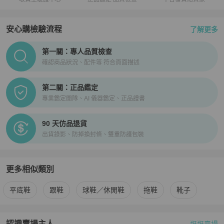
安心購檢驗流程
了解更多
PopChill拍拍圈正品驗證、安心購檢驗流程介紹
第一關：專人品質檢查
確認商品狀況、配件等 符合頁面描述
第二關：正品鑑定
專業鑑定團隊、AI 儀器鑑定、正品證書
90 天仿品退貨
出貨錄影、防掉換封條、雙重防護包裝
更多相似類別
更多
Louis Vuitton
女鞋
相似商品推薦
平底鞋
跟鞋
球鞋／休閒鞋
拖鞋
靴子
認識賣場主人