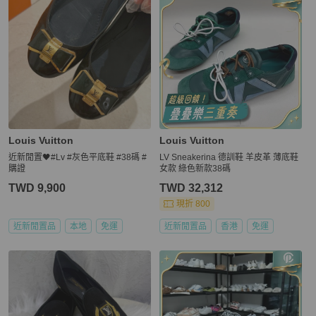
Louis Vuitton
Louis Vuitton
近新閒置🖤#Lv #灰色平底鞋 #38碼 #
LV Sneakerina 德訓鞋 羊皮革 薄底鞋
購證
女款 綠色新款38碼
TWD 9,900
TWD 32,312
現折 800
近新閒置品
本地
免運
近新閒置品
香港
免運