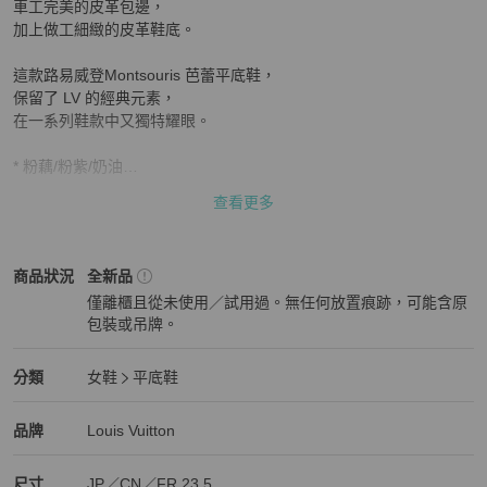
車工完美的皮革包邊，

加上做工細緻的皮革鞋底。

這款路易威登Montsouris 芭蕾平底鞋，

保留了 LV 的經典元素，

在一系列鞋款中又獨特耀眼。

* 粉藕/粉紫/奶油

* 印花/皮革/金屬

查看更多
* 品牌標誌金屬飾片

* 印花鞋面和皮革鞋底

* Made in Italy

Louis Vuitton
女鞋
商品狀態與細節
商品狀況
全新品
* 尺寸：37.5 

僅離櫃且從未使用／試用過。無任何放置痕跡，可能含原
* 全新品，非近期購入，但從未使用過，鞋盒有輕微壓痕。

包裝或吊牌。
全新品
#路易威登

#芭蕾平底鞋

Louis Vuitton
女鞋
分類資訊
分類
女鞋
平底鞋
#LV

女鞋
/
平底鞋
推薦
#Louis Vuitton
Louis Vuitton
Louis Vuitton
精品
推薦清單
女鞋
品牌介紹
品牌
Louis Vuitton
尺寸
JP／CN／FR
23.5