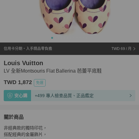
信用卡分期・入手精品零負擔
TWD 69
/ 月
Louis Vuitton
LV 全新Montsouris Flat Ballerina 芭蕾平底鞋
TWD 1,872
免運
安心購
+499 專人檢查品質、正品鑑定
關於商品
關於
非經典款的獨特印花，

LV 全新Montsouris Flat Ballerina 芭蕾平底鞋
商品詳情與
搭配經典的金屬飾片，
