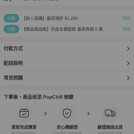
活動
【新人首購】最高現折 $1,200
領取
活動
【精品真品險】仿品全額退款 最高再賠 5 萬
領取
付款方式
配送說明
常見問題
下單後，商品收至 PopChill 檢驗
買家完成購買
安心購驗證
驗證通過出貨
收貨至驗證中心
正品鑑定 品質檢查
平台發貨給買家