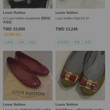
Louis Vuitton
Louis Vuitton
LV Louis Vuitton sneakerina 運動鞋/
Louis Vuitton Flats EU 37
休閒鞋
TWD 33,000
TWD 13,248
現折 800
全新品
本地
免運
狀況良好
香港
免運
Louis Vuitton
Louis Vuitton