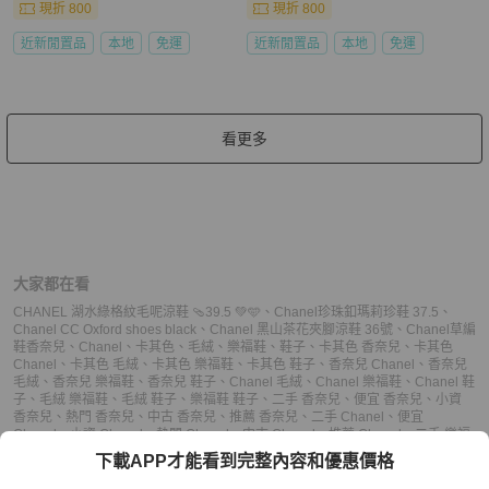
現折 800
現折 800
近新閒置品
本地
免運
近新閒置品
本地
免運
看更多
大家都在看
CHANEL 湖水綠格紋毛呢涼鞋 🩴39.5 💚🩵
、
Chanel珍珠釦瑪莉珍鞋 37.5
、
Chanel CC Oxford shoes black
、
Chanel 黑山茶花夾腳涼鞋 36號
、
Chanel草編
鞋
香奈兒
、
Chanel
、
卡其色
、
毛絨
、
樂福鞋
、
鞋子
、
卡其色 香奈兒
、
卡其色
Chanel
、
卡其色 毛絨
、
卡其色 樂福鞋
、
卡其色 鞋子
、
香奈兒 Chanel
、
香奈兒
毛絨
、
香奈兒 樂福鞋
、
香奈兒 鞋子
、
Chanel 毛絨
、
Chanel 樂福鞋
、
Chanel 鞋
子
、
毛絨 樂福鞋
、
毛絨 鞋子
、
樂福鞋 鞋子
、
二手 香奈兒
、
便宜 香奈兒
、
小資
香奈兒
、
熱門 香奈兒
、
中古 香奈兒
、
推薦 香奈兒
、
二手 Chanel
、
便宜
Chanel
、
小資 Chanel
、
熱門 Chanel
、
中古 Chanel
、
推薦 Chanel
、
二手 樂福
鞋
、
便宜 樂福鞋
、
小資 樂福鞋
、
熱門 樂福鞋
、
中古 樂福鞋
、
推薦 樂福鞋
、
二手
下載APP才能看到完整內容和優惠價格
鞋子
、
便宜 鞋子
、
小資 鞋子
、
熱門 鞋子
、
中古 鞋子
、
推薦 鞋子