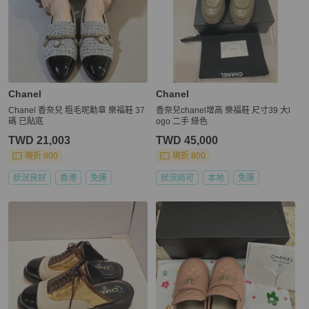
Chanel
Chanel
Chanel 香奈兒 粗毛呢勳章 樂福鞋 37
香奈兒chanel增高 樂福鞋 尺寸39 大l
碼 已貼底
ogo 二手 綠色
TWD 21,003
TWD 45,000
現折 800
現折 800
狀況良好
香港
免運
狀況尚可
本地
免運