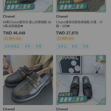
Chanel
Chanel
99新Chanel香奈兒 愛心扣樂福鞋 38.
Chanel香奈兒粉色樂福鞋 尺碼：37
5碼 試穿痕跡🧡
碼，S印🧡
TWD 46,449
TWD 27,870
現折 800
現折 800
近新閒置品
香港
免運
全新品
香港
免運
Chanel
Chanel