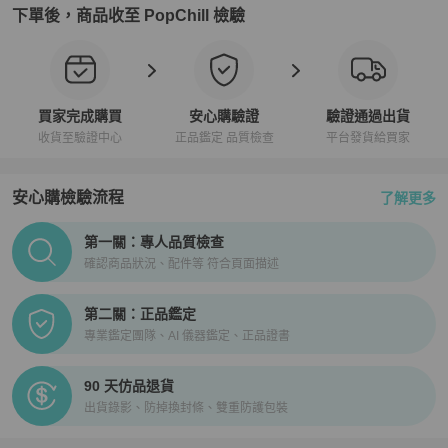
下單後，商品收至 PopChill 檢驗
買家完成購買
安心購驗證
驗證通過出貨
收貨至驗證中心
正品鑑定 品質檢查
平台發貨給買家
安心購檢驗流程
了解更多
PopChill拍拍圈正品驗證、安心購檢驗流程介紹
第一關：專人品質檢查
確認商品狀況、配件等 符合頁面描述
第二關：正品鑑定
專業鑑定團隊、AI 儀器鑑定、正品證書
90 天仿品退貨
出貨錄影、防掉換封條、雙重防護包裝