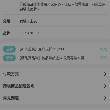
僅離櫃且從未使用／試用過。無任何放置痕跡，可能含原
包裝或吊牌。
全新品
JIL SANDER
女裝
分類資訊
分類
女裝
上衣
女裝
/
上衣
推薦
JIL SANDER
JIL SANDER
精品
推薦清單
女裝
品牌介紹
品牌
JIL SANDER
活動
【新人首購】最高現折 $1,200
領取
活動
【精品真品險】仿品全額退款 最高再賠 5 萬
領取
付款方式
跨境商品配送說明
常見問題