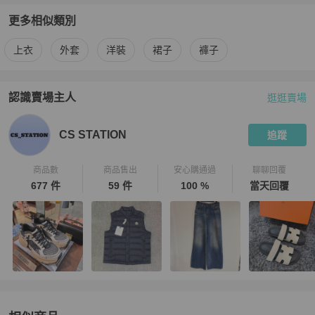
更多相似類別
更多
JIL SANDER
女裝
相似商品推薦
上衣
外套
洋裝
裙子
褲子
認識賣場主人
逛逛賣場
PopChill 拍拍圈嚴選賣家
CS STATION
介紹
CS STATION
追蹤
商品數
商品售出
安心購通過
聊聊回覆
677 件
59 件
100 %
當天回覆