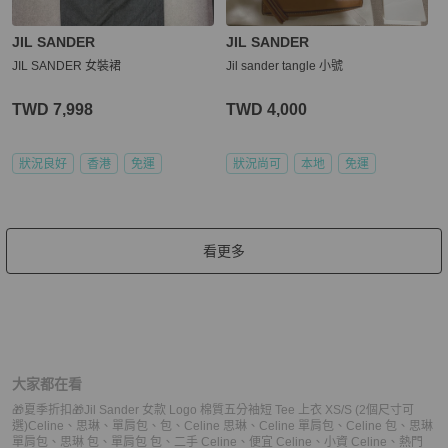
JIL SANDER
JIL SANDER
JIL SANDER 女裝裙
Jil sander tangle 小號
TWD 7,998
TWD 4,000
狀況良好
香港
免運
狀況尚可
本地
免運
看更多
大家都在看
🎁夏季折扣🎁Jil Sander 女款 Logo 棉質五分袖短 Tee 上衣 XS/S (2個尺寸可
選)
Celine
、
思琳
、
單肩包
、
包
、
Celine 思琳
、
Celine 單肩包
、
Celine 包
、
思琳
單肩包
、
思琳 包
、
單肩包 包
、
二手 Celine
、
便宜 Celine
、
小資 Celine
、
熱門