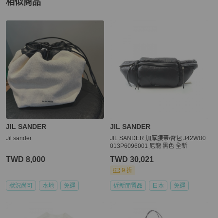
相似商品
更多相似
JIL SANDER
女裝
推薦精品
JIL SANDER
JIL SANDER
Jil sander
JIL SANDER 加厚腰帶/臀包 J42WB0
013P6096001 尼龍 黑色 全新
TWD 8,000
TWD 30,021
9 折
狀況尚可
本地
免運
近新閒置品
日本
免運