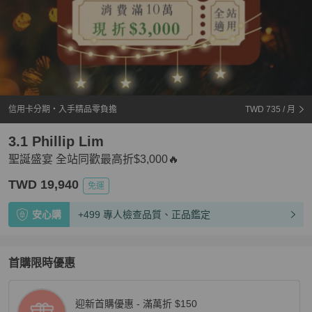
信用卡分期・入手精品零負擔
TWD 735
/ 月
3.1 Phillip Lim
聖誕盛宴 全站同歡最高折$3,000🔥
TWD 19,940
免運
安心購
+499 專人檢查品質、正品鑑定
首購限時優惠
迎新首購優惠 - 滿萬折 $150