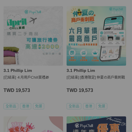
3.1 Phillip Lim
3.1 Phillip Lim
[已結束] ４月用戶Chill賞禮🎁
[已結束] [香港限定] 仲夏の商戶衝刺戰
TWD 19,573
TWD 19,573
全新品
香港
免運
全新品
香港
免運