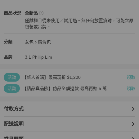
-

3.1 Phillip Lim
女包
商品狀態與細節
商品狀況
全新品
僅離櫃且從未使用／試用過。無任何放置痕跡，可能含原
📍 立即到 APP →【我的 → 優惠券】領取優惠

包裝或吊牌。
活動只到 12/31 23:59——趁還來的及，快衝一波

全新品
- 此優惠適用全站商品。

3.1 Phillip Lim
女包
分類資訊
分類
女包
肩背包
- 優惠碼只適用滿 $20,000 / $40,000 / $100,000 之訂單。

女包
/
肩背包
推薦
- 每次交易只可使用一個優惠碼。

3.1 Phillip Lim
3.1 Phillip Lim
精品
推薦清單
女包
品牌介紹
品牌
3.1 Phillip Lim
- 如有任何爭議，PopChill 保留最終決定權。
活動
【新人首購】最高現折 $1,200
領取
活動
【精品真品險】仿品全額退款 最高再賠 5 萬
領取
付款方式
配送說明