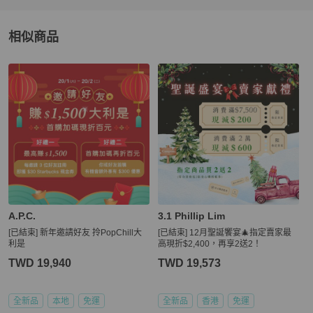
相似商品
更多相似
3.1 Phillip Lim
女包
推薦精品
A.P.C.
3.1 Phillip Lim
[已結束] 新年邀請好友 拎PopChill大
[已結束] 12月聖誕饗宴🎄指定賣家最
利是
高現折$2,400，再享2送2！
TWD 19,940
TWD 19,573
全新品
本地
免運
全新品
香港
免運