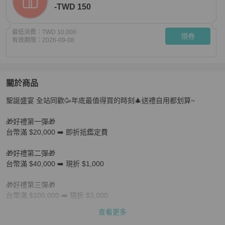
-TWD 150
最低消費：
TWD 10,000
領券
有效期限：
2026-09-08
關於商品
關於
聖誕盛宴 全站同歡🥳年底最值得買的時刻🎄送禮自用都划算~

聖誕盛宴 全站同歡最高折$3,000🔥
商品詳情與購買須知
🎁好禮第一彈🎁

台幣滿 $20,000 ➡️ 即折抵鑑定費

🎁好禮第二彈🎁

台幣滿 $40,000 ➡️ 現折 $1,000

🎁好禮第三彈🎁

台幣滿 $100,000 ➡️ 現折 $3,000

查看更多
把精品當禮物送出超有誠意❤️
