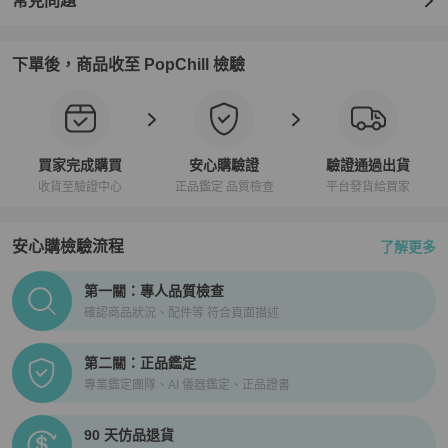
常見問題
下單後，商品收至 PopChill 檢驗
買家完成購買
安心購驗證
驗證通過出貨
收貨至驗證中心
正品鑑定 品質檢查
平台發貨給買家
安心購檢驗流程
了解更多
PopChill拍拍圈正品驗證、安心購檢驗流程介紹
第一關：專人品質檢查
確認商品狀況、配件等 符合頁面描述
第二關：正品鑑定
專業鑑定團隊、AI 儀器鑑定、正品證書
90 天仿品退貨