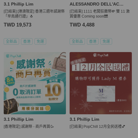
3.1 Phillip Lim
ALESSANDRO DELL'ACQUA
[已結束] [港澳限定] 香港三週年感謝祭
[已結束] 1111 老闆狂撒幣💸 雙 11 激
「早鳥通行證」🐧
賞優惠 Coming soon🔜
TWD 19,573
TWD 4,488
全新品
香港
免運
全新品
香港
免運
3.1 Phillip Lim
3.1 Phillip Lim
[香港限定] 感謝祭 - 商戶再賞🥳
[已結束] PopChill 12月全民送禮💕