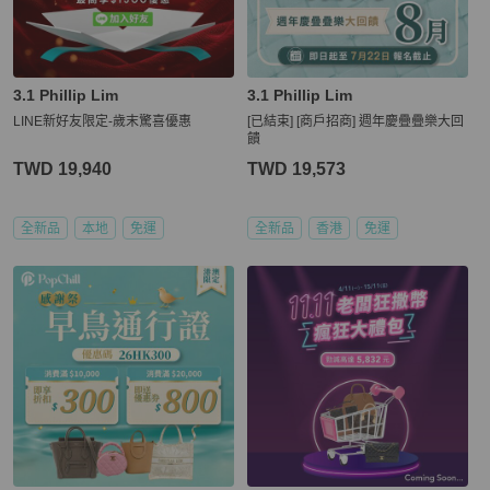
3.1 Phillip Lim
3.1 Phillip Lim
LINE新好友限定-歲末驚喜優惠
[已結束] [商戶招商] 週年慶疊疊樂大回
饋
TWD 19,940
TWD 19,573
全新品
本地
免運
全新品
香港
免運