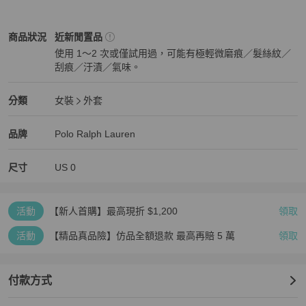
Polo Ralph Lauren
女裝
商品狀態與細節
商品狀況
近新閒置品
使用 1～2 次或僅試用過，可能有極輕微磨痕／髮絲紋／
刮痕／汙漬／氣味。
近新閒置品
Polo Ralph Lauren
女裝
分類資訊
分類
女裝
外套
女裝
/
外套
推薦
Polo Ralph Lauren
Polo Ralph Lauren
精品
推薦清單
女裝
品牌介紹
品牌
Polo Ralph Lauren
尺寸
US
0
活動
【新人首購】最高現折 $1,200
領取
活動
【精品真品險】仿品全額退款 最高再賠 5 萬
領取
付款方式