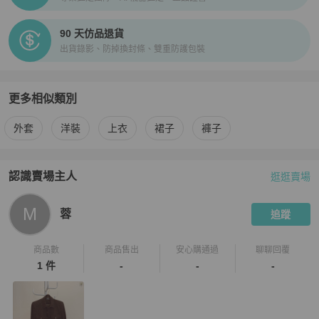
90 天仿品退貨
出貨錄影、防掉換封條、雙重防護包裝
更多相似類別
更多
Polo Ralph Lauren
女裝
相似商品推薦
外套
洋裝
上衣
裙子
褲子
認識賣場主人
逛逛賣場
PopChill 拍拍圈嚴選賣家
蓉
介紹
M
蓉
追蹤
商品數
商品售出
安心購通過
聊聊回覆
1 件
-
-
-