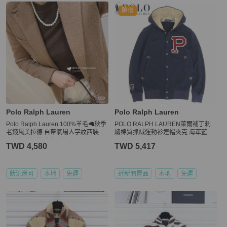
降價
Polo Ralph Lauren
Polo Ralph Lauren
Polo Ralph Lauren 100%羊毛🦙秋季
POLO RALPH LAUREN萊爾補丁刺
老錢風美拉德 自帶氣場人字紋西裝外
繡棉質抓絨運動衫連帽夾克 海軍藍 X
套，鄭秀妍最愛的品牌
S
TWD 4,580
TWD 5,417
狀況尚可
本地
免運
近新閒置品
本地
免運