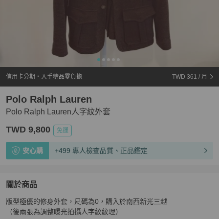
信用卡分期・入手精品零負擔
TWD 361
/ 月
Polo Ralph Lauren
Polo Ralph Lauren人字紋外套
TWD 9,800
免運
安心購
+499 專人檢查品質、正品鑑定
關於商品
關於
版型極優的修身外套，尺碼為0，購入於南西新光三越

Polo Ralph Lauren人字紋外套
商品詳情與購買須知
（後兩張為調整曝光拍攝人字紋紋理）