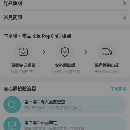
配送說明
常見問題
下單後，商品收至 PopChill 檢驗
買家完成購買
安心購驗證
驗證通過出貨
收貨至驗證中心
正品鑑定 品質檢查
平台發貨給買家
安心購檢驗流程
了解更多
PopChill拍拍圈正品驗證、安心購檢驗流程介紹
第一關：專人品質檢查
確認商品狀況、配件等 符合頁面描述
第二關：正品鑑定
專業鑑定團隊、AI 儀器鑑定、正品證書