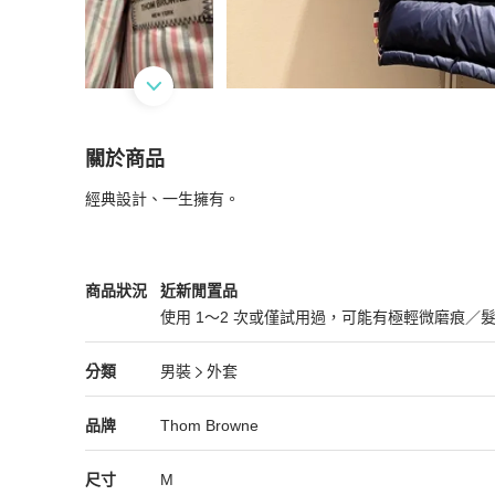
關於商品
關於
經典設計、一生擁有。
Thom Browne
商品詳情與購買須知
Thom Browne
男裝
商品狀態與細節
商品狀況
近新閒置品
使用 1～2 次或僅試用過，可能有極輕微磨痕／
近新閒置品
Thom Browne
男裝
分類資訊
分類
男裝
外套
男裝
/
外套
推薦
Thom Browne
Thom Browne
精品
推薦清單
男裝
品牌介紹
品牌
Thom Browne
尺寸
M