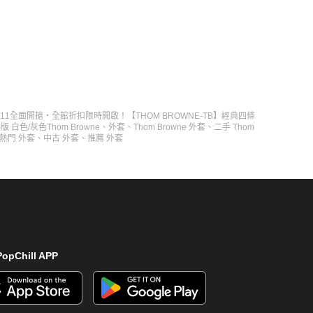
 雙11全面開搶・全館折扣限時開啟！【THOM BROWNE-TB】經典四條
OS版 白色/灰色
Thom Browne
、
外套
、
Thom Browne 外套
、
二手 Thom
熱門 外套
、
中古 外套
、
推薦 外套
opChill APP