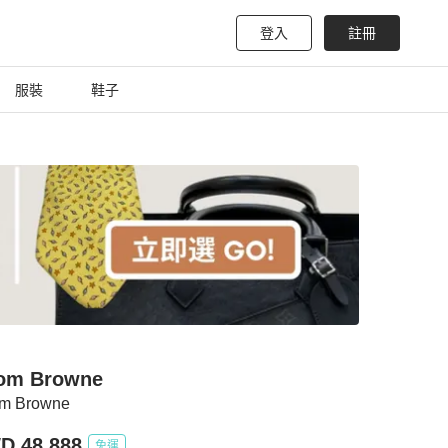
登入
註冊
服裝
鞋子
om Browne
m Browne
D 48,888
免運