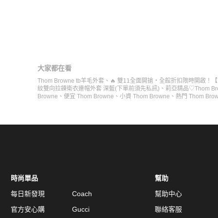
大家都在看
Thom Browne tb羊毛外套
、
🔥 雙11全面開搶・全館折扣限時開啟！【
紋雙向拉鍊衛衣連帽外套 深藍(下單前須先私訊)
、
莉亞精品♡Thom B
Browne
、
便宜 Thom Browne
、
小資 Thom Browne
、
熱門 Thom Bro
時尚單品
幫助
每日新發現
Coach
幫助中心
官方安心購
Gucci
聯絡客服