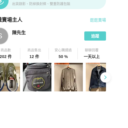
出貨錄影、防掉換封條、雙重防護包裝
識賣場主人
逛逛賣場
pChill 拍拍圈嚴選賣家
陳先生
介紹
陳先生
S
追蹤
商品數
商品售出
安心購通過
聊聊回覆
202 件
12 件
50 %
一天以上