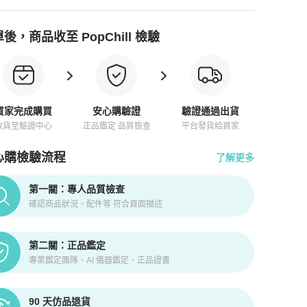
後，商品收至 PopChill 檢驗
買家完成購買
安心購驗證
驗證通過出貨
收貨至驗證中心
正品鑑定 品質檢查
平台發貨給買家
心購檢驗流程
了解更多
pChill拍拍圈正品驗證、安心購檢驗流程介紹
第一關：專人品質檢查
確認商品狀況、配件等 符合頁面描述
第二關：正品鑑定
專業鑑定團隊、AI 儀器鑑定、正品證書
90 天仿品退貨