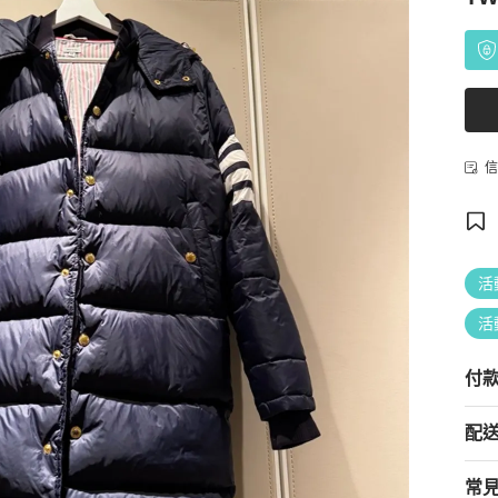
信
活
活
付
配
常