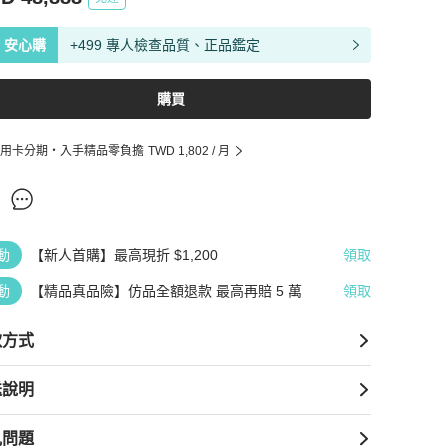
安心購
+499 專人檢查品質、正品鑑定
購買
用卡分期・入手精品零負擔
TWD 1,802
/ 月
動
【新人首購】最高現折 $1,200
領取
動
【精品真品險】仿品全額退款 最高再賠 5 萬
領取
款方式
送說明
見問題