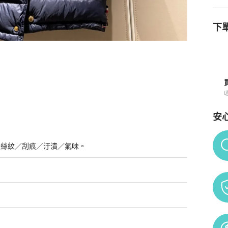
下單
安
Po
髮絲紋／刮痕／汙漬／氣味。