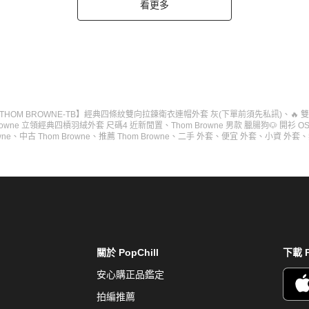
看更多
THOM BROWNE-TB】經典四條紋雙向拉鍊衛衣連帽外套 灰(下單前須先私訊)
、
🔥
rowne 立領經典四槓羽絨外套 尺碼4 近新閒置
、
Thom Browne 男款 臘腸狗🐶 開衫 
wne
、
中古 Thom Browne
、
推薦 Thom Browne
、
二手 外套
、
便宜 外套
、
小資 外套
、
關於 PopChill
下載 P
安心購正品鑑定
拍編推薦