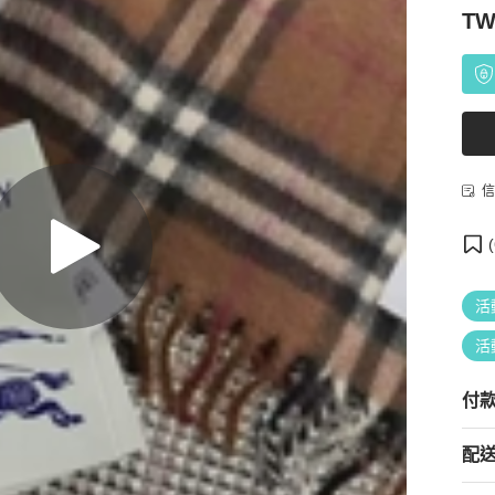
TW
信
(
活
活
付
配