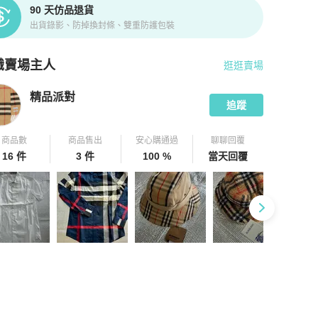
90 天仿品退貨
出貨錄影、防掉換封條、雙重防護包裝
識賣場主人
逛逛賣場
pChill 拍拍圈嚴選賣家
精品派對
介紹
精品派對
追蹤
商品數
商品售出
安心購通過
聊聊回覆
16 件
3 件
100 %
當天回覆