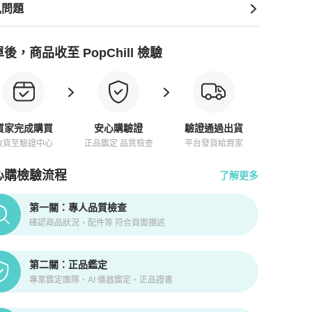
見問題
後，商品收至 PopChill 檢驗
買家完成購買
安心購驗證
驗證通過出貨
收貨至驗證中心
正品鑑定 品質檢查
平台發貨給買家
心購檢驗流程
了解更多
pChill拍拍圈正品驗證、安心購檢驗流程介紹
第一關：專人品質檢查
確認商品狀況、配件等 符合頁面描述
第二關：正品鑑定
專業鑑定團隊、AI 儀器鑑定、正品證書