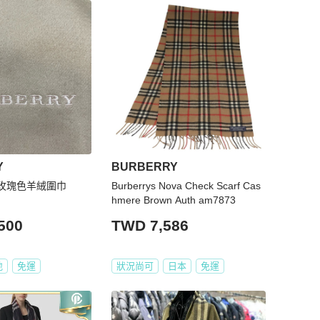
Y
BURBERRY
ry玫瑰色羊絨圍巾
Burberrys Nova Check Scarf Cas
hmere Brown Auth am7873
500
TWD 7,586
地
免運
狀況尚可
日本
免運