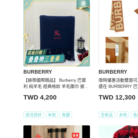
BURBERRY
BURBERRY
【赫蒂國際精品】 Burberry 巴寶
限時優惠活動雙面可
利 純羊毛 經典格紋 羊毛圍巾 披肩
還在 BURBERRY 
流蘇 頸巾 保暖毯 vintage
O羊毛圍巾BURBERR
TWD 4,200
TWD 12,300
性 /男性 材質 羊毛
狀況良好
本地
免運
全新品
本地
免