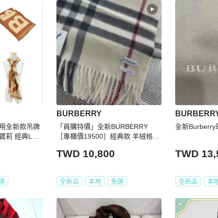
BURBERRY
BURBERR
用全新款吊牌
「員購特價」全新BURBERRY
全新Burber
巴寶莉 經典LOG
［專櫃價19500］經典款 羊絨格紋
Y 巴寶莉 女
圍巾 博柏利圍巾
TWD 10,800
TWD 13,
運
全新品
本地
免運
全新品
本