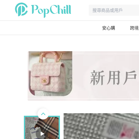
安心購
跨境