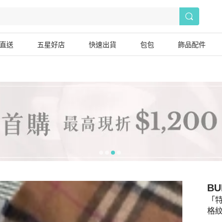
直送
五星好店
快速出貨
包包
飾品配件
BU
「特
格紋