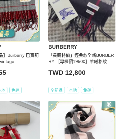
Y
BURBERRY
Burberry 巴寶莉
「員購特價」經典款全新BURBER
ntage
RY ［專櫃價19500］羊絨格紋圍
巾 博柏利克什米爾圍巾
55
TWD 12,800
本地
免運
全新品
本地
免運