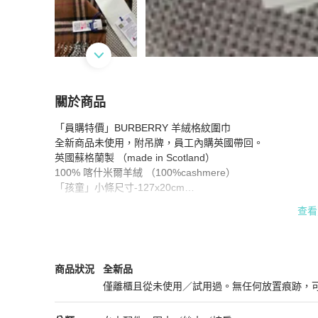
關於商品
關於
「員購特價」BURBERRY 羊絨格紋圍巾

「特價」（童）全新BURBERRY ［專櫃價122
全新商品未使用，附吊牌，員工內購英國帶回。

英國蘇格蘭製 （made in Scotland）

100% 喀什米爾羊絨 （100%cashmere）

「孩童」小條尺寸-127x20cm

同款不同色官網販售價格12200元

查看
*商品皆為，英國親自帶回實拍圖

*部分商品為員工內購，在標籤上有紅點（可簡易用酒

精、去光水除掉）

*因員購只有商品，無其他配件，包裝袋、票據等
BURBERRY
女士配件
商品狀態與細節
商品狀況
全新品
僅離櫃且從未使用／試用過。無任何放置痕跡，
全新品