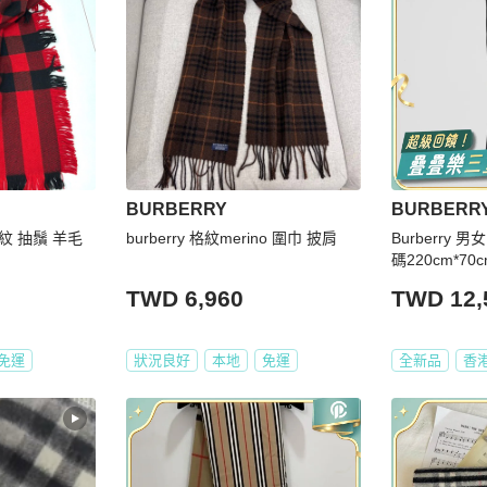
BURBERRY
BURBERR
格紋 抽鬚 羊毛
burberry 格紋merino 圍巾 披肩
Burberry
碼220cm*70
TWD 6,960
TWD 12,
免運
狀況良好
本地
免運
全新品
香