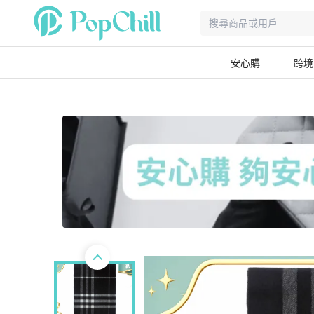
安心購
跨境