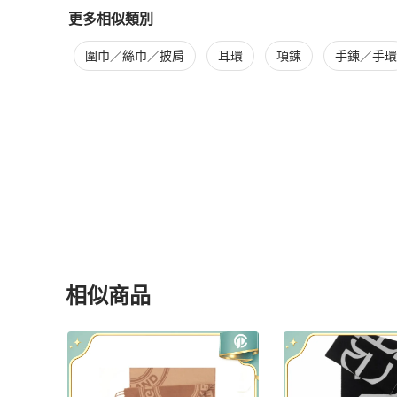
更多相似類別
更多
BURBERRY
女士配件
相似商品推薦
圍巾／絲巾／披肩
耳環
項鍊
手鍊／手環
相似商品
更多相似
BURBERRY
女士配件
推薦精品