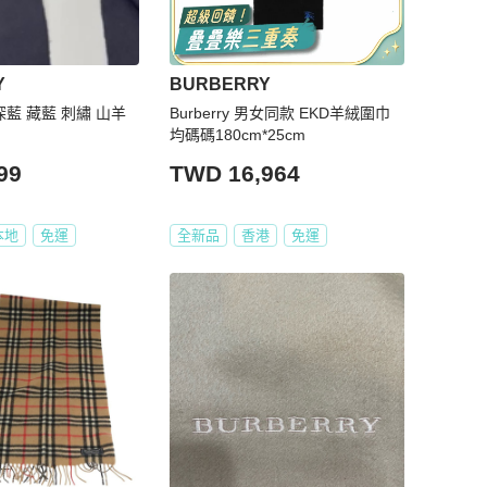
Y
BURBERRY
 深藍 藏藍 刺繡 山羊
Burberry 男女同款 EKD羊絨圍巾
均碼碼180cm*25cm
99
TWD 16,964
本地
免運
全新品
香港
免運