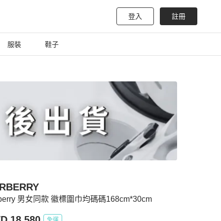
登入
註冊
服裝
鞋子
RBERRY
rberry 男女同款 徽標圍巾均碼碼168cm*30cm
D 18,580
免運