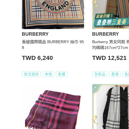
BURBERRY
BURBERRY
香緹國際精品 BURBERRY 絲巾 95
Burberry 男女同
8
均碼碼167cm*27cm
TWD 6,240
TWD 12,521
狀況良好
本地
免運
全新品
香港
免