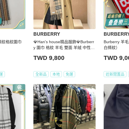
BURBERRY
BURBERR
款 條紋格紋圍巾
💎Han's house精品服飾💎Burberr
Burberry
y 圍巾 格紋 羊毛 雙面 羊絨 中性 1
白條紋）
68X30 蘇格蘭制 現貨 原價20300
TWD 9,800
TWD 9,0
運
全新品
本地
免運
近新閒置品