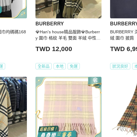
BURBERRY
BURBERR
紋圍巾均碼碼168
💎Han's house精品服飾💎Burberr
BURBERRY
y 圍巾 格紋 羊毛 雙面 羊絨 中性 2
絨 圍巾 披肩
00X52 蘇格蘭制 現貨 原價25900
TWD 12,000
TWD 6,9
運
全新品
本地
免運
狀況良好