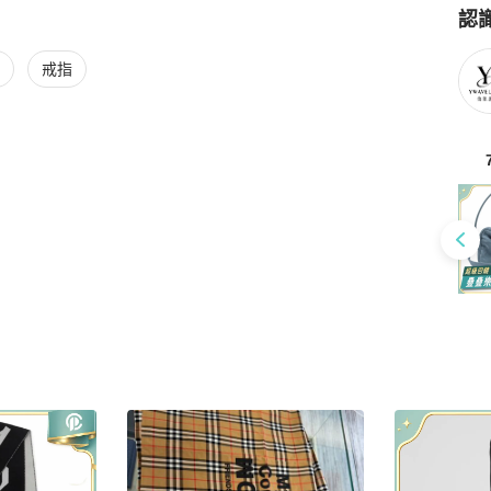
認
Po
戒指