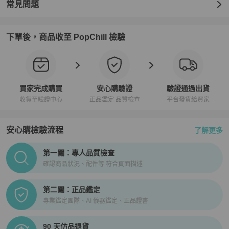
常見問題
下單後，商品收至 PopChill 檢驗
買家完成購買
安心購驗證
驗證通過出貨
收貨至驗證中心
正品鑑定 品質檢查
平台發貨給買家
安心購檢驗流程
了解更多
PopChill拍拍圈正品驗證、安心購檢驗流程介紹
第一關：專人品質檢查
確認商品狀況、配件等 符合頁面描述
第二關：正品鑑定
專業鑑定團隊、AI 儀器鑑定、正品證書
90 天仿品退貨