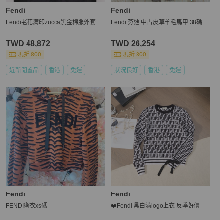
Fendi
Fendi
Fendi老花满印zucca黑金棉服外套
Fendi 芬迪 中古皮草羊毛馬甲 38碼
TWD 48,872
TWD 26,254
現折 800
現折 800
近新閒置品
香港
免運
狀況良好
香港
免運
Fendi
Fendi
FENDI衛衣xs碼
❤️Fendi 黑白滿logo上衣 反季好價