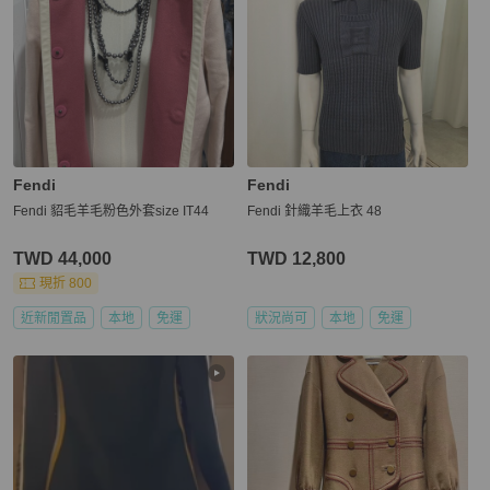
Fendi
Fendi
Fendi 貂毛羊毛粉色外套size IT44
Fendi 針織羊毛上衣 48
TWD 44,000
TWD 12,800
現折 800
近新閒置品
本地
免運
狀況尚可
本地
免運