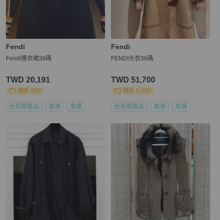
Fendi
Fendi
Fendi連衣裙38碼
FENDI大衣36碼
TWD 20,191
TWD 51,700
現折 800
現折 2,000
近新閒置品
香港
免運
近新閒置品
香港
免運