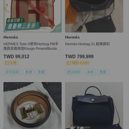
Hermès
Hermès
HERMES Toile H帆布Herbag PM手
Hermès Herbag 31 經典銀扣
挽肩背兩用袋Rouge Piment/Bordeau
x
TWD 99,012
TWD 799,999
9 折
現折 4,500
狀況良好
香港
免運
狀況良好
本地
免運