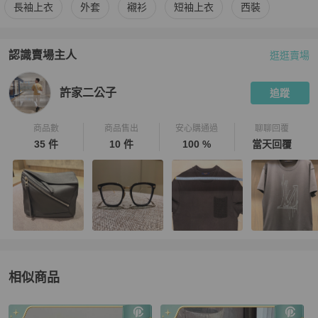
更多
Hermès
男裝
相似商品推薦
長袖上衣
外套
襯衫
短袖上衣
西裝
認識賣場主人
逛逛賣場
PopChill 拍拍圈嚴選賣家
許家二公子
介紹
許家二公子
追蹤
商品數
商品售出
安心購通過
聊聊回覆
35 件
10 件
100 %
當天回覆
相似商品
更多相似
Hermès
男裝
推薦精品