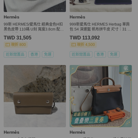
Hermès
Hermès
99新 HERMES/愛馬仕 經典金色H扣
999新愛馬仕 HERMES Herbag 單肩
黑色皮帶 110碼 U刻 寬度3.8cm 配
包 S4 深邃藍 帆布拼牛皮 尺寸：31 銀
件：塵袋
扣K刻。
TWD 31,505
TWD 113,092
現折 800
現折 4,500
近新閒置品
香港
免運
近新閒置品
香港
免運
Hermès
Hermès