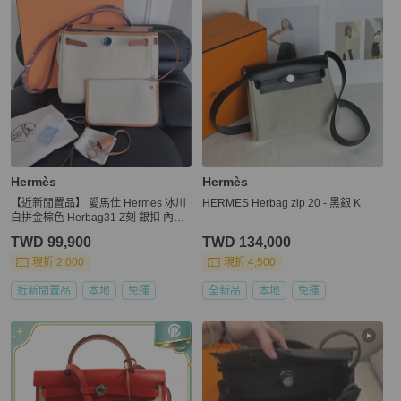
Hermès
Hermès
【近新閒置品】 愛馬仕 Hermes 冰川
HERMES Herbag zip 20 - 黑銀 K
白拼金棕色 Herbag31 Z刻 銀扣 內縫
手提單肩斜挎包 五金帶膜
TWD 99,900
TWD 134,000
現折 2,000
現折 4,500
近新閒置品
本地
免運
全新品
本地
免運