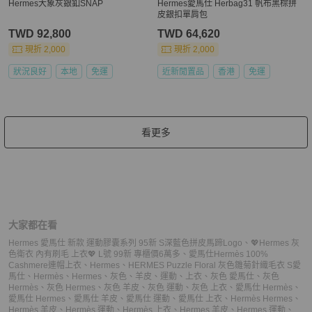
Hermes大象灰銀釦SNAP
Hermes愛馬仕 Herbag31 帆布黑棕拼
皮銀扣單肩包
TWD 92,800
TWD 64,620
現折 2,000
現折 2,000
狀況良好
本地
免運
近新閒置品
香港
免運
看更多
大家都在看
Hermes 愛馬仕 新款 運動膠囊系列 95新 S深藍色拼皮馬蹄Logo
、
💖Hermes 灰
色衛衣 內有刷毛 上衣💖 L號 99新 專櫃價6萬多
、
愛馬仕Hermès 100%
Cashmere連帽上衣
、
Hermes
、
HERMES Puzzle Floral 灰色雛菊針織毛衣 S
愛
馬仕
、
Hermès
、
Hermes
、
灰色
、
羊皮
、
運動
、
上衣
、
灰色 愛馬仕
、
灰色
Hermès
、
灰色 Hermes
、
灰色 羊皮
、
灰色 運動
、
灰色 上衣
、
愛馬仕 Hermès
、
愛馬仕 Hermes
、
愛馬仕 羊皮
、
愛馬仕 運動
、
愛馬仕 上衣
、
Hermès Hermes
、
Hermès 羊皮
、
Hermès 運動
、
Hermès 上衣
、
Hermes 羊皮
、
Hermes 運動
、