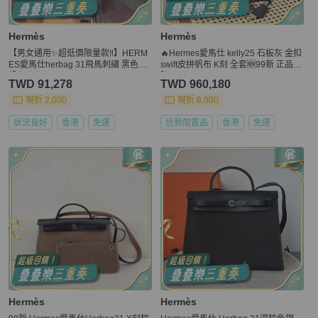
Hermès
Hermès
【男女通用✨超低價限量款‼️】HERM
🔥Hermes愛馬仕 kelly25 石板灰 金扣
ES愛馬仕herbag 31飛馬刺繡 黑色拼
swift皮拼帆布 K刻 全套🆕99新 正品保
帆布 銀扣
障❤️
TWD 91,278
TWD 960,180
現折 2,000
現折 8,000
狀況良好
香港
免運
近新閒置品
香港
免運
Hermès
Hermès