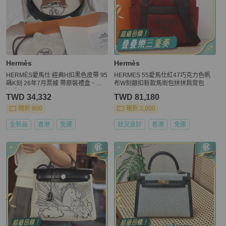
Hermès
Hermès
HERMÈS愛馬仕 經典H扣黑色皮帶 95
HERMES 55愛馬仕紅47巧克力色帆
碼K刻 26年7月票據 帶原裝禮盒、防
布W刻銀扣新款馬術包拼拼肩背包
塵袋。
TWD 34,332
TWD 81,180
現折 800
現折 2,000
全新品
香港
免運
狀況良好
香港
免運