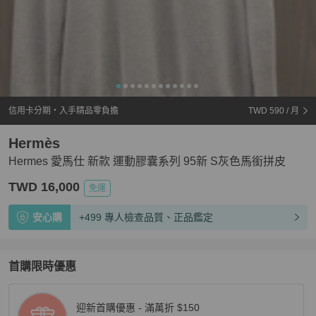
信用卡分期・入手精品零負擔
TWD 590
/ 月
Hermès
Hermes 愛馬仕 新款 運動膠囊系列 95新 S灰色馬銜拼皮
TWD 16,000
免運
安心購
+499 專人檢查品質、正品鑑定
首購限時優惠
迎新首購優惠 - 滿萬折 $150