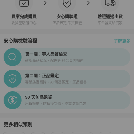
買家完成購買
安心購驗證
驗證通過出貨
收貨至驗證中心
正品鑑定 品質檢查
平台發貨給買家
安心購檢驗流程
了解更多
PopChill拍拍圈正品驗證、安心購檢驗流程介紹
第一關：專人品質檢查
確認商品狀況、配件等 符合頁面描述
第二關：正品鑑定
專業鑑定團隊、AI 儀器鑑定、正品證書
90 天仿品退貨
出貨錄影、防掉換封條、雙重防護包裝
更多相似類別