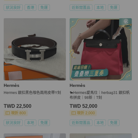
狀況良好
香港
免運
近新閒置品
本地
免運
Hermès
Hermès
Hermes 銀扣黑色咖色兩用皮帶Y刻
🐎Hermes愛馬仕｜herbag31 銀扣帆
布拼皮｜98新｜T刻
TWD 22,500
TWD 52,000
現折 800
現折 2,000
狀況良好
本地
免運
近新閒置品
本地
免運