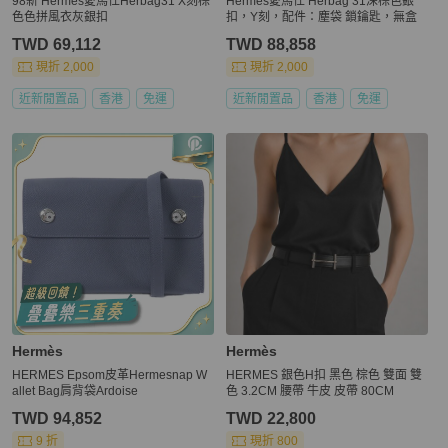
98新 Hermes愛馬仕Herbag31 X刻棕
Hermes愛馬仕 Herbag 31深棕色銀
色色拼風衣灰銀扣
扣，Y刻，配件：塵袋 鎖鑰匙，無盒
TWD 69,112
TWD 88,858
現折 2,000
現折 2,000
近新閒置品
香港
免運
近新閒置品
香港
免運
Hermès
Hermès
HERMES Epsom皮革Hermesnap W
HERMES 銀色H扣 黑色 棕色 雙面 雙
allet Bag肩背袋Ardoise
色 3.2CM 腰帶 牛皮 皮帶 80CM
TWD 94,852
TWD 22,800
9 折
現折 800