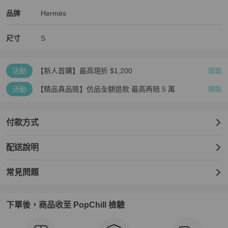
Hermès
Hermès
精品
推薦清單
男裝
品牌介紹
品牌
Hermès
尺寸
S
活動
【新人首購】最高現折 $1,200
領取
活動
【精品真品險】仿品全額退款 最高再賠 5 萬
領取
付款方式
配送說明
常見問題
下單後，商品收至 PopChill 檢驗