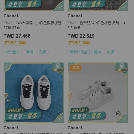
Chanel
Chanel
Chanel24p大徽標logo白色熊貓板鞋
Chanel香奈兒24P白色板鞋 尺碼：3
37碼 97新
5.5 碼🧡
TWD 27,466
TWD 22,619
現折 800
現折 800
狀況良好
香港
免運
近新閒置品
香港
免運
降價
Chanel
Chanel