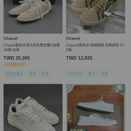
Chanel
Chanel
Chanel香奈兒淺卡其色麂皮雙C板鞋
Chanel/香奈兒 絲絨板鞋 米黑拼色 37.
38碼 95新
5碼
TWD 25,365
TWD 12,925
現折 800
近新閒置品
香港
免運
狀況良好
香港
免運