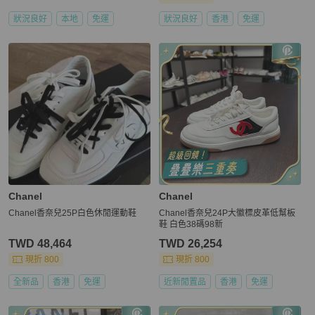
狀況良好
本地
免運
狀況良好
香港
免運
Chanel
Chanel
Chanel香奈兒25P白色休閒運動鞋
Chanel香奈兒24P大徽標皮革低幫板
鞋 白色38碼98新
TWD 48,464
TWD 26,254
現折 800
現折 800
全新品
香港
免運
近新閒置品
香港
免運