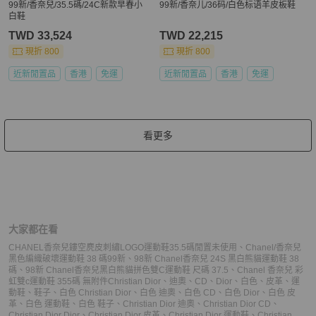
99新/香奈兒/35.5碼/24C新款早春小
99新/香奈儿/36码/白色标语羊皮板鞋
白鞋
TWD 33,524
TWD 22,215
現折 800
現折 800
近新閒置品
香港
免運
近新閒置品
香港
免運
看更多
大家都在看
CHANEL香奈兒鏤空麂皮刺繡LOGO運動鞋35.5碼閒置未使用
、
Chanel/香奈兒
黑色編織破壞運動鞋 38 碼99新
、
98新 Chanel香奈兒 24S 黑白熊貓運動鞋 38
碼
、
98新 Chanel香奈兒黑白熊貓拼色雙C運動鞋 尺碼 37.5
、
Chanel 香奈兒 彩
虹雙c運動鞋 355碼 無附件
Christian Dior
、
迪奧
、
CD
、
Dior
、
白色
、
皮革
、
運
動鞋
、
鞋子
、
白色 Christian Dior
、
白色 迪奧
、
白色 CD
、
白色 Dior
、
白色 皮
革
、
白色 運動鞋
、
白色 鞋子
、
Christian Dior 迪奧
、
Christian Dior CD
、
Christian Dior Dior
、
Christian Dior 皮革
、
Christian Dior 運動鞋
、
Christian