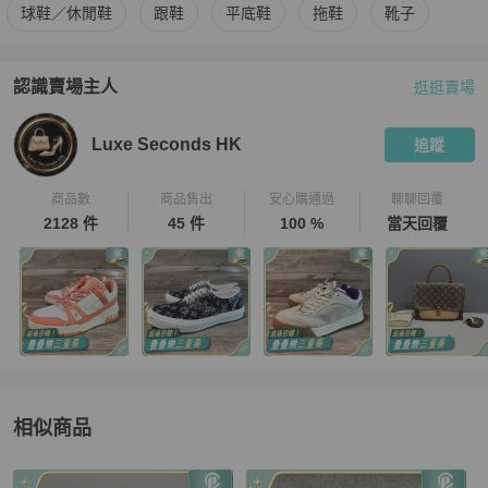
更多
Chanel
女鞋
相似商品推薦
球鞋／休閒鞋
跟鞋
平底鞋
拖鞋
靴子
認識賣場主人
逛逛賣場
PopChill 拍拍圈嚴選賣家
Luxe Seconds HK
介紹
Luxe Seconds HK
追蹤
商品數
商品售出
安心購通過
聊聊回覆
2128 件
45 件
100 %
當天回覆
相似商品
更多相似
Chanel
女鞋
推薦精品