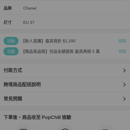
Chanel
Chanel
精品
推薦清單
女鞋
品牌介紹
品牌
Chanel
尺寸
EU
37
活動
【新人首購】最高現折 $1,200
領取
活動
【精品真品險】仿品全額退款 最高再賠 5 萬
領取
付款方式
跨境商品配送說明
常見問題
下單後，商品收至 PopChill 檢驗