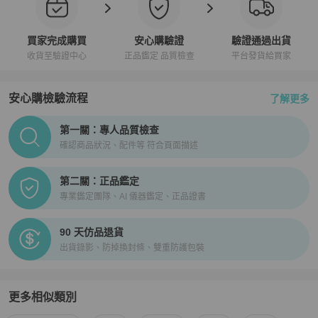
買家完成購買
安心購驗證
驗證通過出貨
收貨至驗證中心
正品鑑定 品質檢查
平台發貨給買家
安心購檢驗流程
了解更多
PopChill拍拍圈正品驗證、安心購檢驗流程介紹
第一關：專人品質檢查
確認商品狀況、配件等 符合頁面描述
第二關：正品鑑定
專業鑑定團隊、AI 儀器鑑定、正品證書
90 天仿品退貨
出貨錄影、防掉換封條、雙重防護包裝
更多相似類別