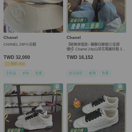
Chanel
Chanel
CHANEL 24P小白鞋
【經典保值款✨顯腳白腳瘦👍🏻全甜
價‼️】Chanel 24p山茶花瑪麗珍鞋 37.
5碼
TWD 32,000
TWD 16,152
現折 800
全新品
本地
免運
狀況良好
香港
免運