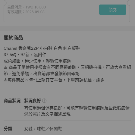
最低消費：
TWD 10,000
領券
有效期限：
2026-09-08
關於商品
關於
Chanel 香奈兒22P 小白鞋 白色 純白板鞋

Chanel 香奈兒22P 小白鞋 白色 純白板鞋 37.5碼
商品詳情
37.5碼，97新，無附件

成色如圖，極少使用，輕微使用痕跡

⚠️ 商品正常使用後都會有不同磨損痕跡，原相機拍攝，可放大查看細
節，避免爭議，出貨前都會發細節圖確認

⚠️每件商品同時也上架其它平台，下單前請私信，謝謝
Chanel
女鞋
商品狀態與細節
商品狀況
狀況良好
有使用過但保存良好，可能有輕微使用痕跡及些微瑕疵情
況於照片及文字描述呈現
狀況良好
Chanel
女鞋
分類資訊
分類
女鞋
球鞋／休閒鞋
女鞋
/
球鞋／休閒鞋
推薦